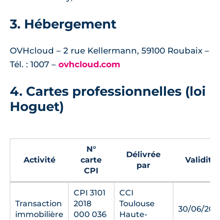
3. Hébergement
OVHcloud – 2 rue Kellermann, 59100 Roubaix –
Tél. : 1007 –
ovhcloud.com
4. Cartes professionnelles (loi
Hoguet)
N°
Délivrée
Activité
carte
Validité*
par
CPI
CPI 3101
CCI
Transaction
2018
Toulouse
30/06/202
immobilière
000 036
Haute-