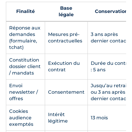
Base
Finalité
Conservation
légale
Réponse aux
demandes
Mesures pré-
3 ans après
(formulaire,
contractuelles
dernier contact
tchat)
Constitution
Exécution du
Durée du contra
dossier client
contrat
: 5 ans
/ mandats
Envoi
Jusqu’au retrait
newsletter /
Consentement
ou 3 ans après
offres
dernier contact
Cookies
Intérêt
audience
13 mois
légitime
exemptés