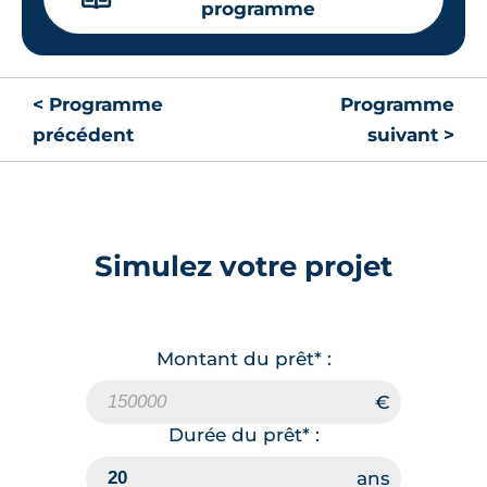
programme
🗞
📞
Lot
208
< Programme
Programme
précédent
suivant >
41.25 m²
2
ème
étage
229 000 €
TVA 20%
Surface annexe
Orientation
Balcon
Nord-Ouest
Simulez votre projet
🗞
📞
Montant du prêt* :
Lot
205
41.03 m²
2
ème
étage
239 000 €
TVA 20%
Durée du prêt* :
Surface annexe
Orientation