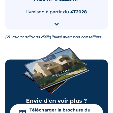
🗞
📞
livraison à partir du
4T2028
Lot
207
39.94 m²
▾
2
ème
étage
223 000 €
TVA 20%
(2) Voir conditions d’éligibilité avec nos conseillers.
Surface annexe
Orientation
Balcon
Nord-Ouest
🗞
📞
Lot
108
41.25 m²
1
er
étage
227 000 €
TVA 20%
Envie d'en voir plus ?
Surface annexe
Orientation
Balcon
Nord-Ouest
Télécharger la brochure du
📖