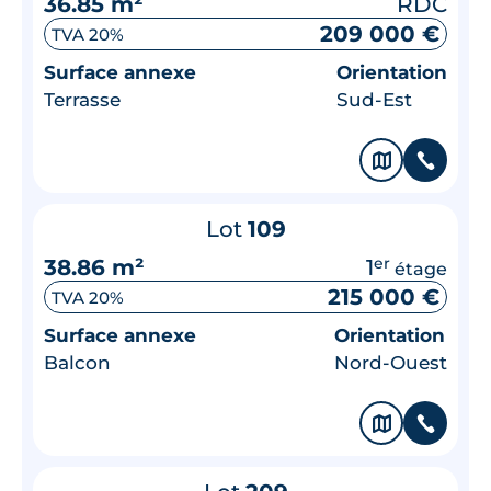
36.85 m²
RDC
209 000 €
TVA 20%
Surface annexe
Orientation
Terrasse
Sud-Est
🗞
📞
Lot
109
38.86 m²
1
er
étage
215 000 €
TVA 20%
Surface annexe
Orientation
Balcon
Nord-Ouest
🗞
📞