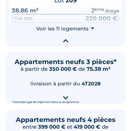
Lot
209
38.86 m²
2
ème
étage
220 000 €
TVA 20%
Surface annexe
Voir les 11 logements
Orientation
⮟
Balcon
Nord-Ouest
▾
🗞
📞
Appartements neufs 3 pièces*
à partir de
350 000 €
de
75.38 m²
Lot
106
39.48 m²
1
er
étage
livraison à partir du
4T2028
221 000 €
TVA 20%
▾
Surface annexe
Orientation
* Exemple type de logement dans ce programme
Balcon
Ouest
Appartements neufs 4 pièces
🗞
📞
entre
399 000 €
et
419 000 €
de