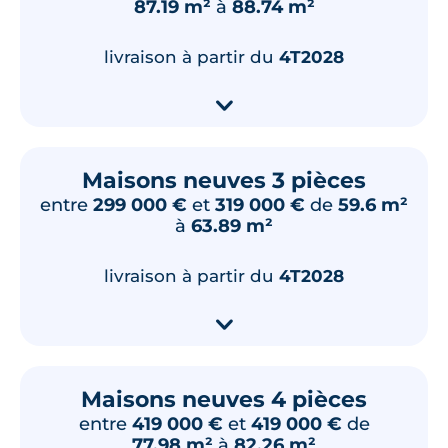
87.19 m²
à
88.74 m²
Lot
107
livraison à partir du
4T2028
39.94 m²
1
er
étage
221 000 €
TVA 20%
▾
Surface annexe
Orientation
Balcon
Nord-Ouest
Maisons neuves 3 pièces
entre
299 000 €
et
319 000 €
de
59.6 m²
🗞
📞
à
63.89 m²
Lot
206
livraison à partir du
4T2028
39.48 m²
2
ème
étage
▾
222 000 €
TVA 20%
Surface annexe
Orientation
Balcon
Ouest
Maisons neuves 4 pièces
entre
419 000 €
et
419 000 €
de
77.98 m²
à
82.26 m²