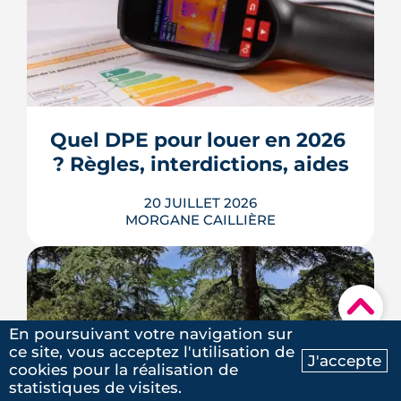
Écoles, base de loisirs, transports,
projets urbains et prix au m2 : le guide
complet pour s'installer à Tournefeuille,
3e ville de Haute-Garonne.
Quel DPE pour louer en 2026 
? Règles, interdictions, aides
LIRE L'ARTICLE
20 JUILLET 2026
MORGANE CAILLIÈRE
En 2026, un logement doit être classé
▾
au moins F au DPE pour être loué en
En poursuivant votre navigation sur
métropole, et la barre montera à E en
ce site, vous acceptez l'utilisation de
2028. Le nouveau mode de calcul
J'accepte
cookies pour la réalisation de
reclasse des centaines de milliers de
Ma recherche
Contactez-nous
statistiques de visites.
biens, pendant qu'un projet de loi voté