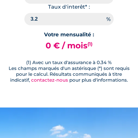
Terrasse
Sud-Ouest
Taux d'interêt* :
🗞
📞
Votre mensualité :
Lot
103
0 € / mois
(1)
44.59 m²
1
er
étage
245 000 €
TVA 20%
(1) Avec un taux d'assurance à 0.34 %
Les champs marqués d'un astérisque (*) sont requis
Surface annexe
Orientation
pour le calcul. Résultats communiqués à titre
Terrasse
Sud-Est
indicatif,
contactez-nous
pour plus d'informations.
🗞
📞