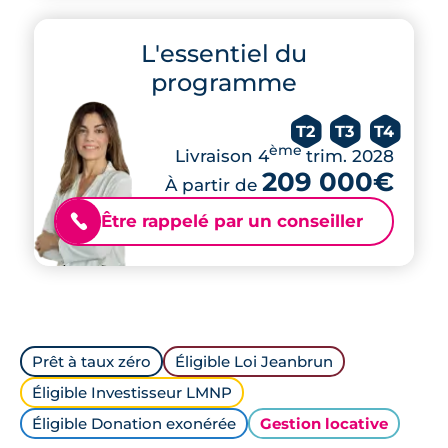
L'essentiel du
programme
T2
T3
T4
ème
Livraison 4
trim. 2028
209 000€
À partir de
Être rappelé par un conseiller
📞
Prêt à taux zéro
Éligible Loi Jeanbrun
Éligible Investisseur LMNP
Éligible Donation exonérée
Gestion locative