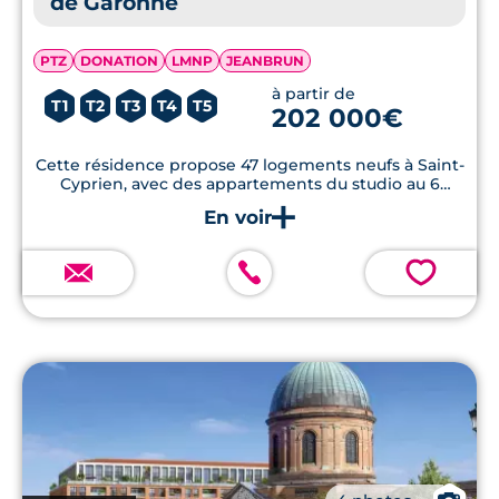
de Garonne
PTZ
DONATION
LMNP
JEANBRUN
à partir de
T1
T2
T3
T4
T5
202 000€
Cette résidence propose 47 logements neufs à Saint-
Cyprien, avec des appartements du studio au 6
pièces et des maisons sur le toit du T5 au T6, avec
commerces et services dans un rayon de moins de 2
km...
💗