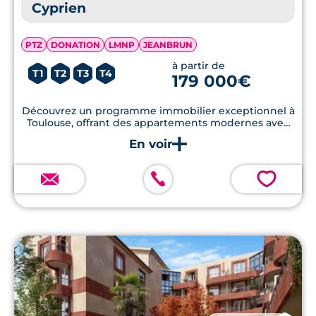
Cyprien
PTZ
DONATION
LMNP
JEANBRUN
à partir de
T1
T2
T3
T4
179 000€
Découvrez un programme immobilier exceptionnel à
Toulouse, offrant des appartements modernes avec
terrasses en bois, jardins privatifs et respectant les
normes RE2020.
💗