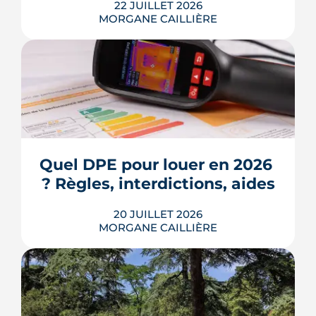
22 JUILLET 2026
MORGANE CAILLIÈRE
Écoles, base de loisirs, transports,
projets urbains et prix au m2 : le guide
complet pour s'installer à Tournefeuille,
3e ville de Haute-Garonne.
Quel DPE pour louer en 2026 
? Règles, interdictions, aides
LIRE L'ARTICLE
20 JUILLET 2026
MORGANE CAILLIÈRE
En 2026, un logement doit être classé
au moins F au DPE pour être loué en