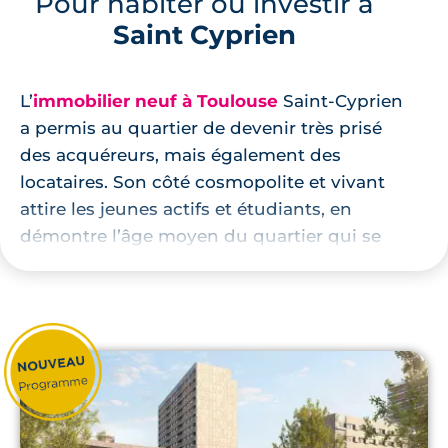
Pour habiter ou investir à
Saint Cyprien
L’
immobilier neuf à Toulouse
Saint-Cyprien
a permis au quartier de devenir très prisé
des acquéreurs, mais également des
locataires. Son côté cosmopolite et vivant
attire les jeunes actifs et étudiants, en
démontre l’âge moyen du quartier qui se
situe aux alentours de 36 ans. Possédant
plus de 3.400 logements, Saint-Cyprien se
destine autant aux acquisitions en
résidences principales
qu’aux
investissements locatifs
, comme en
attestent les différentes résidences en cours
de construction.