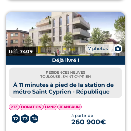
📷
7 photos
Réf.
7409
Déjà livré !
RÉSIDENCES NEUVES
TOULOUSE : SAINT CYPRIEN
À 11 minutes à pied de la station de
métro Saint Cyprien - République
PTZ
DONATION
LMNP
JEANBRUN
à partir de
T2
T3
T4
260 900€