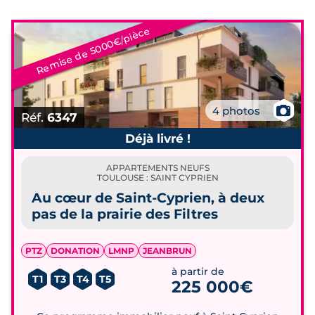
Remise de 5000€/pièce
📷
4 photos
Réf.
6347
Déjà livré !
APPARTEMENTS NEUFS
TOULOUSE : SAINT CYPRIEN
Au cœur de Saint-Cyprien, à deux
pas de la prairie des Filtres
PTZ
DONATION
LMNP
JEANBRUN
à partir de
T1
T3
T4
T5
225 000€