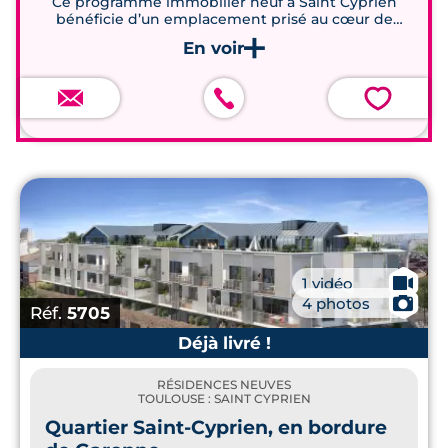
Ce programme immobilier neuf à Saint Cyprien
bénéficie d’un emplacement prisé au cœur de
Toulouse.
💗
🎥
1 vidéo
📷
4 photos
Réf.
5705
Déjà livré !
RÉSIDENCES NEUVES
TOULOUSE : SAINT CYPRIEN
Quartier Saint-Cyprien, en bordure