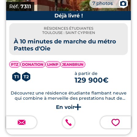
📷
7 photos
Réf.
7311
Déjà livré !
RÉSIDENCES ÉTUDIANTES
TOULOUSE : SAINT CYPRIEN
À 10 minutes de marche du métro
Pattes d'Oie
PTZ
DONATION
LMNP
JEANBRUN
à partir de
T1
T2
129 900€
Découvrez une résidence étudiante flambant neuve
qui combine à merveille des prestations haut de
gamme, un espace vert commun soigneusement
aménagé, ainsi qu'une salle de sport, le tout situé à
quelques pas du métro.
💗