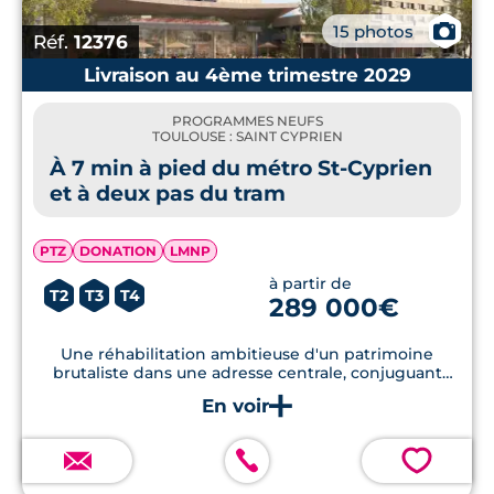
Ces
programmes neufs à Toulouse Saint-
📷
15 photos
Réf.
12376
Cyprien
sont conçus par des promoteurs
Livraison au 4ème trimestre 2029
locaux et nationaux.
PROGRAMMES NEUFS
Le quartier Saint-Cyprien, situé sur la rive
TOULOUSE : SAINT CYPRIEN
gauche de la
Garonne
, est un ancien
À 7 min à pied du métro St-Cyprien
faubourg de la ville. Notamment connu
et à deux pas du tram
pour l’
hôpital de La Grave
, mais aussi pour
l’
Hôtel-Dieu Saint-Jacques
, il est également
PTZ
DONATION
LMNP
renommé pour le
Cours Dillon
et le
Théâtre
à partir de
T2
T3
T4
289 000€
Garonne
.
Une réhabilitation ambitieuse d'un patrimoine
brutaliste dans une adresse centrale, conjuguant
mémoire architecturale, mixité d’usages et qualité de
vie au quotidien.
💗