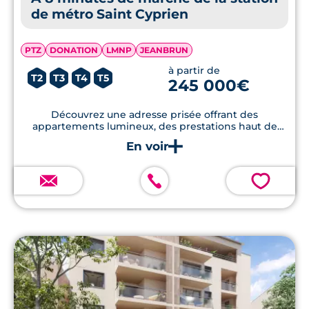
de métro Saint Cyprien
PTZ
DONATION
LMNP
JEANBRUN
à partir de
T2
T3
T4
T5
245 000€
Découvrez une adresse prisée offrant des
appartements lumineux, des prestations haut de
gamme, des terrasses en bois et une efficacité
énergétique remarquable à deux pas du tram ET du
métro.
💗