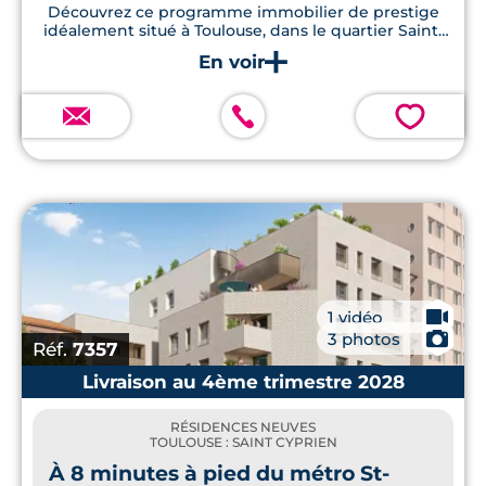
Découvrez ce programme immobilier de prestige
idéalement situé à Toulouse, dans le quartier Saint-
Cyprien/Bourrassol. Profitez de logements modernes
avec terrasses en bois, jardins privatifs, et respectant
les normes RE2020.
💗
🎥
1 vidéo
📷
3 photos
Réf.
7357
Livraison au 4ème trimestre 2028
RÉSIDENCES NEUVES
TOULOUSE : SAINT CYPRIEN
À 8 minutes à pied du métro St-