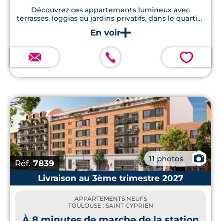
Découvrez ces appartements lumineux avec
terrasses, loggias ou jardins privatifs, dans le quartier
prisé de Saint‑Cyprien
💗
📷
11 photos
Réf.
7839
Livraison au 3ème trimestre 2027
APPARTEMENTS NEUFS
TOULOUSE : SAINT CYPRIEN
À 8 minutes de marche de la station