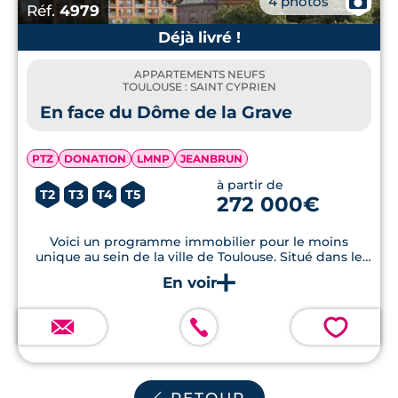
📷
4 photos
Réf.
4979
Déjà livré !
APPARTEMENTS NEUFS
TOULOUSE : SAINT CYPRIEN
En face du Dôme de la Grave
PTZ
DONATION
LMNP
JEANBRUN
à partir de
T2
T3
T4
T5
272 000€
Voici un programme immobilier pour le moins
unique au sein de la ville de Toulouse. Situé dans le
site de la Grave, la résidence propose des logements
de 2 à 5 pièces duplex...
💗