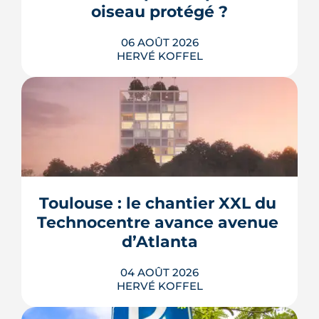
oiseau protégé ?
06 AOÛT 2026
HERVÉ KOFFEL
La troisième et dernière phase de
l'écoquartier Andromède doit livrer
près de 1 700 logements à partir de
2028. La présence d'un passereau
Toulouse : le chantier XXL du 
protégé, la cisticole des joncs, contraint
fortement le plan d'aménagement et
Technocentre avance avenue 
repousse un calendrier déjà tendu.
d’Atlanta
LIRE L'ARTICLE
04 AOÛT 2026
HERVÉ KOFFEL