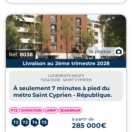
📷
14 photos
Réf.
8038
Livraison au 2ème trimestre 2028
LOGEMENTS NEUFS
TOULOUSE : SAINT CYPRIEN
À seulement 7 minutes à pied du
métro Saint Cyprien - République.
PTZ
DONATION
LMNP
JEANBRUN
à partir de
T2
T3
T4
T5
285 000€