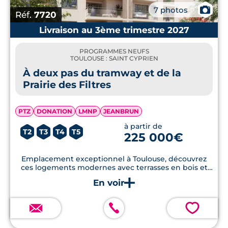
📷
7 photos
Réf.
7720
Livraison au 3ème trimestre 2027
PROGRAMMES NEUFS
TOULOUSE : SAINT CYPRIEN
À deux pas du tramway et de la
Prairie des Filtres
PTZ
DONATION
LMNP
JEANBRUN
à partir de
T2
T3
T4
T5
225 000€
Emplacement exceptionnel à Toulouse, découvrez
ces logements modernes avec terrasses en bois et
cuisines équipées pour les T2.
💗