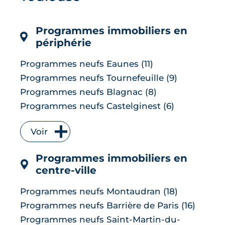
les banques ayant anticipé la décision,
mais une ...
Programmes immobiliers en
LIRE L'ARTICLE
périphérie
Programmes neufs Eaunes (11)
Programmes neufs Tournefeuille (9)
Programmes neufs Blagnac (8)
Programmes neufs Castelginest (6)
Programmes neufs L'Union (6)
Voir
Programmes neufs Quint-Fonsegrives (6)
Programmes neufs Bruguières (5)
Programmes immobiliers en
Programmes neufs Saint-Orens-de-
centre-ville
Gameville (5)
Programmes neufs Auzeville-Tolosane (4)
Programmes neufs Montaudran (18)
Programmes neufs Muret (4)
Programmes neufs Barrière de Paris (16)
Programmes neufs Ramonville-Saint-
Programmes neufs Saint-Martin-du-
Agne (4)