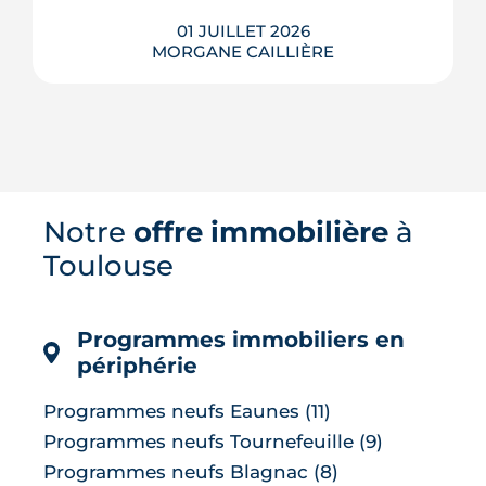
LIRE L'ARTICLE
01 JUILLET 2026
MORGANE CAILLIÈRE
Terminus de la ligne B du métro,
adossée au canal du Midi et voisine de
la technopole du Sicoval, Ramonville-
Saint-Agne conjugue proximité de
Toulouse et cadre de vie recherché.
Notre
offre immobilière
à
Écoles, culture, sport, transports, prix
Toulouse
de l'immobilier et avis des habitants :
tour d'horizon complet d'une
commune...
Programmes immobiliers en
LIRE L'ARTICLE
périphérie
Programmes neufs Eaunes (11)
Programmes neufs Tournefeuille (9)
Programmes neufs Blagnac (8)