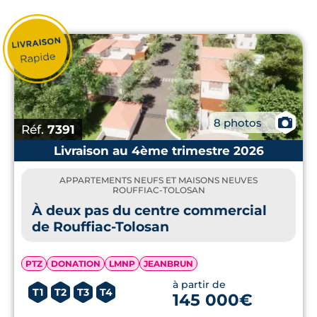
L'immobilier neuf à Rouffiac-Tolosan
présente des appartements confortables
mais également des maisons neuves qui
sont plutôt rares dans les
programmes
neufs à Toulouse
intra-muros.
📷
8 photos
Réf.
7391
Livraison au 4ème trimestre 2026
APPARTEMENTS NEUFS ET MAISONS NEUVES
ROUFFIAC-TOLOSAN
À deux pas du centre commercial
de Rouffiac-Tolosan
PTZ
DONATION
LMNP
JEANBRUN
à partir de
T1
T2
T3
T4
145 000€