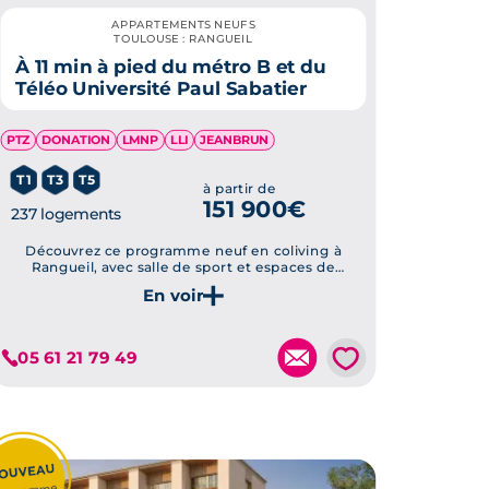
APPARTEMENTS NEUFS
TOULOUSE : RANGUEIL
À 11 min à pied du métro B et du
Téléo Université Paul Sabatier
PTZ
DONATION
LMNP
LLI
JEANBRUN
T1
T3
T5
à partir de
151 900€
237 logements
Découvrez ce programme neuf en coliving à
Rangueil, avec salle de sport et espaces de
détente
Je découvre ce programme
💗
05 61 21 79 49