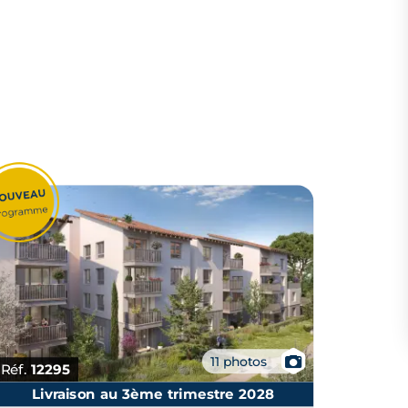
📷
11 photos
Réf.
12295
Livraison au 3ème trimestre 2028