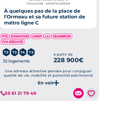
TOULOUSE : MONTAUDRAN
À quelques pas de la place de
l'Ormeau et sa future station de
métro ligne C
PTZ
DONATION
LMNP
LLI
JEANBRUN
TVA RÉDUITE
T2
T3
T4
T5
à partir de
228 900€
32 logements
Une adresse attractive pensée pour conjuguer
qualité de vie, mobilité et potentiel patrimonial
Je découvre ce programme
💗
05 61 21 79 49