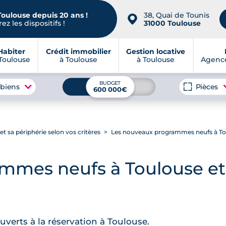
Toulouse depuis 20 ans !
38, Quai de Tounis
📍
ez les dispositifs !
31000 Toulouse
Habiter
Crédit immobilier
Gestion locative
Toulouse
à Toulouse
à Toulouse
Agence
BUDGET
 biens
Pièces
600 000€
 sa périphérie selon vos critères
Les nouveaux programmes neufs à Tou
mmes neufs à Toulouse et 
erts à la réservation à Toulouse.