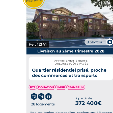
📷
9 photos
Réf.
12141
Livraison au 2ème trimestre 2028
APPARTEMENTS NEUFS
TOULOUSE : CÔTE PAVÉE
Quartier résidentiel prisé, proche
des commerces et transports
PTZ
DONATION
LMNP
JEANBRUN
T3
T4
T5
à partir de
372 400€
28 logements
Une réalisation de standing, conjuguant élégance