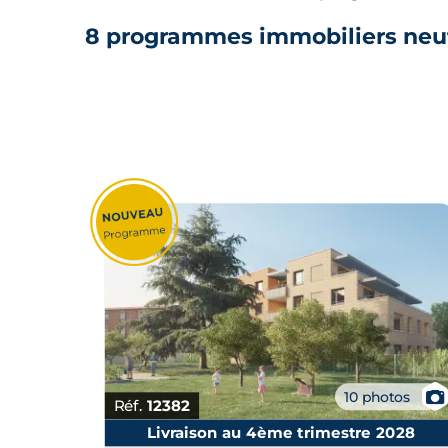
8 programmes immobiliers neu
📷
10 photos
Réf.
12382
Livraison au 4ème trimestre 2028