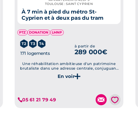
TOULOUSE : SAINT CYPRIEN
À 7 min à pied du métro St-
Cyprien et à deux pas du tram
PTZ
DONATION
LMNP
T2
T3
T4
à partir de
289 000€
171 logements
Une réhabilitation ambitieuse d'un patrimoine
brutaliste dans une adresse centrale, conjuguant
mémoire architecturale, mixité d’usages et qualité
de vie au quotidien.
Je découvre ce programme
💗
05 61 21 79 49