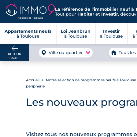
La référence de l’immobilier neuf à 
Tout pour
Habiter
et
Investir
, découvr
Agence de Toulouse
Appartements neufs
Loi Jeanbrun
Investir
à Toulouse
à Toulouse
à Toulouse
à 
Ville ou quartier
Tous les
RETOUR
CARTE
Accueil
Notre sélection de programmes neufs à Toulouse et
périphérie
Les nouveaux progra
Visitez tous nos nouveaux programmes ouv