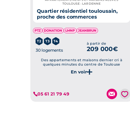
TOULOUSE : LARDENNE
Quartier résidentiel toulousain,
proche des commerces
PTZ
DONATION
LMNP
JEANBRUN
T2
T3
T4
à partir de
209 000€
30 logements
Des appartements et maisons dernier cri à
quelques minutes du centre de Toulouse
Je découvre ce programme
💗
05 61 21 79 49