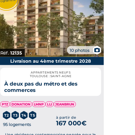
📷
10 photos
Réf.
12135
Livraison au 4ème trimestre 2028
APPARTEMENTS NEUFS
TOULOUSE : SAINT-AGNE
À deux pas du métro et des
commerces
PTZ
DONATION
LMNP
LLI
JEANBRUN
T2
T3
T4
T5
à partir de
167 000€
95 logements
Une résidence contemporaine pensée pour le