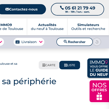
05 61 21 79 49
📞
📧
Contactez-nous
9h - 19h / lun.- sam.
IMMO9
Actualités
Simulateurs
 de Toulouse
du neuf à Toulouse
Outils et recherche
🔍
Livraison
Rechercher
louse et sa
CARTE
LISTE
🌍
📋
sa périphérie
NOS
OFFRES
🎁