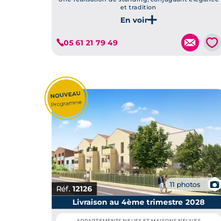
et tradition
Je découvre ce programme
💗
05 61 21 79 49
📷
11 photos
Réf.
12126
Livraison au 4ème trimestre 2028
APPARTEMENTS NEUFS ET MAISONS NEUVES