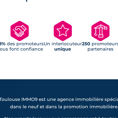
🤝
🌟
🏗
8%
des promoteurs
Un interlocuteur
250
promoteur
ous font confiance
unique
partenaires
Toulouse IMMO9 est une agence immobilière spécia
dans le neuf et dans la promotion immobilière