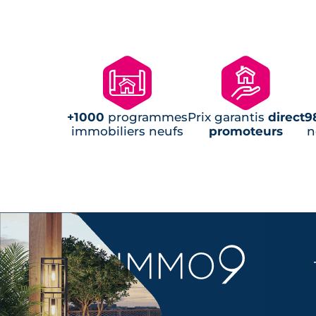
🗺
🏘
+1000
programmes
Prix garantis
direct
9
immobiliers neufs
promoteurs
n