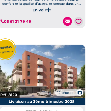
confort et la qualité d’usage, et conçue dans une
démarche durable
Je découvre ce programme
💗
05 61 21 79 49
📷
12 photos
Réf.
8120
Livraison au 3ème trimestre 2028
APPARTEMENTS NEUFS