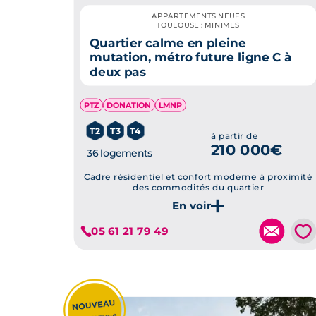
APPARTEMENTS NEUFS
TOULOUSE : MINIMES
Quartier calme en pleine
mutation, métro future ligne C à
deux pas
PTZ
DONATION
LMNP
T2
T3
T4
à partir de
210 000€
36 logements
Cadre résidentiel et confort moderne à proximité
des commodités du quartier
Je découvre ce programme
💗
05 61 21 79 49