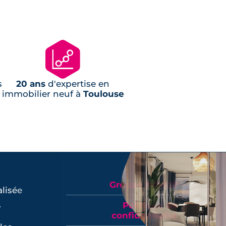
📊
s
20 ans
d'expertise en
immobilier neuf à
Toulouse
Groupe IMMO9
lisée
.
Politique de
confidentialité