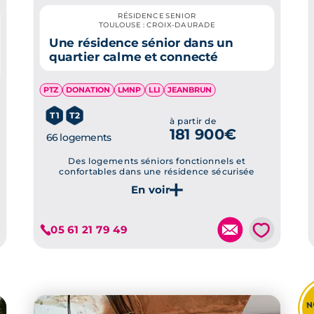
RÉSIDENCE SENIOR
TOULOUSE : CROIX-DAURADE
Une résidence sénior dans un
quartier calme et connecté
PTZ
DONATION
LMNP
LLI
JEANBRUN
T1
T2
à partir de
181 900€
66 logements
Des logements séniors fonctionnels et
confortables dans une résidence sécurisée
Je découvre ce programme
💗
05 61 21 79 49