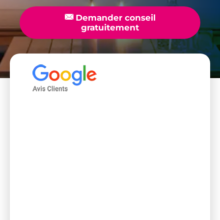
📧
Demander conseil
gratuitement