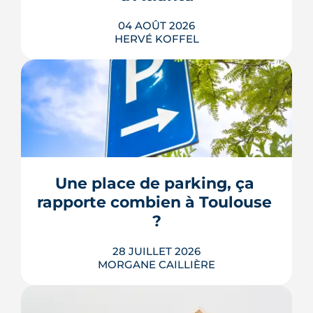
LIRE L'ARTICLE
04 AOÛT 2026
HERVÉ KOFFEL
Avenue d'Atlanta, à la Roseraie, un
chantier de six hectares réorganise les
coulisses techniques de Toulouse
Métropole. Derrière les buttes de terre
visibles du périphérique se jouent un
déménagement de services, plusieurs
Une place de parking, ça 
chiffrages officiels et un bras de fer
rapporte combien à Toulouse 
environnemental.
?
LIRE L'ARTICLE
28 JUILLET 2026
MORGANE CAILLIÈRE