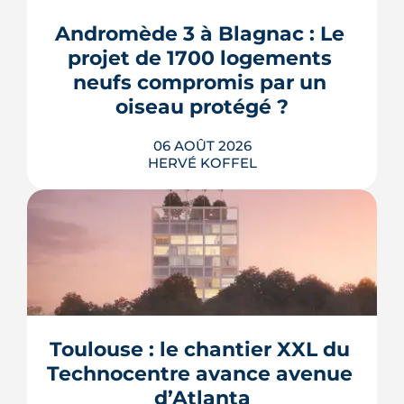
Andromède 3 à Blagnac : Le 
projet de 1700 logements 
neufs compromis par un 
oiseau protégé ?
06 AOÛT 2026
HERVÉ KOFFEL
La troisième et dernière phase de
l'écoquartier Andromède doit livrer
près de 1 700 logements à partir de
2028. La présence d'un passereau
Toulouse : le chantier XXL du 
protégé, la cisticole des joncs, contraint
fortement le plan d'aménagement et
Technocentre avance avenue 
repousse un calendrier déjà tendu.
d’Atlanta