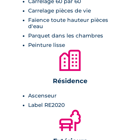
Carrelage 60 par 60
seulement quelques minutes en voiture. La
Carrelage pièces de vie
place Sauvegrain, cœur du quartier, est
Faïence toute hauteur pièces
accessible en 4 minutes, et la ligne de bus
d'eau
Tisseo 87 dessert directement le métro Arènes
Parquet dans les chambres
(ligne A) en environ 20 minutes. L’arrêt de bus
Peinture lisse
Villèle est à 1 minute à pied et l’arrêt Ancien Tri
🏙
Postal à 3 minutes, offrant des liaisons rapides
vers le centre-ville (environ 12 minutes en
bus).
Résidence
Commerces de proximité (Leader Price),
Ascenseur
boulangeries (L'Epi du Midi), services
Label RE2020
médicaux (cabinet dentaire, pharmacie des
🌲
Pradettes) et établissements scolaires (école
élémentaire Lardenne, maternelle
Viollet‑Le‑Duc) sont accessibles à moins de 15