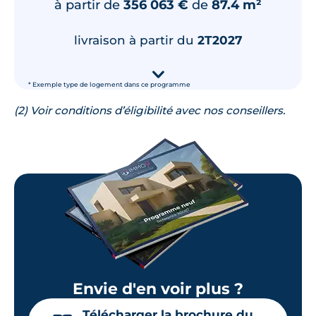
à partir de
356 063 €
de
87.4 m²
Surface annexe
Orientation
Terrasse
Sud
livraison à partir du
2T2027
🗞
📞
▾
* Exemple type de logement dans ce programme
Lot
B003
(2) Voir conditions d’éligibilité avec nos conseillers.
65.58 m²
RDC
314 900 €
TVA 20%
276 850 €
(2)
TVA 5,5%
Surface annexe
Orientation
Terrasse
Sud
🗞
📞
Envie d'en voir plus ?
Lot
B002
Télécharger la brochure du