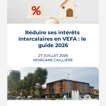
Une place de parking inutilisée peut se
louer entre 40 et 120 € par mois à
Toulouse. Cet article détaille les prix de
location quartier par quartier, la
méthode pour calculer votre
rendement et les règles fiscales à
Réduire ses intérêts 
connaître. Un tour d'horizon complet
intercalaires en VEFA : le 
avant de mettre votre place ou votre
b...
guide 2026
LIRE L'ARTICLE
Laurence TORRES est formidable !
27 JUILLET 2026
Accompagnement au top, personne
MORGANE CAILLIÈRE
investie, professionnelle, disponible,
à l'écoute des besoins et
transparente. Je recommande sans
hésiter ! Il faudrait davantage de
Un achat de logement neuf en VEFA
financé par un prêt à déblocages
personnes comme Laurence. Merci
successifs peut générer des intérêts
mille fois :)
intercalaires, ces intérêts d'emprunt
dus pendant la construction, à chaque