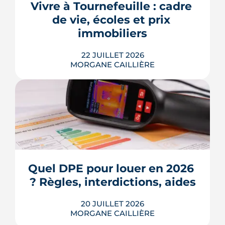
appel de fonds. Avec des taux autour
Vivre à Tournefeuille : cadre 
de 3,2 % en 2026, la note grimpe vite.
de vie, écoles et prix 
Voici les leviers concrets pour r...
immobiliers
LIRE L'ARTICLE
22 JUILLET 2026
MORGANE CAILLIÈRE
Écoles, base de loisirs, transports,
projets urbains et prix au m2 : le guide
complet pour s'installer à Tournefeuille,
3e ville de Haute-Garonne.
Quel DPE pour louer en 2026 
? Règles, interdictions, aides
LIRE L'ARTICLE
20 JUILLET 2026
MORGANE CAILLIÈRE