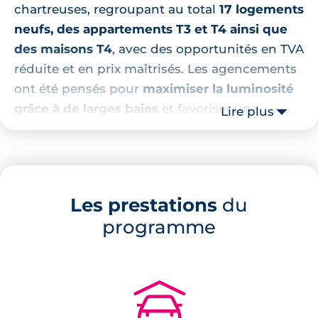
chartreuses, regroupant au total
17 logements
neufs, des appartements T3 et T4 ainsi que
des maisons T4
, avec des opportunités en TVA
réduite et en prix maîtrisés. Les agencements
ont été pensés pour
maximiser la luminosité
grâce à de larges baies
et favoriser une
Lire plus
circulation fluide entre les pièces de vie.
Tous les logements disposent d’un espace
extérieur privatif : jardins en rez-de-chaussée,
terrasses en bois avec pergolas végétalisées
Les prestations
du
ou balcons selon les typologies. Les
programme
stationnements sont implantés en sous-sol
sécurisé et complétés par un local vélo. Les
accès sont sécurisés (visiophone, portail
🚗
télécommandé) et chaque logement bénéficie