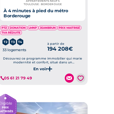
APPARTEMENTS NEUFS
TOULOUSE : BORDEROUGE
À 4 minutes à pied du métro
Borderouge
PTZ
DONATION
LMNP
JEANBRUN
PRIX MAITRISÉ
TVA RÉDUITE
T2
T3
T4
à partir de
194 208€
33 logements
Découvrez ce programme immobilier qui marie
modernité et confort, situé dans un
environnement verdoyant et agréable, à proximité
Je découvre ce programme
immédiate des commodités et des transports en
commun.
💗
05 61 21 79 49