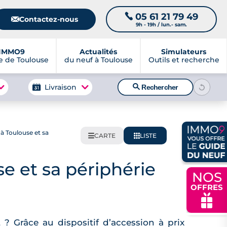
05 61 21 79 49
📞
📧
Contactez-nous
9h - 19h / lun.- sam.
IMMO9
Actualités
Simulateurs
 de Toulouse
du neuf à Toulouse
Outils et recherche
🔍
Livraison
Rechercher
à Toulouse et sa
CARTE
LISTE
🌍
📋
e et sa périphérie
NOS
OFFRES
🎁
 ? Grâce au dispositif d’accession à prix