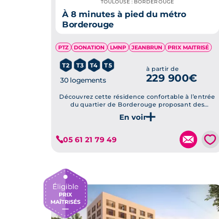
TOULOUSE : BORDEROUGE
À 8 minutes à pied du métro
Borderouge
PTZ
DONATION
LMNP
JEANBRUN
PRIX MAITRISÉ
T2
T3
T4
T5
à partir de
229 900€
30 logements
Découvrez cette résidence confortable à l’entrée
du quartier de Borderouge proposant des
appartements du T2 au T5, livrables au 4ème
trimestre 2025. Un bien idéal pour habiter ou
Je découvre ce programme
investir.
💗
05 61 21 79 49