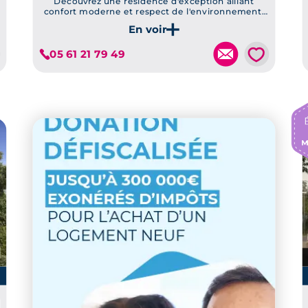
Découvrez une résidence d'exception alliant
confort moderne et respect de l'environnement,
grâce à ses prestations de haute qualité telles que
Je découvre ce programme
le label RE2020 et ses jardins privatifs.
💗
05 61 21 79 49