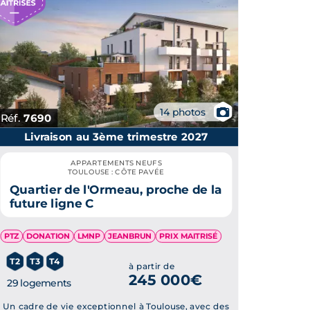
📷
14 photos
Réf.
7690
Livraison au 3ème trimestre 2027
APPARTEMENTS NEUFS
TOULOUSE : CÔTE PAVÉE
Quartier de l'Ormeau, proche de la
future ligne C
PTZ
DONATION
LMNP
JEANBRUN
PRIX MAITRISÉ
T2
T3
T4
à partir de
245 000€
29 logements
Un cadre de vie exceptionnel à Toulouse, avec des