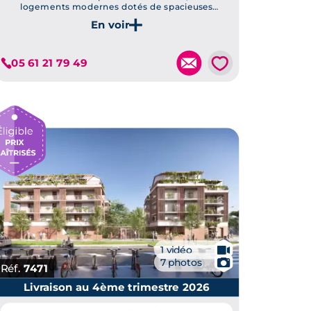
logements modernes dotés de spacieuses
terrasses pour votre confort.
Je découvre ce programme
💗
05 61 21 79 49
🎥
1 vidéo
📷
7 photos
Réf.
7471
Livraison au 4ème trimestre 2026