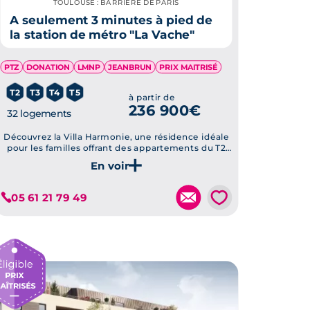
TOULOUSE : BARRIÈRE DE PARIS
A seulement 3 minutes à pied de
la station de métro "La Vache"
PTZ
DONATION
LMNP
JEANBRUN
PRIX MAITRISÉ
T2
T3
T4
T5
à partir de
236 900€
32 logements
Découvrez la Villa Harmonie, une résidence idéale
pour les familles offrant des appartements du T2
au T5, située à deux pas du métro de La Vache
Je découvre ce programme
💗
05 61 21 79 49