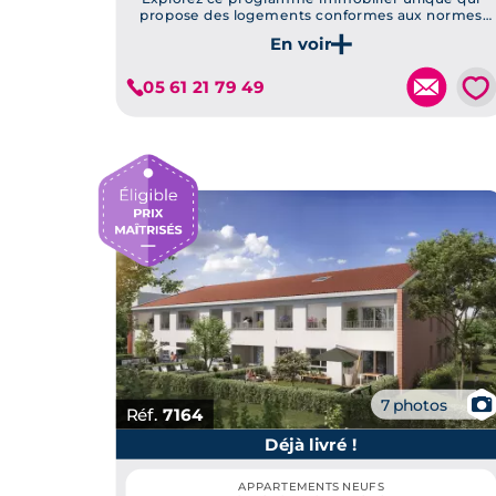
propose des logements conformes aux normes
RE2020, avec des terrasses en bois et des jardins
Je découvre ce programme
privatifs, à quelques minutes du centre-ville de
Toulouse.
💗
05 61 21 79 49
📷
7 photos
Réf.
7164
Déjà livré !
APPARTEMENTS NEUFS