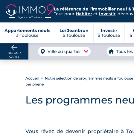
La référence de l’immobilier neuf à 
Tout pour
Habiter
et
Investir
, découvr
Agence de Toulouse
Appartements neufs
Loi Jeanbrun
Investir
à Toulouse
à Toulouse
à Toulouse
à 
Ville ou quartier
Tous les
RETOUR
CARTE
Accueil
Notre sélection de programmes neufs à Toulouse et
périphérie
Les programmes neufs
Vous rêvez de devenir propriétaire à Tou