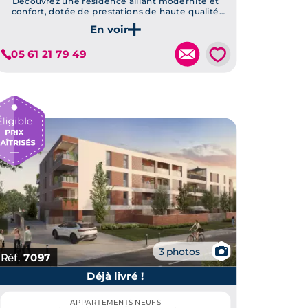
Découvrez une résidence alliant modernité et
confort, dotée de prestations de haute qualité
telles que panneaux solaires, terrasses en bois, et
Je découvre ce programme
un emplacement privilégié à Toulouse.
💗
05 61 21 79 49
📷
3 photos
Réf.
7097
Déjà livré !
APPARTEMENTS NEUFS