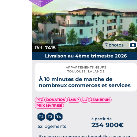
📷
7 photos
Réf.
7415
Livraison au 4ème trimestre 2026
APPARTEMENTS NEUFS
TOULOUSE : LALANDE
À 10 minutes de marche de
nombreux commerces et services
PTZ
DONATION
LMNP
LLI
JEANBRUN
PRIX MAITRISÉ
T2
T3
T4
à partir de
234 900€
52 logements
Explorez ce programme immobilier unique qui