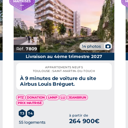
📷
14 photos
Réf.
7809
Livraison au 4ème trimestre 2027
APPARTEMENTS NEUFS
TOULOUSE : SAINT-MARTIN-DU-TOUCH
À 9 minutes de voiture du site
Airbus Louis Bréguet.
PTZ
DONATION
LMNP
LLI
JEANBRUN
PRIX MAITRISÉ
T3
T4
à partir de
264 900€
55 logements