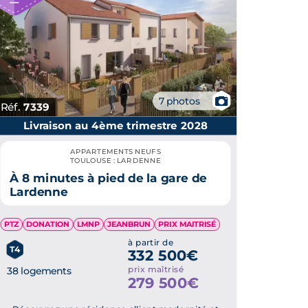
📷
7 photos
Réf.
7339
Livraison au 4ème trimestre 2028
APPARTEMENTS NEUFS
TOULOUSE : LARDENNE
À 8 minutes à pied de la gare de
Lardenne
PTZ
DONATION
LMNP
JEANBRUN
PRIX MAITRISÉ
à partir de
T4
332 500€
prix maîtrisé
38 logements
279 500€