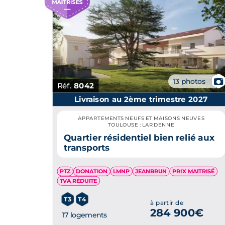
📷
13 photos
Réf.
8042
Livraison au 2ème trimestre 2027
APPARTEMENTS NEUFS ET MAISONS NEUVES
TOULOUSE : LARDENNE
Quartier résidentiel bien relié aux
transports
PTZ
DONATION
LMNP
JEANBRUN
PRIX MAITRISÉ
TVA RÉDUITE
T3
T4
à partir de
284 900€
17 logements