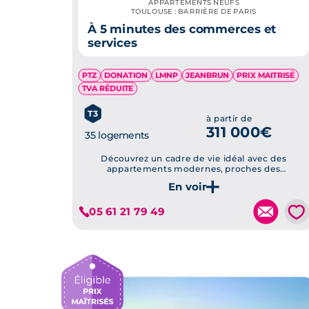
APPARTEMENTS NEUFS
TOULOUSE : BARRIÈRE DE PARIS
À 5 minutes des commerces et
services
PTZ
DONATION
LMNP
JEANBRUN
PRIX MAITRISÉ
TVA RÉDUITE
T3
à partir de
311 000€
35 logements
Découvrez un cadre de vie idéal avec des
appartements modernes, proches des
commodités et respectant les normes
Je découvre ce programme
énergétiques RE2020.
💗
05 61 21 79 49