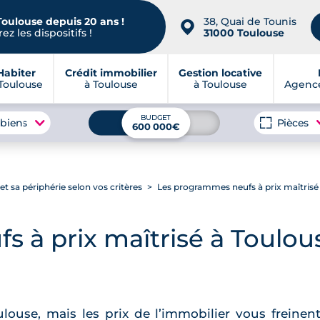
Toulouse depuis 20 ans !
38, Quai de Tounis
📍
ez les dispositifs !
31000 Toulouse
Habiter
Crédit immobilier
Gestion locative
Toulouse
à Toulouse
à Toulouse
Agence
BUDGET
 biens
Pièces
600 000€
 sa périphérie selon vos critères
Les programmes neufs à prix maîtrisé 
 à prix maîtrisé à Toulous
louse, mais les prix de l’immobilier vous freinent