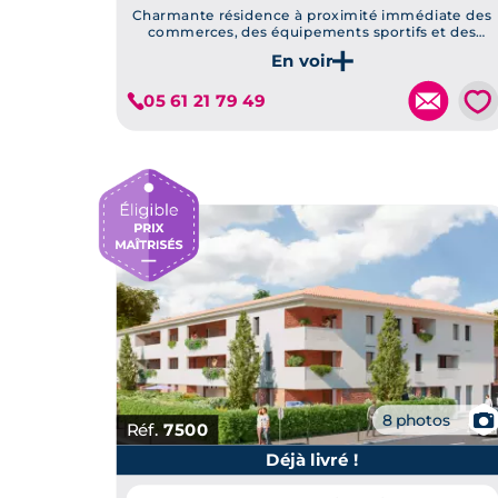
Charmante résidence à proximité immédiate des
commerces, des équipements sportifs et des
lignes de transport
Je découvre ce programme
💗
05 61 21 79 49
📷
8 photos
Réf.
7500
Déjà livré !