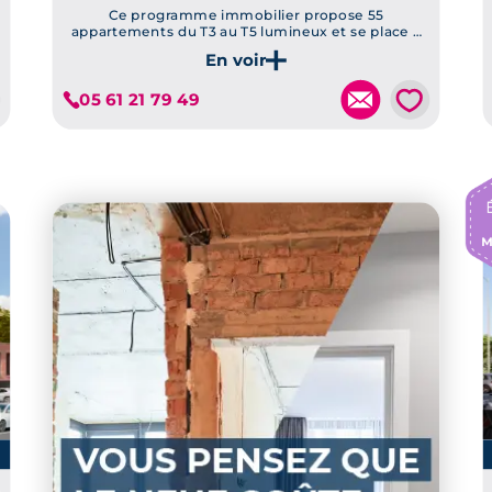
Ce programme immobilier propose 55
appartements du T3 au T5 lumineux et se place à
quelques encablures des chaînes d'assemblage
Je découvre ce programme
d'Airbus.
💗
05 61 21 79 49