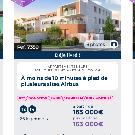
📷
8 photos
Réf.
7350
Déjà livré !
APPARTEMENTS NEUFS
TOULOUSE : SAINT-MARTIN-DU-TOUCH
À moins de 10 minutes à pied de
plusieurs sites Airbus
PTZ
DONATION
LMNP
JEANBRUN
PRIX MAITRISÉ
à partir de
T2
T4
163 000€
prix maîtrisé
26 logements
163 000€