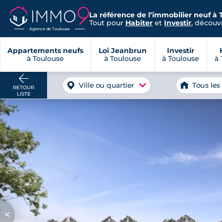
La référence de l’immobilier neuf à 
Tout pour
Habiter
et
Investir
, découvr
Agence de Toulouse
Appartements neufs
Loi Jeanbrun
Investir
à Toulouse
à Toulouse
à Toulouse
à 
Ville ou quartier
Tous les
RETOUR
LISTE
<