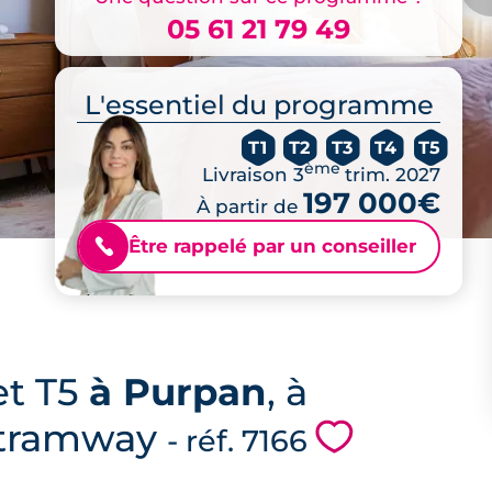
05 61 21 79 49
L'essentiel du programme
T1
T2
T3
T4
T5
ème
Livraison 3
trim. 2027
197 000€
À partir de
Être rappelé par un conseiller
📞
et T5
à Purpan
, à
e tramway
💗
- réf. 7166