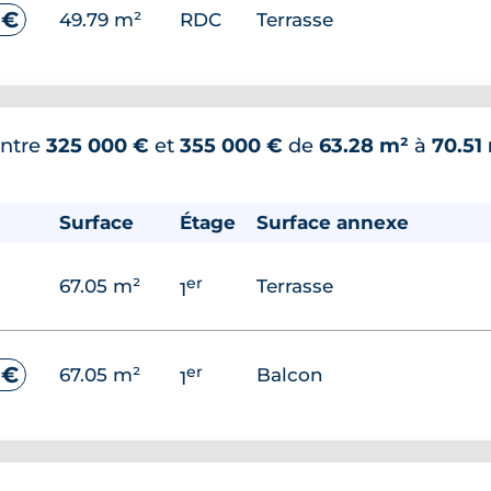
 €
49.79 m²
RDC
Terrasse
ntre
325 000 €
et
355 000 €
de
63.28 m²
à
70.51
Surface
Étage
Surface annexe
er
67.05 m²
Terrasse
1
er
 €
67.05 m²
Balcon
1