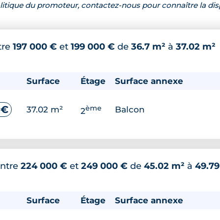
 politique du promoteur, contactez-nous pour connaître la dis
tre
197 000 €
et
199 000 €
de
36.7 m²
à
37.02 m²
Surface
Étage
Surface annexe
ème
 €
37.02 m²
Balcon
2
ntre
224 000 €
et
249 000 €
de
45.02 m²
à
49.7
Surface
Étage
Surface annexe