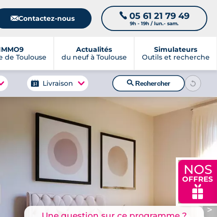
05 61 21 79 49
📞
📧
Contactez-nous
9h - 19h / lun.- sam.
IMMO9
Actualités
Simulateurs
 de Toulouse
du neuf à Toulouse
Outils et recherche
🔍
Livraison
Rechercher
NOS
OFFRES
🎁
>
Une question sur ce programme ?