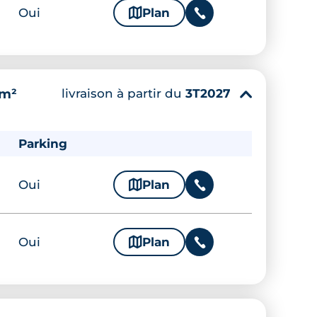
Oui
🗞
Plan
📞
livraison à partir du
3T2027
 m²
▾
Parking
Oui
🗞
Plan
📞
Oui
🗞
Plan
📞