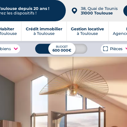
Toulouse depuis 20 ans !
38, Quai de Tounis
📍
ez les dispositifs !
31000 Toulouse
Habiter
Crédit immobilier
Gestion locative
Toulouse
à Toulouse
à Toulouse
Agence
BUDGET
 biens
Pièces
600 000€