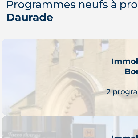
Programmes neufs à pro
Daurade
Immob
Bo
2 progr