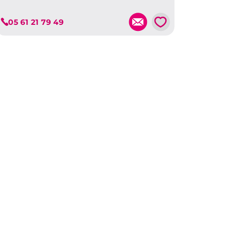
Je découvre ce programme
💗
05 61 21 79 49