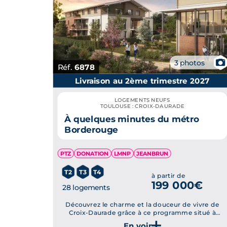
📷
3 photos
Réf.
6878
Livraison au 2ème trimestre 2027
LOGEMENTS NEUFS
TOULOUSE : CROIX-DAURADE
À quelques minutes du métro
Borderouge
PTZ
DONATION
LMNP
JEANBRUN
T2
T3
T4
à partir de
199 000€
28 logements
Découvrez le charme et la douceur de vivre de
Croix-Daurade grâce à ce programme situé à
proximité du métro et des commerces