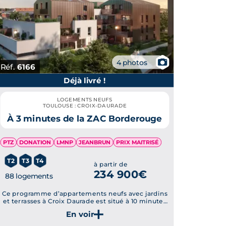
📷
4 photos
Réf.
6166
Déjà livré !
LOGEMENTS NEUFS
TOULOUSE : CROIX-DAURADE
À 3 minutes de la ZAC Borderouge
PTZ
DONATION
LMNP
JEANBRUN
PRIX MAITRISÉ
T2
T3
T4
à partir de
234 900€
88 logements
Ce programme d’appartements neufs avec jardins
et terrasses à Croix Daurade est situé à 10 minutes
de marche du métro.