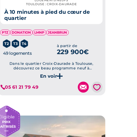
LOGEMENTS NEUFS
TOULOUSE : CROIX-DAURADE
À 10 minutes à pied du cœur de
quartier
PTZ
DONATION
LMNP
JEANBRUN
T2
T3
T4
à partir de
229 900€
49 logements
Dans le quartier Croix-Daurade à Toulouse,
découvrez ce beau programme neuf à
l'architecture à la fois moderne et typique de
Toulouse. La résidence se compose de 49
Je découvre ce programme
logements du 2 pièces au 5 pièces en duplex.
💗
05 61 21 79 49
N'attendez plus pour voir les prestations
proposées.