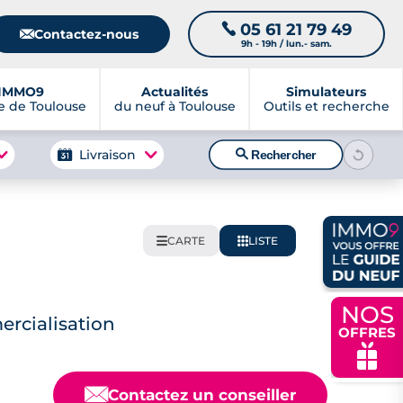
05 61 21 79 49
📞
📧
Contactez-nous
9h - 19h / lun.- sam.
IMMO9
Actualités
Simulateurs
 de Toulouse
du neuf à Toulouse
Outils et recherche
🔍
Livraison
Rechercher
CARTE
LISTE
🌍
📋
NOS
rcialisation
OFFRES
🎁
📧
Contactez un conseiller