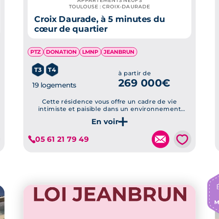
APPARTEMENTS NEUFS
TOULOUSE : CROIX-DAURADE
Croix Daurade, à 5 minutes du
cœur de quartier
PTZ
DONATION
LMNP
JEANBRUN
T3
T4
à partir de
269 000€
19 logements
Cette résidence vous offre un cadre de vie
intimiste et paisible dans un environnement
verdoyant, tout en proposant des appartements
lumineux et spacieux avec des prestations de
Je découvre ce programme
qualité supérieure.
💗
05 61 21 79 49