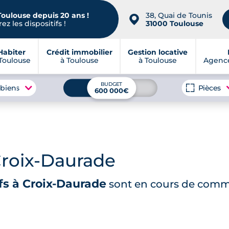
Toulouse depuis 20 ans !
38, Quai de Tounis
📍
ez les dispositifs !
31000 Toulouse
Habiter
Crédit immobilier
Gestion locative
Toulouse
à Toulouse
à Toulouse
Agence
BUDGET
 biens
Pièces
600 000€
Croix-Daurade
s à Croix-Daurade
sont en cours de comme