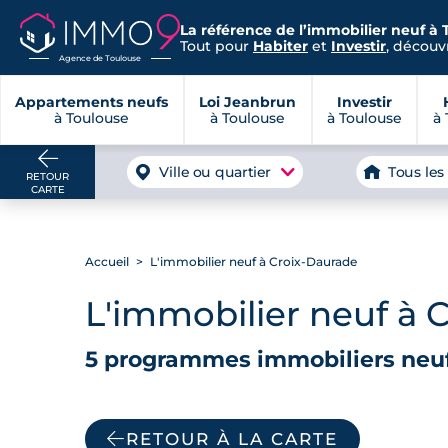
La référence de l’immobilier neuf à 
Tout pour
Habiter
et
Investir
, découvr
Agence de Toulouse
Appartements neufs
Loi Jeanbrun
Investir
à Toulouse
à Toulouse
à Toulouse
à 
Ville ou quartier
Tous les
RETOUR
CARTE
Accueil
L'immobilier neuf à Croix-Daurade
L'immobilier neuf à 
5 programmes immobiliers neuf
RETOUR À LA CARTE