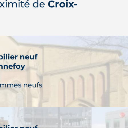
ximité de
Croix-
ilier neuf
nnefoy
ammes neufs