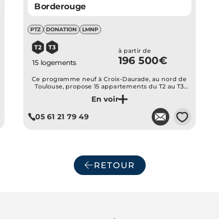
Borderouge
PTZ
DONATION
LMNP
T2
T3
à partir de
196 500€
15 logements
Ce programme neuf à Croix-Daurade, au nord de
Toulouse, propose 15 appartements du T2 au T3
avec de beaux extérieurs et proches des
commerces et des transports.
Je découvre ce programme
💗
05 61 21 79 49
RETOUR