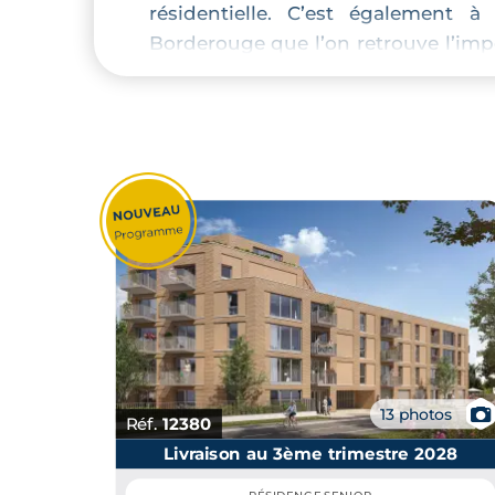
résidentielle. C’est également à
Borderouge que l’on retrouve l’im
accueille les jardins du Muséum de
L’immobilier neuf à Croix-
considérablement développé ces der
aujourd'hui un secteur de choix p
📷
13 photos
Réf.
12380
Livraison au 3ème trimestre 2028