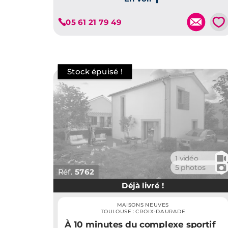
Je découvre ce programme
💗
05 61 21 79 49
🎥
1 vidéo
📷
5 photos
Réf.
5762
Déjà livré !
MAISONS NEUVES
TOULOUSE : CROIX-DAURADE
À 10 minutes du complexe sportif