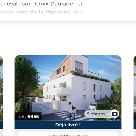
 cheval sur Croix-Daurade et
posant
parc de la Maourine
, qui
 Toulouse.
Daurade à Toulouse s’est
nières années. Le quartier est
our
investir à Toulouse
.
📷
5 photos
Réf.
6955
Déjà livré !