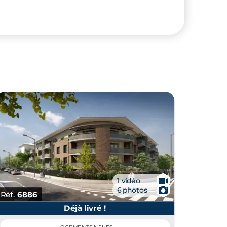
🎥
1 vidéo
📷
6 photos
Réf.
6886
Déjà livré !