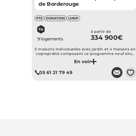
de Borderouge
PTZ
DONATION
LMNP
T4
à partir de
334 900€
9 logements
5 maisons individuelles avec jardin et 4 maisons en
copropriété composent ce programme neuf situé
à Croix Daurade
Je découvre ce programme
💗
05 61 21 79 49