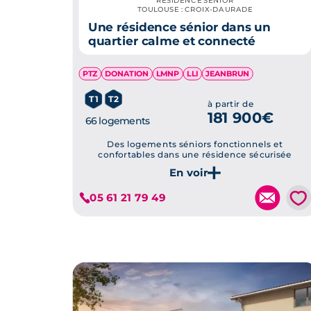
RÉSIDENCE SENIOR
TOULOUSE : CROIX-DAURADE
Une résidence sénior dans un
quartier calme et connecté
PTZ
DONATION
LMNP
LLI
JEANBRUN
T1
T2
à partir de
181 900€
66 logements
Des logements séniors fonctionnels et
confortables dans une résidence sécurisée
Je découvre ce programme
💗
05 61 21 79 49