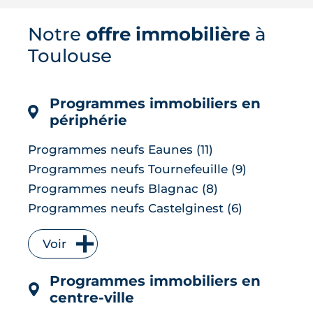
Saint-Agne conjugue proximité de
Toulouse et cadre de vie recherché.
Notre
offre immobilière
à
Écoles, culture, sport, transports, prix
Toulouse
de l'immobilier et avis des habitants :
tour d'horizon complet d'une
commune...
Programmes immobiliers en
LIRE L'ARTICLE
périphérie
Programmes neufs Eaunes (11)
Programmes neufs Tournefeuille (9)
Programmes neufs Blagnac (8)
Programmes neufs Castelginest (6)
Programmes neufs L'Union (6)
Voir
Programmes neufs Quint-Fonsegrives (6)
Programmes neufs Bruguières (5)
Programmes immobiliers en
Programmes neufs Saint-Orens-de-
centre-ville
Gameville (5)