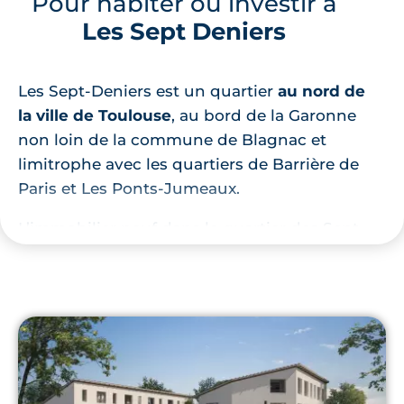
Pour habiter ou investir à
Les Sept Deniers
Les Sept-Deniers est un quartier
au nord de
la ville de Toulouse
, au bord de la Garonne
non loin de la commune de Blagnac et
limitrophe avec les quartiers de Barrière de
Paris et Les Ponts-Jumeaux.
L’immobilier neuf dans le quartier des Sept-
Deniers permet aux acquéreurs de trouver
le logement de leur rêve que cela soit pour
une
résidence principale
ou pour un
investissement locatif
. Par exemple, une
résidence propose 10 appartements neufs
de 3 pièces accompagnés de
prestations de
qualité
assurant confort, sécurité et qualité