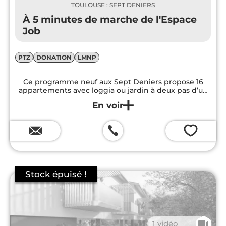
TOULOUSE : SEPT DENIERS
À 5 minutes de marche de l'Espace
Job
PTZ
DONATION
LMNP
Ce programme neuf aux Sept Deniers propose 16
appartements avec loggia ou jardin à deux pas d’un
choix impressionnant de commerces, parcs et loisirs.
💗
🎥
1 vidéo