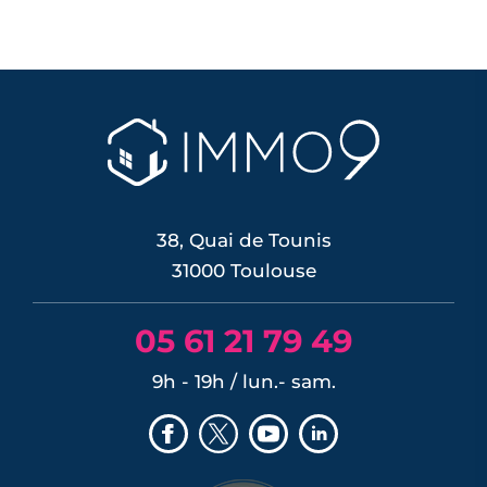
Programmes neufs Croix de Pierre (1)
Programmes neufs Gagnac-sur-Garonne
Programmes neufs Les Pradettes (1)
(1)
Programmes neufs Labège (1)
Programmes neufs Lespinasse (1)
Programmes neufs Mondonville (1)
Programmes neufs Montrabé (1)
Programmes neufs Pechbonnieu (1)
Programmes neufs Pechbusque (1)
38, Quai de Tounis
Programmes neufs Pin-Balma (1)
31000 Toulouse
Programmes neufs Pinsaguel (1)
Programmes neufs Plaisance-du-Touch
05 61 21 79 49
(1)
Programmes neufs Roques (1)
9h - 19h / lun.- sam.
Programmes neufs Rouffiac-Tolosan (1)
Programmes neufs Saint-Loup-Cammas
(1)
Programmes neufs Saint-Sauveur (1)