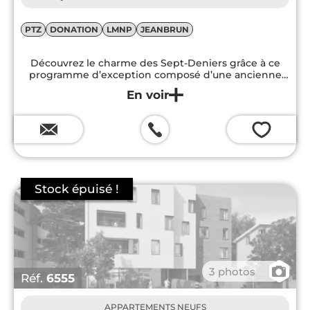
PTZ
DONATION
LMNP
JEANBRUN
Découvrez le charme des Sept-Deniers grâce à ce
programme d’exception composé d’une ancienne
bâtisse toulousaine réhabilitée et d’un bâtiment neuf
💗
📷
3 photos
Réf.
6555
APPARTEMENTS NEUFS