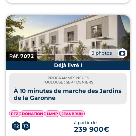
de métro
de Toulouse, Toulouse Aerospace
Express (TAE) qui devrait voir le jour d’ici
l’horizon 2028. Toutes les conditions sont
donc réunis pour réaliser une plus value à
la revente lors d'un
achat immobilier neuf à
Toulouse
.
📷
3 photos
Réf.
7072
Déjà livré !
PROGRAMMES NEUFS
TOULOUSE : SEPT DENIERS
À 10 minutes de marche des Jardins
de la Garonne
PTZ
DONATION
LMNP
JEANBRUN
à partir de
T2
T3
239 900€