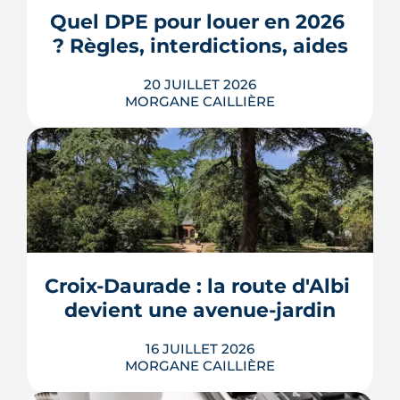
3e ville de Haute-Garonne.
Quel DPE pour louer en 2026 
? Règles, interdictions, aides
LIRE L'ARTICLE
20 JUILLET 2026
MORGANE CAILLIÈRE
En 2026, un logement doit être classé
au moins F au DPE pour être loué en
métropole, et la barre montera à E en
2028. Le nouveau mode de calcul
reclasse des centaines de milliers de
biens, pendant qu'un projet de loi voté
Croix-Daurade : la route d'Albi 
au Sénat pourrait assouplir les règles.
Calendrier, sanctions, obliga...
devient une avenue-jardin
LIRE L'ARTICLE
16 JUILLET 2026
MORGANE CAILLIÈRE