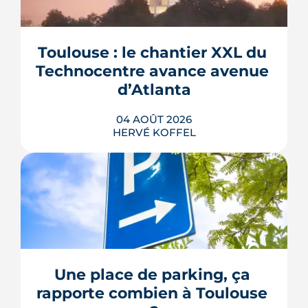
Toulouse : le chantier XXL du 
Technocentre avance avenue 
d’Atlanta
04 AOÛT 2026
HERVÉ KOFFEL
Avenue d'Atlanta, à la Roseraie, un
chantier de six hectares réorganise les
coulisses techniques de Toulouse
Métropole. Derrière les buttes de terre
visibles du périphérique se jouent un
déménagement de services, plusieurs
Une place de parking, ça 
chiffrages officiels et un bras de fer
rapporte combien à Toulouse 
environnemental.