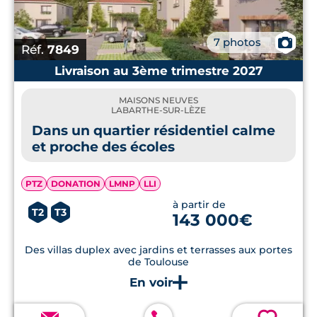
📷
7 photos
Réf.
7849
Livraison au 3ème trimestre 2027
MAISONS NEUVES
LABARTHE-SUR-LÈZE
Dans un quartier résidentiel calme
et proche des écoles
PTZ
DONATION
LMNP
LLI
à partir de
T2
T3
143 000€
Des villas duplex avec jardins et terrasses aux portes
de Toulouse