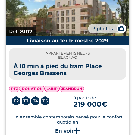
📷
13 photos
Réf.
8107
Livraison au 1er trimestre 2029
APPARTEMENTS NEUFS
BLAGNAC
À 10 min à pied du tram Place
Georges Brassens
PTZ
DONATION
LMNP
JEANBRUN
à partir de
T2
T3
T4
T5
219 000€
Un ensemble contemporain pensé pour le confort
quotidien