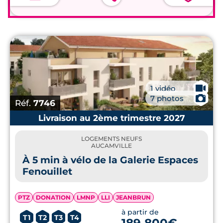
🎥
1 vidéo
📷
7 photos
Réf.
7746
Livraison au 2ème trimestre 2027
LOGEMENTS NEUFS
AUCAMVILLE
À 5 min à vélo de la Galerie Espaces
Fenouillet
PTZ
DONATION
LMNP
LLI
JEANBRUN
à partir de
T1
T2
T3
T4