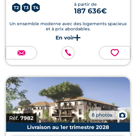
à partir de
T2
T3
T4
187 636€
Un ensemble moderne avec des logements spacieux
et à prix abordables.
💗
📷
8 photos
Réf.
7982
Livraison au 1er trimestre 2028