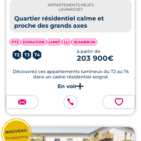
APPARTEMENTS NEUFS
LAUNAGUET
Quartier résidentiel calme et
proche des grands axes
PTZ
DONATION
LMNP
LLI
JEANBRUN
à partir de
T2
T3
T4
203 900€
Découvrez ces appartements lumineux du T2 au T4
dans un cadre résidentiel soigné
💗