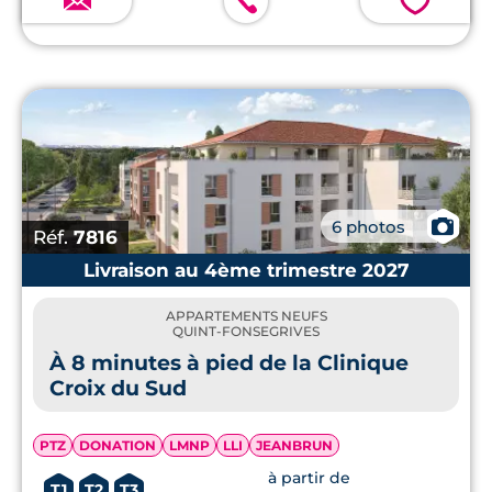
💗
📷
6 photos
Réf.
7816
Livraison au 4ème trimestre 2027
APPARTEMENTS NEUFS
QUINT-FONSEGRIVES
À 8 minutes à pied de la Clinique
Croix du Sud
PTZ
DONATION
LMNP
LLI
JEANBRUN
à partir de
T1
T2
T3