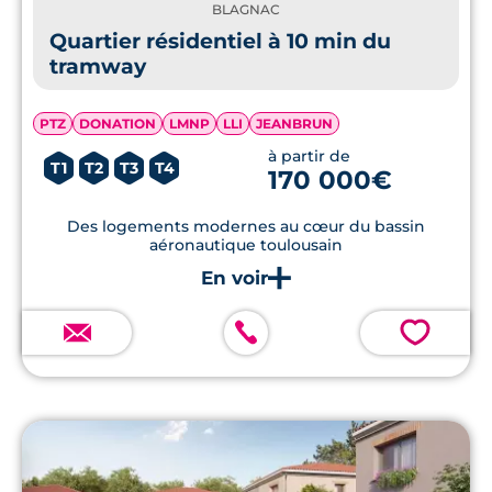
BLAGNAC
Quartier résidentiel à 10 min du
tramway
PTZ
DONATION
LMNP
LLI
JEANBRUN
à partir de
T1
T2
T3
T4
170 000€
Des logements modernes au cœur du bassin
aéronautique toulousain
💗