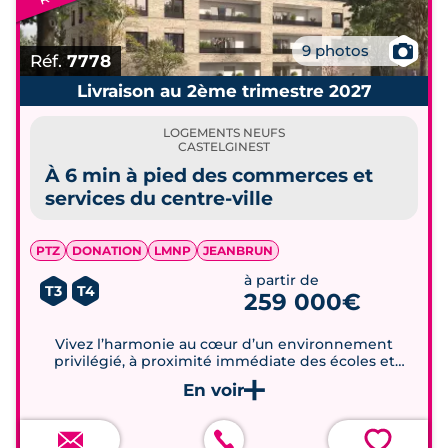
📷
9 photos
Réf.
7778
Livraison au 2ème trimestre 2027
LOGEMENTS NEUFS
CASTELGINEST
À 6 min à pied des commerces et
services du centre-ville
PTZ
DONATION
LMNP
JEANBRUN
à partir de
T3
T4
259 000€
Vivez l’harmonie au cœur d’un environnement
privilégié, à proximité immédiate des écoles et
commerces de Castelginest.
💗