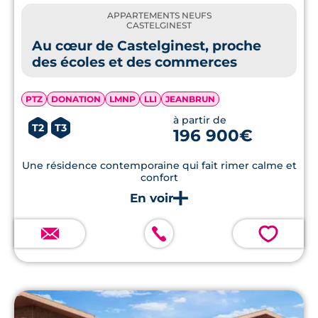
APPARTEMENTS NEUFS
CASTELGINEST
Au cœur de Castelginest, proche
des écoles et des commerces
PTZ
DONATION
LMNP
LLI
JEANBRUN
à partir de
T2
T3
196 900€
Une résidence contemporaine qui fait rimer calme et
confort
💗