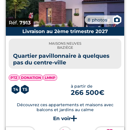
📷
8 photos
Réf.
7913
Livraison au 2ème trimestre 2027
MAISONS NEUVES
BAZIÈGE
Quartier pavillonnaire à quelques
pas du centre-ville
PTZ
DONATION
LMNP
à partir de
T4
T5
266 500€
Découvrez ces appartements et maisons avec
balcons et jardins au calme