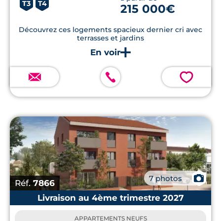
T3
T4
215 000€
Découvrez ces logements spacieux dernier cri avec
terrasses et jardins
💗
📷
7 photos
Réf.
7866
Livraison au 4ème trimestre 2027
APPARTEMENTS NEUFS