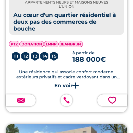
APPARTEMENTS NEUFS ET MAISONS NEUVES
L'UNION
Au cœur d'un quartier résidentiel à
deux pas des commerces de
bouche
PTZ
DONATION
LMNP
JEANBRUN
à partir de
T1
T2
T3
T4
T5
188 000€
Une résidence qui associe confort moderne,
extérieurs privatifs et cadre verdoyant dans un
secteur recherché de L’Union.
💗