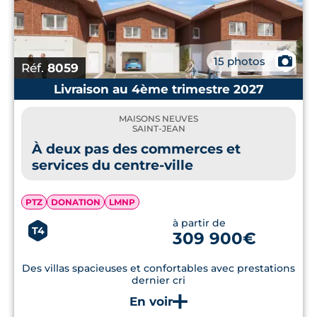
📷
15 photos
Réf.
8059
Livraison au 4ème trimestre 2027
MAISONS NEUVES
SAINT-JEAN
À deux pas des commerces et
services du centre-ville
PTZ
DONATION
LMNP
à partir de
T4
309 900€
Des villas spacieuses et confortables avec prestations
dernier cri