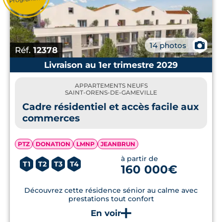
📷
14 photos
Réf.
12378
Livraison au 1er trimestre 2029
APPARTEMENTS NEUFS
SAINT-ORENS-DE-GAMEVILLE
Cadre résidentiel et accès facile aux
commerces
PTZ
DONATION
LMNP
JEANBRUN
à partir de
T1
T2
T3
T4
160 000€
Découvrez cette résidence sénior au calme avec
prestations tout confort