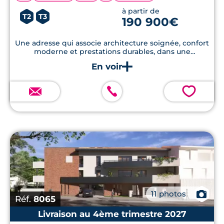
à partir de
T2
T3
190 900€
Une adresse qui associe architecture soignée, confort
moderne et prestations durables, dans une
commune idéalement placée au nord de Toulouse.
💗
📷
11 photos
Réf.
8065
Livraison au 4ème trimestre 2027