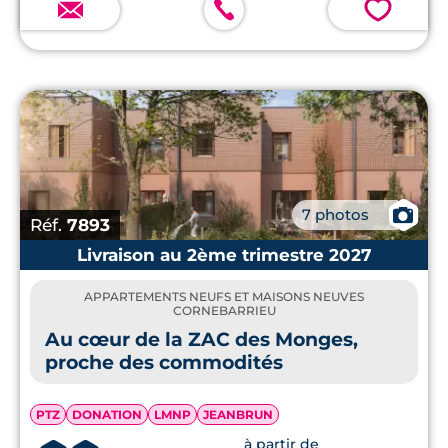
💗
📷
7 photos
Réf.
7893
Livraison au 2ème trimestre 2027
APPARTEMENTS NEUFS ET MAISONS NEUVES
CORNEBARRIEU
Au cœur de la ZAC des Monges,
proche des commodités
PTZ
DONATION
LMNP
JEANBRUN
à partir de