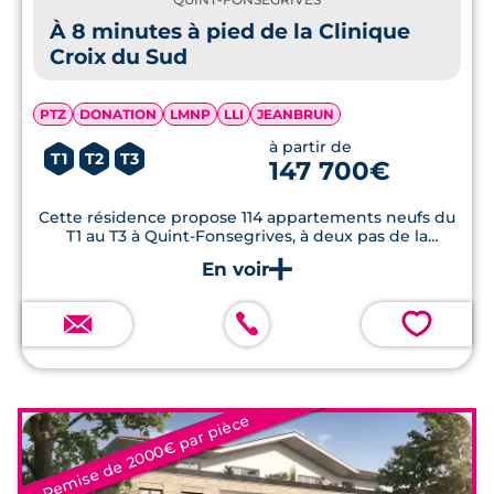
QUINT-FONSEGRIVES
À 8 minutes à pied de la Clinique
Croix du Sud
PTZ
DONATION
LMNP
LLI
JEANBRUN
à partir de
T1
T2
T3
147 700€
Cette résidence propose 114 appartements neufs du
T1 au T3 à Quint-Fonsegrives, à deux pas de la
Clinique Croix du Sud.
💗
Remise de 2000€ par pièce