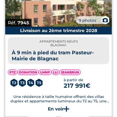
📷
9 photos
Réf.
7945
Livraison au 2ème trimestre 2028
APPARTEMENTS NEUFS
BLAGNAC
À 9 min à pied du tram Pasteur-
Mairie de Blagnac
PTZ
DONATION
LMNP
LLI
JEANBRUN
à partir de
T2
T3
T4
T5
217 991€
Une résidence à taille humaine offrant des villas
duplex et appartements lumineux du T2 au T5, une
adresse idéale pour habiter ou investir à Blagnac.