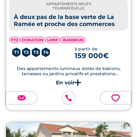
APPARTEMENTS NEUFS
TOURNEFEUILLE
À deux pas de la base verte de La
Ramée et proche des commerces
PTZ
DONATION
LMNP
JEANBRUN
à partir de
T1
T2
T3
T4
159 000€
Des appartements lumineux dotés de balcons,
terrasses ou jardins privatifs et prestations
contemporaines.
💗