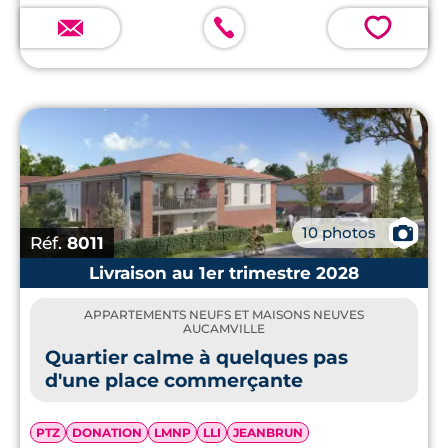
💗
📷
10 photos
Réf.
8011
Livraison au 1er trimestre 2028
APPARTEMENTS NEUFS ET MAISONS NEUVES
AUCAMVILLE
Quartier calme à quelques pas
d'une place commerçante
PTZ
DONATION
LMNP
LLI
JEANBRUN