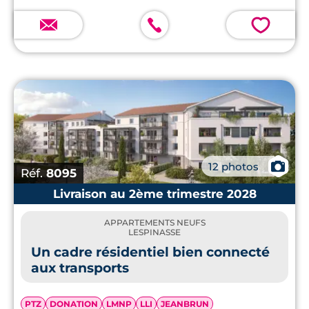
💗
📷
12 photos
Réf.
8095
Livraison au 2ème trimestre 2028
APPARTEMENTS NEUFS
LESPINASSE
Un cadre résidentiel bien connecté
aux transports
PTZ
DONATION
LMNP
LLI
JEANBRUN