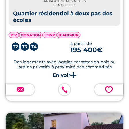
APPARTEMENTS NEUFS
FENOUILLET
Quartier résidentiel à deux pas des
écoles
PTZ
DONATION
LMNP
JEANBRUN
à partir de
T2
T3
T4
195 400€
Des logements avec loggias, terrasses en bois ou
jardins privatifs, à proximité des commodités
💗