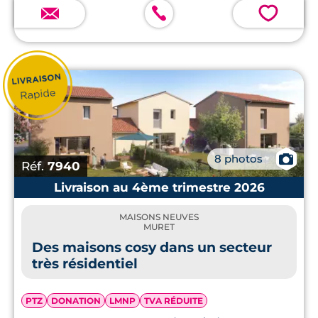
💗
📷
8 photos
Réf.
7940
Livraison au 4ème trimestre 2026
MAISONS NEUVES
MURET
Des maisons cosy dans un secteur
très résidentiel
PTZ
DONATION
LMNP
TVA RÉDUITE