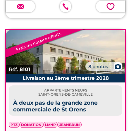
💗
Frais de notaire offerts
📷
8 photos
Réf.
8101
Livraison au 2ème trimestre 2028
APPARTEMENTS NEUFS
SAINT-ORENS-DE-GAMEVILLE
À deux pas de la grande zone
commerciale de St Orens
PTZ
DONATION
LMNP
JEANBRUN