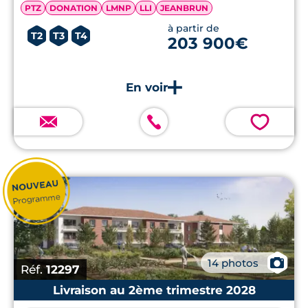
PTZ
DONATION
LMNP
LLI
JEANBRUN
à partir de
T2
T3
T4
203 900€
💗
📷
14 photos
Réf.
12297
Livraison au 2ème trimestre 2028