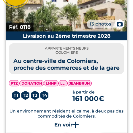
📷
13 photos
Réf.
8118
Livraison au 2ème trimestre 2028
APPARTEMENTS NEUFS
COLOMIERS
Au centre-ville de Colomiers,
proche des commerces et de la gare
PTZ
DONATION
LMNP
LLI
JEANBRUN
à partir de
T1
T2
T3
T4
161 000€
Un environnement résidentiel calme, à deux pas des
commodités de Colomiers.