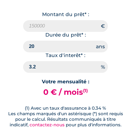
274 000 €
TVA 20%
Surface annexe
Orientation
Montant du prêt* :
-
Sud
🗞
📞
Durée du prêt* :
Lot
M10
Taux d'interêt* :
83.90 m²
RDC
294 000 €
TVA 20%
Surface annexe
Orientation
Votre mensualité :
-
Nord
0 € / mois
(1)
🗞
📞
(1) Avec un taux d'assurance à 0.34 %
Les champs marqués d'un astérisque (*) sont requis
pour le calcul. Résultats communiqués à titre
Lot
M08
indicatif,
contactez-nous
pour plus d'informations.
83.90 m²
RDC