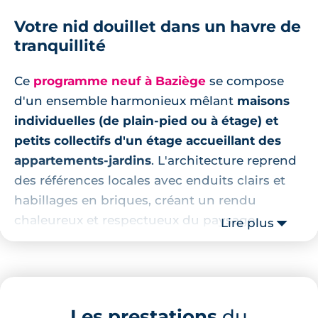
Votre nid douillet dans un havre de
tranquillité
Ce
programme neuf à Baziège
se compose
d'un ensemble harmonieux mêlant
maisons
individuelles (de plain‑pied ou à étage) et
petits collectifs d'un étage accueillant des
appartements‑jardins
. L'architecture reprend
des références locales avec enduits clairs et
habillages en briques, créant un rendu
chaleureux et respectueux du paysage
Lire plus
lauragais. Les façades aux volumes modulés
et les teintes sobres assurent une élégante
intégration.
Chaque logement dispose d'un extérieur
Les prestations
du