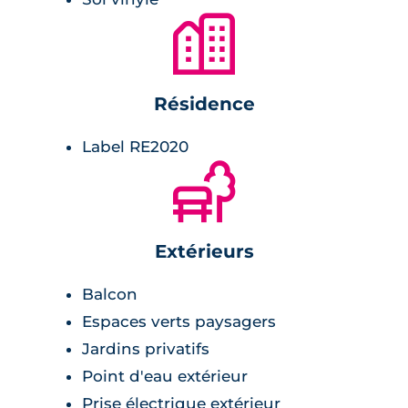
(environ 20 minutes en voiture depuis le site).
🏙
L'accès routier est également aisé via l'A61 et
les axes D12/D813. La commune, membre de la
Résidence
Communauté d'agglomération du SICOVAL,
bénéficie d'infrastructures variées (crèche,
Label RE2020
équipements sportifs, médiathèque) et d'un
🌲
réseau d'associations actif, faisant de Baziège
un lieu propice à la vie familiale entre nature
et métropole.
Extérieurs
Balcon
Espaces verts paysagers
Jardins privatifs
Point d'eau extérieur
Prise électrique extérieur