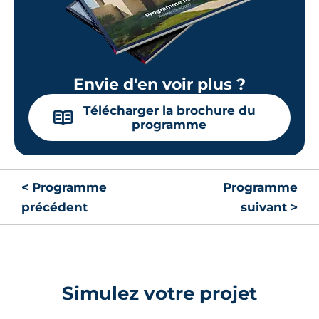
Surface annexe
Orientation
-
Sud
🗞
📞
Envie d'en voir plus ?
Lot
M14
Télécharger la brochure du
📖
programme
81.75 m²
RDC
271 000 €
TVA 20%
Surface annexe
Orientation
< Programme
Programme
-
Sud
précédent
suivant >
🗞
📞
Lot
M12
Simulez votre projet
81.75 m²
RDC