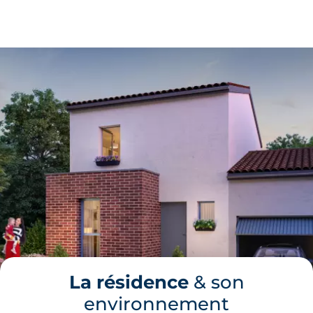
295 000 €
TVA 20%
Surface annexe
Orientation
-
Sud
🗞
📞
La résidence
& son
environnement