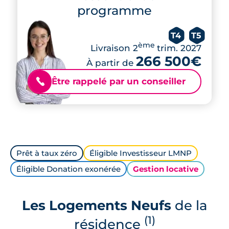
programme
T4
T5
ème
Livraison 2
trim. 2027
266 500€
À partir de
Être rappelé par un conseiller
📞
Prêt à taux zéro
Éligible Investisseur LMNP
Éligible Donation exonérée
Gestion locative
Les Logements Neufs
de la
(1)
résidence