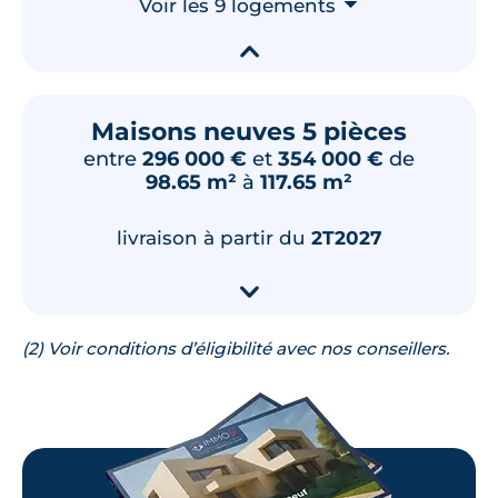
Voir les 9 logements
⮟
-
Sud
▾
🗞
📞
Maisons neuves 5 pièces
Lot
M09
entre
296 000 €
et
354 000 €
de
98.65 m²
à
117.65 m²
81.75 m²
RDC
269 000 €
TVA 20%
livraison à partir du
2T2027
Surface annexe
Orientation
-
Nord
▾
🗞
📞
(2) Voir conditions d’éligibilité avec nos conseillers.
Lot
M11
81.75 m²
RDC
269 000 €
TVA 20%