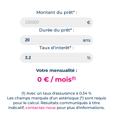
129 000 €
TVA 20%
Surface annexe
Orientation
Montant du prêt* :
-
Sud-Est
🗞
📞
Durée du prêt* :
Lot
310
Taux d'interêt* :
18.76 m²
3
ème
étage
129 000 €
TVA 20%
Surface annexe
Orientation
Votre mensualité :
-
Sud-Est
0 € / mois
(1)
🗞
📞
(1) Avec un taux d'assurance à 0.34 %
Les champs marqués d'un astérisque (*) sont requis
pour le calcul. Résultats communiqués à titre
Lot
7
indicatif,
contactez-nous
pour plus d'informations.
18.86 m²
RDC