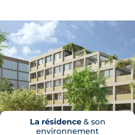
129 000 €
TVA 20%
Surface annexe
Orientation
-
Sud-Est
🗞
📞
Lot
9
18.87 m²
RDC
129 000 €
TVA 20%
Surface annexe
Orientation
-
Sud-Est
🗞
📞
La résidence
& son
environnement
Lot
10