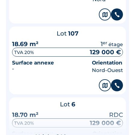
🗞
📞
Lot
107
18.69 m²
1
er
étage
129 000 €
TVA 20%
Surface annexe
Orientation
-
Nord-Ouest
🗞
📞
Lot
6
18.70 m²
RDC
129 000 €
TVA 20%
Surface annexe
Orientation