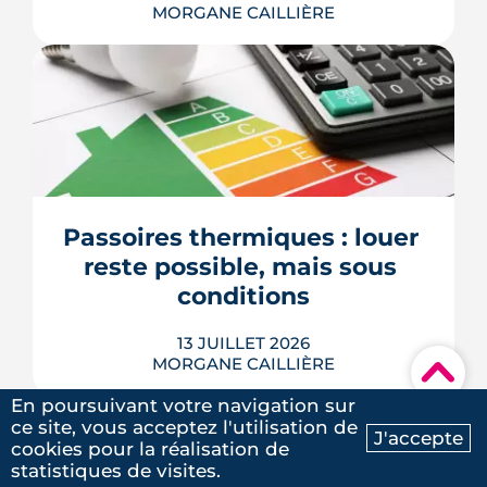
MORGANE CAILLIÈRE
Une cinquantaine d'arbres, 2 600 m²
d'espaces végétalisés et une piste du
Réseau express vélo : la route d'Albi
doit devenir une avenue-jardin. Après
un an de travaux sur les réseaux, la
phase d'aménagement a démarré. Le
Passoires thermiques : louer 
chantier court jusqu'en juin 2027.
reste possible, mais sous 
LIRE L'ARTICLE
conditions
13 JUILLET 2026
MORGANE CAILLIÈRE
▾
En poursuivant votre navigation sur
ce site, vous acceptez l'utilisation de
J'accepte
cookies pour la réalisation de
Ma recherche
Contactez-nous
statistiques de visites.
Avec le vote du Sénat du 8 juillet, un