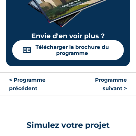
Surface annexe
Orientation
-
Nord-Ouest
🗞
📞
Envie d'en voir plus ?
Lot
114
Télécharger la brochure du
📖
programme
18.76 m²
1
er
étage
129 000 €
TVA 20%
Surface annexe
Orientation
< Programme
Programme
-
Sud-Est
précédent
suivant >
🗞
📞
Lot
212
Simulez votre projet
18.76 m²
2
ème
étage