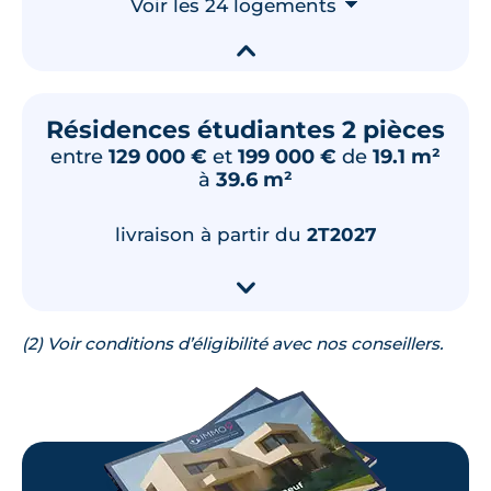
Voir les 24 logements
⮟
-
Sud-Est
▾
🗞
📞
Résidences étudiantes 2 pièces
Lot
106
entre
129 000 €
et
199 000 €
de
19.1 m²
à
39.6 m²
18.76 m²
1
er
étage
129 000 €
TVA 20%
livraison à partir du
2T2027
Surface annexe
Orientation
-
Sud-Est
▾
🗞
📞
(2) Voir conditions d’éligibilité avec nos conseillers.
Lot
113
18.76 m²
1
er
étage
129 000 €
TVA 20%