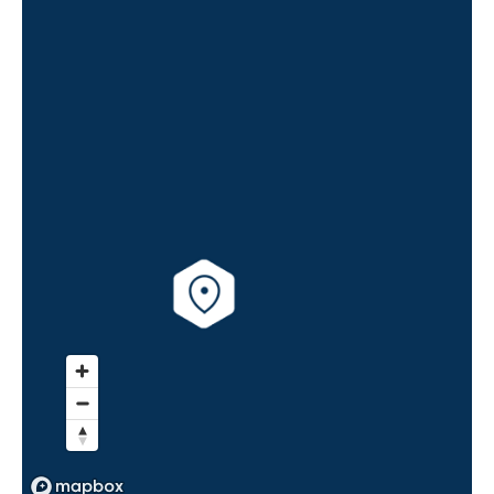
-
Nord-Ouest
🗞
📞
Lot
108
19.03 m²
1
er
étage
129 000 €
TVA 20%
Surface annexe
Orientation
-
Nord-Ouest
🗞
📞
Lot
103
19.10 m²
1
er
étage
129 000 €
TVA 20%