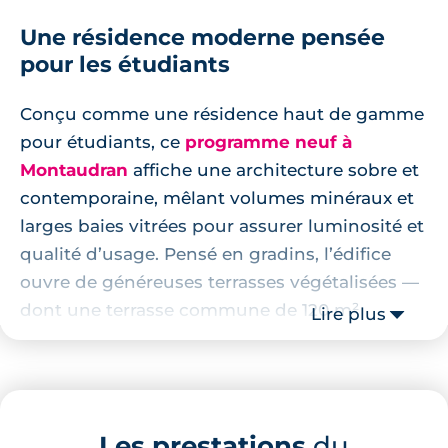
18.87 m²
RDC
Une résidence moderne pensée
129 000 €
TVA 20%
pour les étudiants
Surface annexe
Orientation
-
Nord-Ouest
Conçu comme une résidence haut de gamme
pour étudiants, ce
programme neuf à
🗞
📞
Montaudran
affiche une architecture sobre et
contemporaine, mêlant volumes minéraux et
Lot
14
larges baies vitrées pour assurer luminosité et
18.87 m²
RDC
qualité d’usage. Pensé en gradins, l’édifice
129 000 €
ouvre de généreuses terrasses végétalisées —
TVA 20%
dont une terrasse commune de 120 m²
Lire plus
Surface annexe
Orientation
-
aménagée — et quelques logements
Nord-Ouest
bénéficient de terrasses privatives. L’architecte
Nicolas Wojcik (Taillandier Architectes
🗞
📞
Associés) a porté une attention particulière à
Les prestations
du