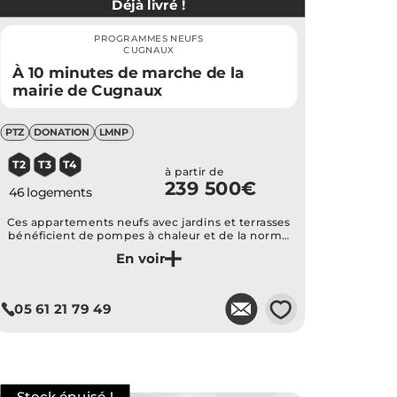
Déjà livré !
PROGRAMMES NEUFS
CUGNAUX
À 10 minutes de marche de la
mairie de Cugnaux
PTZ
DONATION
LMNP
T2
T3
T4
à partir de
239 500€
46 logements
Ces appartements neufs avec jardins et terrasses
bénéficient de pompes à chaleur et de la norme
thermique RE2020.
Je découvre ce programme
💗
05 61 21 79 49