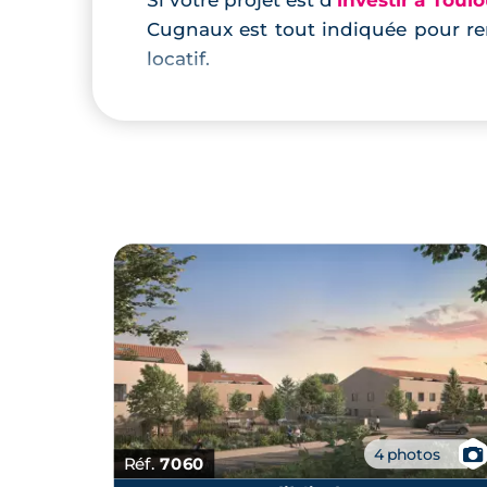
Si votre projet est d'
investir à Toul
Cugnaux est tout indiquée pour ren
locatif.
📷
4 photos
Réf.
7060