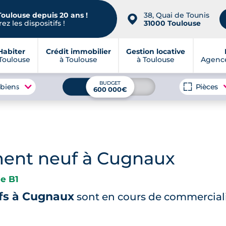
Toulouse depuis 20 ans !
38, Quai de Tounis
📍
ez les dispositifs !
31000 Toulouse
Habiter
Crédit immobilier
Gestion locative
Toulouse
à Toulouse
à Toulouse
Agence
BUDGET
 biens
Pièces
600 000€
ment neuf à Cugnaux
e B1
fs à Cugnaux
sont en cours de commercial