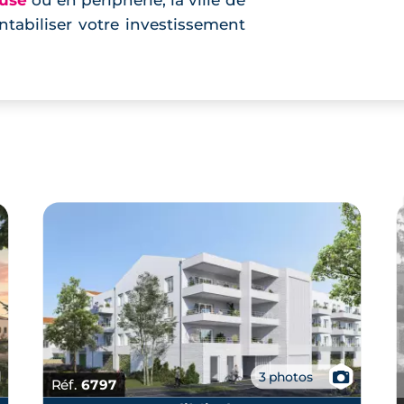
ouse
ou en périphérie, la ville de
tabiliser votre investissement
📷
3 photos
Réf.
6797