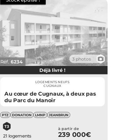
📷
3 photos
Réf.
6234
Déjà livré !
LOGEMENTS NEUFS
CUGNAUX
Au cœur de Cugnaux, à deux pas
du Parc du Manoir
PTZ
DONATION
LMNP
JEANBRUN
T3
à partir de
239 000€
21 logements