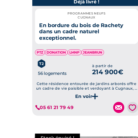
Déjà livré !
PROGRAMMES NEUFS
CUGNAUX
En bordure du bois de Rachety
dans un cadre naturel
exceptionnel.
PTZ
DONATION
LMNP
JEANBRUN
T2
à partir de
214 900€
56 logements
Cette résidence entourée de jardins arborés offre
un cadre de vie paisible et verdoyant à Cugnaux, à
proximité de Toulouse.
Je découvre ce programme
💗
05 61 21 79 49