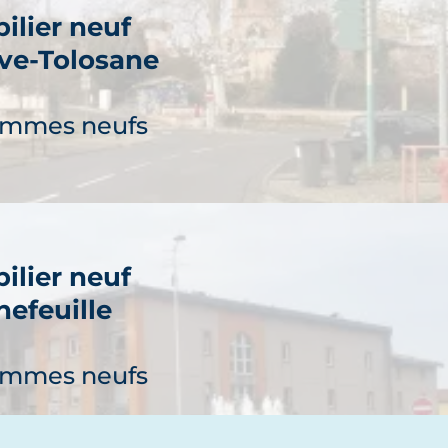
ilier neuf
uve-Tolosane
ammes neufs
ilier neuf
nefeuille
découvre
ammes neufs