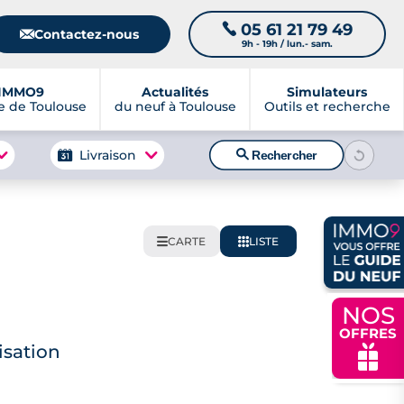
05 61 21 79 49
📞
📧
Contactez-nous
9h - 19h / lun.- sam.
IMMO9
Actualités
Simulateurs
 de Toulouse
du neuf à Toulouse
Outils et recherche
🔍
Livraison
Rechercher
CARTE
LISTE
🌍
📋
NOS
OFFRES
isation
🎁