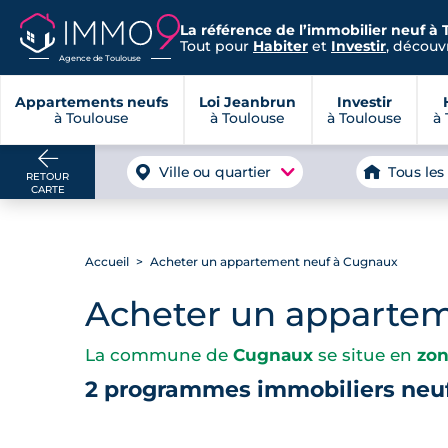
La référence de l’immobilier neuf à 
Tout pour
Habiter
et
Investir
, découvr
Agence de Toulouse
Appartements neufs
Loi Jeanbrun
Investir
à Toulouse
à Toulouse
à Toulouse
à 
Ville ou quartier
Tous les
RETOUR
CARTE
Accueil
Acheter un appartement neuf à Cugnaux
Acheter un apparte
La commune de
Cugnaux
se situe en
zon
2 programmes immobiliers neu