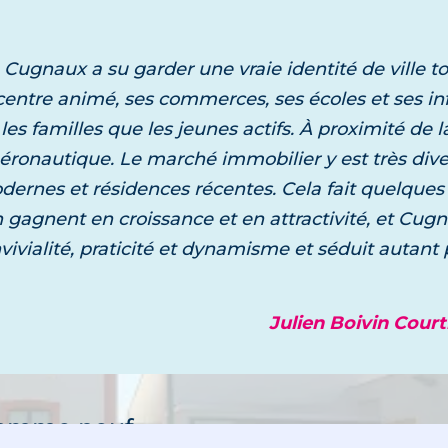
 Cugnaux a su garder une vraie identité de ville 
ilier neuf
entre animé, ses commerces, ses écoles et ses infr
oques
s familles que les jeunes actifs. À proximité de la 
découvre
éronautique. Le marché immobilier y est très diver
ramme neuf
modernes et résidences récentes. Cela fait quelque
 gagnent en croissance et en attractivité, et Cugn
alité, praticité et dynamisme et séduit autant 
Julien Boivin Cour
ilier neuf
ce-du-Touch
découvre
ramme neuf