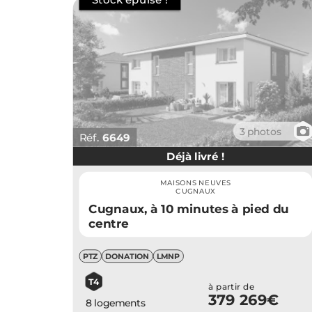
📷
3 photos
Réf.
6649
Déjà livré !
MAISONS NEUVES
CUGNAUX
Cugnaux, à 10 minutes à pied du
centre
PTZ
DONATION
LMNP
T4
à partir de
379 269€
8 logements