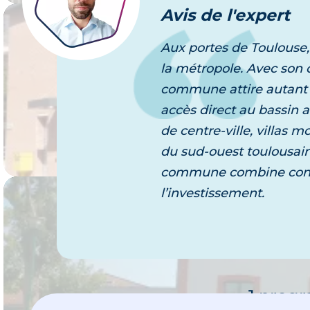
Avis
de l'expert
Aux portes de Toulouse,
Immob
la métropole. Avec son c
R
commune attire autant le
Je 
accès direct au bassin a
1 prog
de centre-ville, villas 
du sud-ouest toulousain
commune combine convivi
l’investissement.
Immob
Plaisan
Je 
1 prog