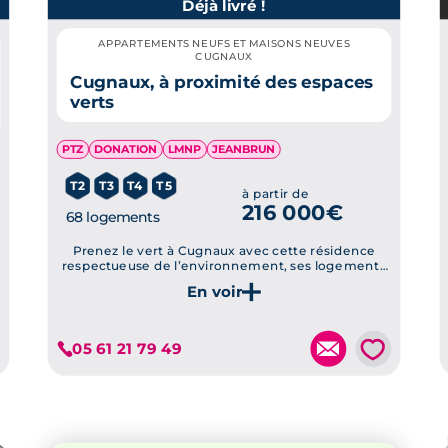
Déjà livré !
APPARTEMENTS NEUFS ET MAISONS NEUVES
CUGNAUX
Cugnaux, à proximité des espaces
verts
PTZ
DONATION
LMNP
JEANBRUN
T2
T3
T4
T5
à partir de
216 000€
68 logements
Prenez le vert à Cugnaux avec cette résidence
respectueuse de l’environnement, ses logements
labellisés RE2020 et ses jardins partagés
Je découvre ce programme
💗
05 61 21 79 49