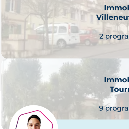
Immob
Villene
2 progr
Immob
Tour
Je 
9 progr