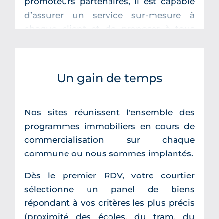
promoteurs partenaires, il est capable
d’assurer un service sur-mesure à
chaque client et de proposer à tous
moments plusieurs centaines de
programmes neufs disponibles à la
réservation à Toulouse, Bordeaux,
Un gain de temps
Nantes, Rennes et Montpellier.
Cette large gamme de maisons et
Nos sites réunissent l'ensemble des
d’appartements neufs permet de
programmes immobiliers en cours de
trouver le logement correspondant aux
commercialisation sur chaque
critères de recherche, ainsi qu’au
commune ou nous sommes implantés.
budget alloué à votre projet de vie, que
ce soit à Toulouse, Bordeaux, Nantes,
Dès le premier RDV, votre courtier
Rennes ou Montpellier.
sélectionne un panel de biens
répondant à vos critères les plus précis
Nos courtiers ont une connaissance
(proximité des écoles, du tram, du