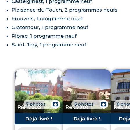
Castelginest, 1 programme neuf
Plaisance-du-Touch, 2 programmes neufs
Frouzins, 1 programme neuf
Gratentour, 1 programme neuf
Pibrac, 1 programme neuf
Saint-Jory, 1 programme neuf
7 photos
📷
5 photos
📷
6 pho
Réf.
7603
Réf.
7701
Réf.
7
Déjà livré !
Déjà livré !
Déjà 