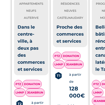
APPARTEMENTS
RÉSIDENCES
PROG
NEUFS
NEUVES
N
AUTERIVE
CASTELNAUDARY
MO
Dans le
Proche des
Bell
centre-
commerces
bâti
ville, à
et services
rén
deux pas
entr
des
can
PTZ
DONATION
commerces
laté
LMNP
JEANBRUN
et services
le T
à partir
T1
de
PTZ
DONATION
PTZ
D
128
LMNP
JEANBRUN
LMNP
000€
JEANB
à partir
T2