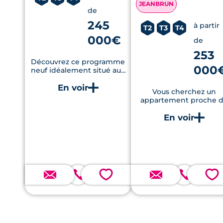
JEANBRUN
de
245
à partir
T2
T3
T4
000€
de
253
Découvrez ce programme
000
neuf idéalement situé aux
portes de Toulouse, dans
le quartier de Montaudran.
Vous cherchez un
Il promet à ses résidents
appartement proche 
un cadre de vie tranquille,
toutes les commodités
à proximité du centre
Cette résidence de
commercial de Saint-
standing au cœur du
Orens.
nouveau quartier
Guillaumet est faite po
vous.
💗
💗