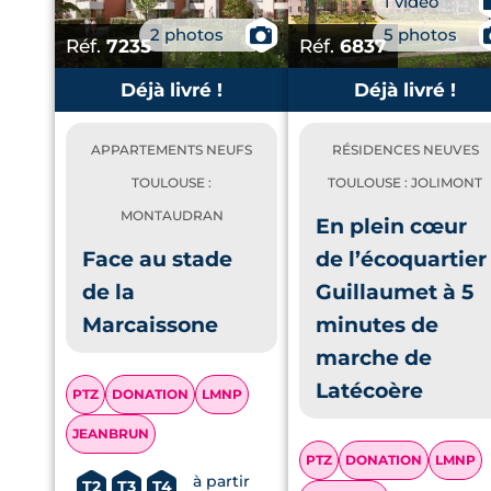
1 vidéo
2 photos
📷
5 photos
Réf.
7235
Réf.
6837
Déjà livré !
Déjà livré !
APPARTEMENTS NEUFS
RÉSIDENCES NEUVES
TOULOUSE :
TOULOUSE : JOLIMONT
MONTAUDRAN
En plein cœur
Face au stade
de l’écoquartier
de la
Guillaumet à 5
Marcaissone
minutes de
marche de
Latécoère
PTZ
DONATION
LMNP
JEANBRUN
PTZ
DONATION
LMNP
à partir
T2
T3
T4