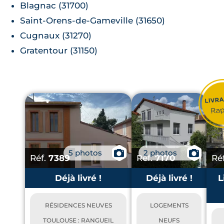
Blagnac (31700)
Saint-Orens-de-Gameville (31650)
Cugnaux (31270)
Gratentour (31150)
5 photos
📷
2 photos
📷
Réf.
7389
Réf.
7170
Ré
Déjà livré !
Déjà livré !
L
RÉSIDENCES NEUVES
LOGEMENTS
TOULOUSE : RANGUEIL
NEUFS