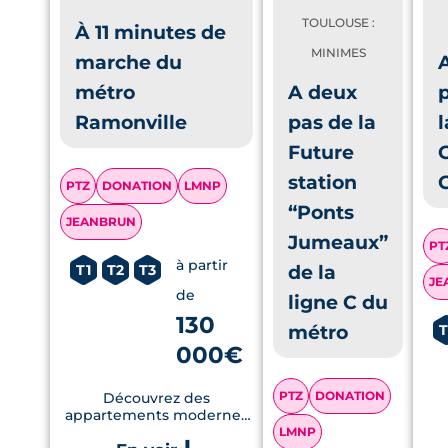
TOULOUSE :
À 11 minutes de
MINIMES
marche du
métro
A deux
p
Ramonville
pas de la
l
Future
station
PTZ
DONATION
LMNP
“Ponts
JEANBRUN
Jumeaux”
PT
à partir
de la
T1
T2
T3
JE
de
ligne C du
130
métro
T
000€
PTZ
DONATION
Découvrez des
appartements modernes
avec terrasses et jardins
LMNP