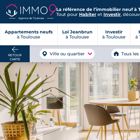
La référence de l’immobilier neuf à 
Tout pour
Habiter
et
Investir
, découvr
Agence de Toulouse
Appartements neufs
Loi Jeanbrun
Investir
à Toulouse
à Toulouse
à Toulouse
à 
Ville ou quartier
Tous les
RETOUR
CARTE