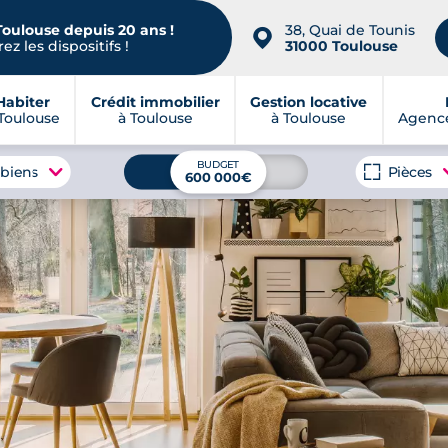
Toulouse depuis 20 ans !
38, Quai de Tounis
📍
ez les dispositifs !
31000 Toulouse
Habiter
Crédit immobilier
Gestion locative
Toulouse
à Toulouse
à Toulouse
Agence
BUDGET
 biens
Pièces
600 000€