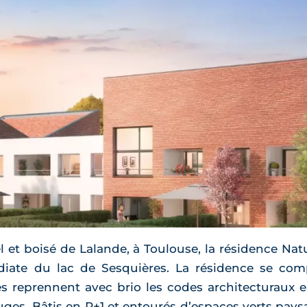
iel et boisé de Lalande, à Toulouse, la résidence N
diate du lac de Sesquières. La résidence se co
s reprennent avec brio les codes architecturaux
ges. Bâtis en R+1 et entourés d’espaces verts paysag