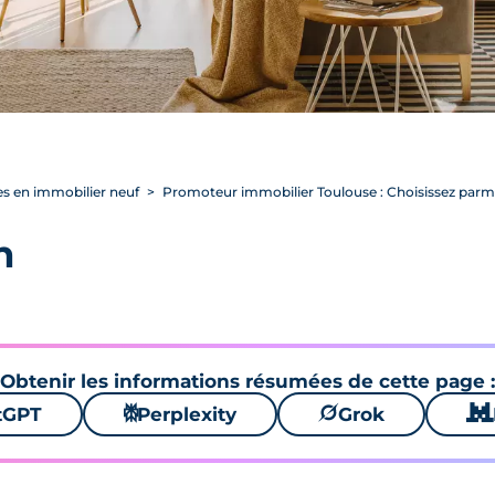
s en immobilier neuf
Promoteur immobilier Toulouse : Choisissez parmi
n
Obtenir les informations résumées de cette page :
tGPT
⚙
Perplexity
🪐
Grok
🐱