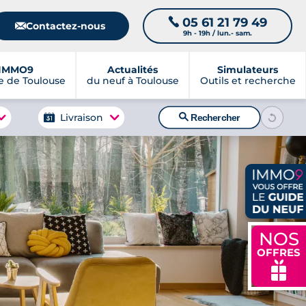
05 61 21 79 49
📞
📧
Contactez-nous
9h - 19h / lun.- sam.
IMMO9
Actualités
Simulateurs
 de Toulouse
du neuf à Toulouse
Outils et recherche
🔍
Livraison
Rechercher
NOS
OFFRES
🎁