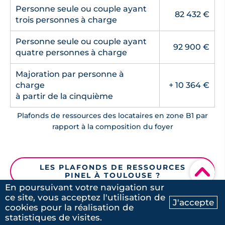
Personne seule ou couple ayant
82 432 €
trois personnes à charge
Personne seule ou couple ayant
92 900 €
quatre personnes à charge
Majoration par personne à
charge
+ 10 364 €
à partir de la cinquième
Plafonds de ressources des locataires en zone B1 par
rapport à la composition du foyer
LES PLAFONDS DE RESSOURCES
▾
PINEL À TOULOUSE ?
En poursuivant votre navigation sur
ce site, vous acceptez l'utilisation de
J'accepte
Comment louer en Pinel à
cookies pour la réalisation de
Contactez-nous
statistiques de visites.
Toulouse ?