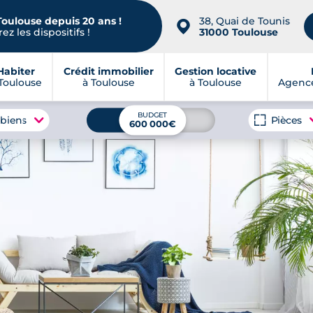
Toulouse depuis 20 ans !
38, Quai de Tounis
📍
ez les dispositifs !
31000 Toulouse
Habiter
Crédit immobilier
Gestion locative
Toulouse
à Toulouse
à Toulouse
Agence
BUDGET
 biens
Pièces
600 000€