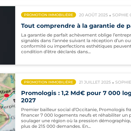
20 AOÛT 2025
SOPHIE 
PROMOTION IMMOBILIÈRE
Tout comprendre à la garantie de 
La garantie de parfait achèvement oblige l’entrep
signalés dans l’année suivant la réception d’un o
conformité ou imperfections esthétiques peuvent a
condition d’être déclarés dans...
21 JUILLET 2025
SOPHIE
PROMOTION IMMOBILIÈRE
Promologis : 1,2 Md€ pour 7 000 lo
2027
Premier bailleur social d’Occitanie, Promologis frap
financer 7 000 logements neufs et réhabiliter un pa
soulager une région où la pression démographique a
plus de 215 000 demandes. En...