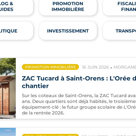
LOG &
PROMOTION
FISCALI
UIDES
IMMOBILIÈRE
FINA
ITIQUE
INVESTISSEMENT
TRANSP
16 JUIN 2026
MORGANE 
PROMOTION IMMOBILIÈRE
ZAC Tucard à Saint-Orens : L'Orée d
chantier
Sur les coteaux de Saint-Orens, la ZAC Tucard ava
ans. Deux quartiers sont déjà habités, le troisièm
équipement-clé : le futur groupe scolaire de L'Orée
de la rentrée 2026.