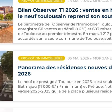
28 MAI 2026
MORGANE 
PROMOTION IMMOBILIÈRE
Bilan Observer T1 2026 : ventes en 
le neuf toulousain reprend son souf
Le baromètre de l'Observer de l'Immobilier Toulous
enregistre 611 ventes au détail (+6 %) et 683 mises
de Toulouse au premier trimestre. En mars, 1 217 
accordés sur la seule commune de Toulouse, soit +
05 MAI 2026
MORGANE 
PROMOTION IMMOBILIÈRE
Panorama des résidences neuves de
2026
Le neuf de prestige à Toulouse en 2026, c'est se
Betmajou (11 000 €/m² minimum) et Prélude. No
vague 2023-2025 qui a déjà placé plusieurs résid