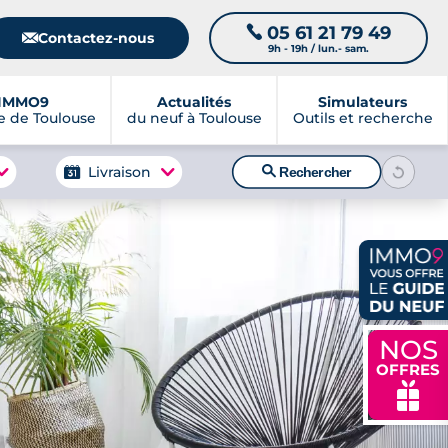
05 61 21 79 49
📞
📧
Contactez-nous
9h - 19h / lun.- sam.
IMMO9
Actualités
Simulateurs
 de Toulouse
du neuf à Toulouse
Outils et recherche
🔍
Livraison
Rechercher
NOS
OFFRES
🎁