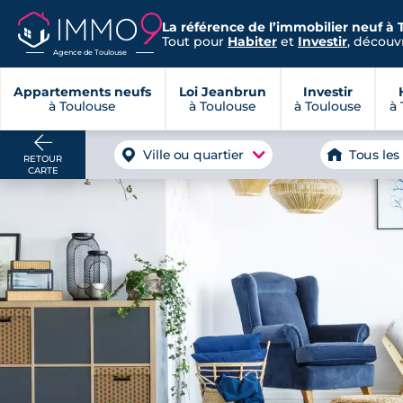
La référence de l’immobilier neuf à 
Tout pour
Habiter
et
Investir
, découvr
Agence de Toulouse
Appartements neufs
Loi Jeanbrun
Investir
à Toulouse
à Toulouse
à Toulouse
à 
Ville ou quartier
Tous les
RETOUR
CARTE