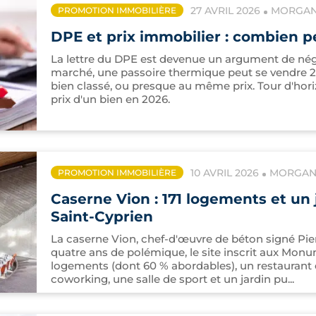
27 AVRIL 2026
MORGANE
PROMOTION IMMOBILIÈRE
DPE et prix immobilier : combien p
La lettre du DPE est devenue un argument de négoc
marché, une passoire thermique peut se vendre 
bien classé, ou presque au même prix. Tour d'hori
prix d'un bien en 2026.
10 AVRIL 2026
MORGANE
PROMOTION IMMOBILIÈRE
Caserne Vion : 171 logements et un 
Saint-Cyprien
La caserne Vion, chef-d'œuvre de béton signé Pie
quatre ans de polémique, le site inscrit aux Monu
logements (dont 60 % abordables), un restaurant 
coworking, une salle de sport et un jardin pu...