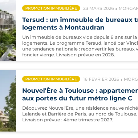
23 MARS 2026
MORGANE
PROMOTION IMMOBILIÈRE
Tersud : un immeuble de bureaux t
logements à Montaudran
Un immeuble de bureaux vide depuis 8 ans sur la
logements. Le programme Tersud, lancé par Vinci 
une tendance nationale : reconvertir les bureaux 
foncier vierge. Livraison prévue en 2028.
16 FÉVRIER 2026
MORGA
PROMOTION IMMOBILIÈRE
Nouvel'Ère à Toulouse : appartemen
aux portes du futur métro ligne C
Découvrez Nouvel'Ère, une résidence neuve niché
Lalande et Barrière de Paris, au nord de Toulous
Livraison prévue : 4ème trimestre 2027.