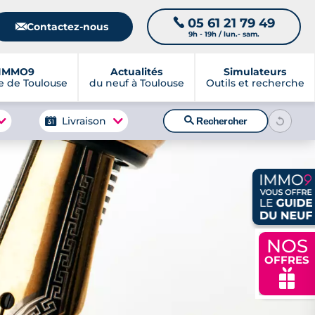
05 61 21 79 49
📞
📧
Contactez-nous
9h - 19h / lun.- sam.
IMMO9
Actualités
Simulateurs
 de Toulouse
du neuf à Toulouse
Outils et recherche
🔍
Livraison
Rechercher
NOS
OFFRES
🎁