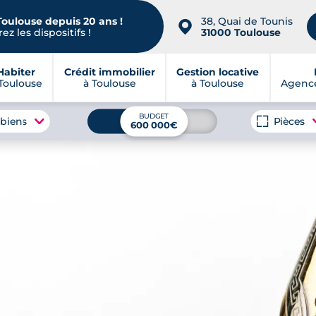
Toulouse depuis 20 ans !
38, Quai de Tounis
📍
ez les dispositifs !
31000 Toulouse
Habiter
Crédit immobilier
Gestion locative
Toulouse
à Toulouse
à Toulouse
Agence
BUDGET
 biens
Pièces
600 000€