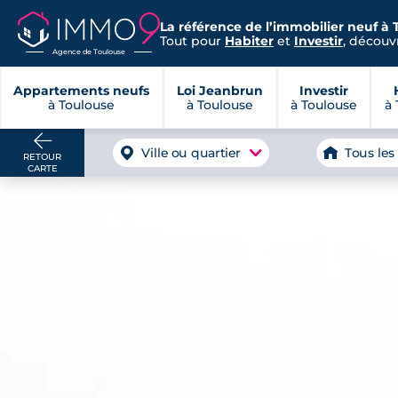
La référence de l’immobilier neuf à 
Tout pour
Habiter
et
Investir
, découvr
Agence de Toulouse
Appartements neufs
Loi Jeanbrun
Investir
à Toulouse
à Toulouse
à Toulouse
à 
Ville ou quartier
Tous les
RETOUR
CARTE