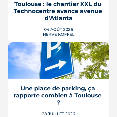
Toulouse : le chantier XXL du 
Technocentre avance avenue 
d’Atlanta
04 AOÛT 2026
HERVÉ KOFFEL
Avenue d'Atlanta, à la Roseraie, un
chantier de six hectares réorganise les
coulisses techniques de Toulouse
Métropole. Derrière les buttes de terre
visibles du périphérique se jouent un
déménagement de services, plusieurs
Une place de parking, ça 
chiffrages officiels et un bras de fer
rapporte combien à Toulouse 
environnemental.
?
LIRE L'ARTICLE
28 JUILLET 2026