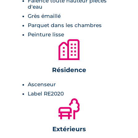
Faïence toute hauteur pièces
Un jardin commun paysager et un
d'eau
boulodrome invitent à la détente et à la
Grès émaillé
convivialité entre résidents.
Parquet dans les chambres
Peinture lisse
🏙
Résidence
Ascenseur
Label RE2020
🌲
Extérieurs