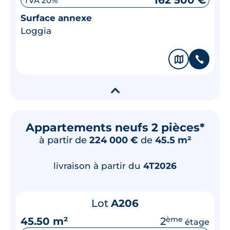
162 500 €
TVA 20%
Surface annexe
Loggia
🗞
📞
▾
Appartements neufs 2 pièces*
à partir de
224 000 €
de
45.5 m²
livraison à partir du
4T2026
Lot
A206
45.50 m²
2
ème
étage