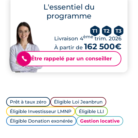
L'essentiel du
programme
T1
T2
T3
ème
Livraison 4
trim. 2026
162 500€
À partir de
Être rappelé par un conseiller
📞
Prêt à taux zéro
Éligible Loi Jeanbrun
Éligible Investisseur LMNP
Éligible LLI
Éligible Donation exonérée
Gestion locative