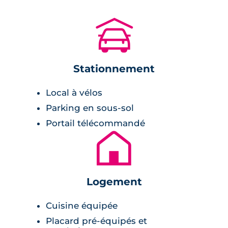
également des options de divertissement
avec le cinéma Utopia Borderouge à 14
🚗
minutes à pied.
Les déplacements sont facilités grâce à la
Stationnement
station de métro Trois Cocus, située à 11
minutes de marche, et l'arrêt de bus Ségla à
Local à vélos
seulement 5 minutes à pied, offrant une
Parking en sous-sol
connexion rapide au reste de la ville. La future
Portail télécommandé
station Toulouse-Lautrec, sur la prochaine
🏚
ligne C du métro, se trouvera à 15 minutes à
pied.
Description de la résidence
Logement
Cuisine équipée
Cette
résidence sénior à Borderouge
se
Placard pré-équipés et
distingue par son architecture moderne et