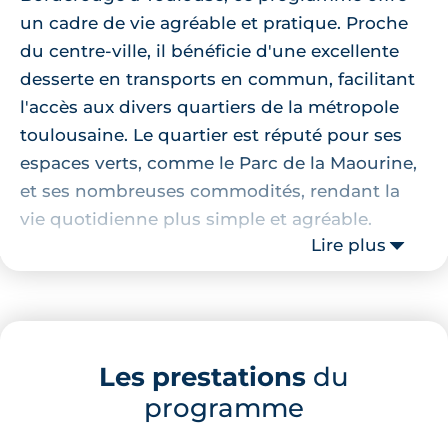
un cadre de vie agréable et pratique. Proche
du centre-ville, il bénéficie d'une excellente
desserte en transports en commun, facilitant
l'accès aux divers quartiers de la métropole
toulousaine. Le quartier est réputé pour ses
espaces verts, comme le Parc de la Maourine,
et ses nombreuses commodités, rendant la
vie quotidienne plus simple et agréable.
Lire plus
Localisation de la résidence
À proximité immédiate, vous trouverez le Parc
de la Maourine et autres jardins, idéal pour un
Les prestations
du
moment de détente ou une balade en nature.
programme
Pour vos courses, l'ALDI est accessible en 10
minutes à pied. Le quartier propose