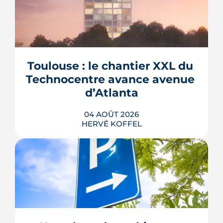
Toulouse : le chantier XXL du 
Technocentre avance avenue 
d’Atlanta
04 AOÛT 2026
HERVÉ KOFFEL
Avenue d'Atlanta, à la Roseraie, un
chantier de six hectares réorganise les
coulisses techniques de Toulouse
Métropole. Derrière les buttes de terre
visibles du périphérique se jouent un