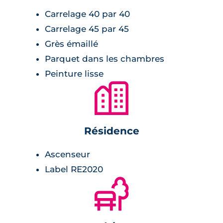
optimal. Le programme inclut également des
Carrelage 40 par 40
dispositifs de sécurité tels que digicode,
visiophone et serrures 3 points.
Carrelage 45 par 45
Grès émaillé
Parquet dans les chambres
Peinture lisse
🏙
Résidence
Ascenseur
Label RE2020
🌲