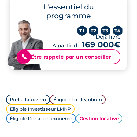
L'essentiel du
programme
T1
T2
T3
T4
Déjà livré
169 000€
À partir de
Être rappelé par un conseiller
📞
Prêt à taux zéro
Éligible Loi Jeanbrun
Éligible Investisseur LMNP
Éligible Donation exonérée
Gestion locative