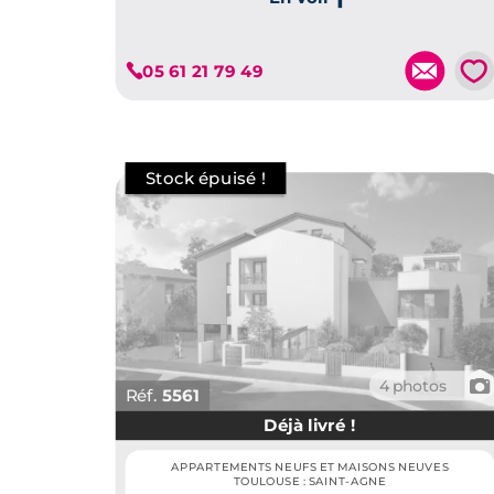
cœur d’un quartier recherché.
Je découvre ce programme
💗
05 61 21 79 49
📷
4 photos
Réf.
5561
Déjà livré !
APPARTEMENTS NEUFS ET MAISONS NEUVES
TOULOUSE : SAINT-AGNE