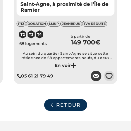
Saint-Agne, à proximité de l’Île de
Ramier
PTZ
DONATION
LMNP
JEANBRUN
TVA RÉDUITE
T2
T3
T4
à partir de
149 700€
68 logements
Au sein du quartier Saint-Agne se situe cette
résidence de 68 appartements neufs, du deux
pièces au cinq pièces proche des commerces et
services et à deux pas des transports en commun :
Je découvre ce programme
métro et bus.
💗
05 61 21 79 49
RETOUR