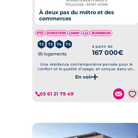
APPARTEMENTS NEUFS
TOULOUSE : SAINT-AGNE
À deux pas du métro et des
commerces
PTZ
DONATION
LMNP
LLI
JEANBRUN
T2
T3
T4
T5
à partir de
167 000€
95 logements
Une résidence contemporaine pensée pour le
confort et la qualité d’usage, et conçue dans une
démarche durable
Je découvre ce programme
💗
05 61 21 79 49