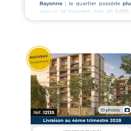
Bayonne
; le quartier possède
pl
ceux-ci se trouvent près de 3.60
majeure partie d’habitations coll
Avec ses 68 % de locataires, Saint
investissement locatif
, tout en la
acquisitions immobilières en
résid
📷
10 photos
Réf.
12135
Livraison au 4ème trimestre 2028