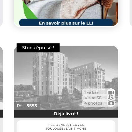
🎥
1 vidéo
📸
Visite 3D
📷
4 photos
Réf.
5553
Déjà livré !
RÉSIDENCES NEUVES
TOULOUSE : SAINT-AGNE