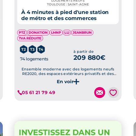
LOGEMENTS NEUFS
TOULOUSE : SAINT-AGNE
À 4 minutes à pied d'une station
de métro et des commerces
PTZ
DONATION
LMNP
LLI
JEANBRUN
TVA RÉDUITE
T2
T3
T4
à partir de
209 880€
74 logements
Ensemble moderne avec des logements neufs
RE2020, des espaces extérieurs privatifs et des
finitions soignées
Je découvre ce programme
💗
05 61 21 79 49