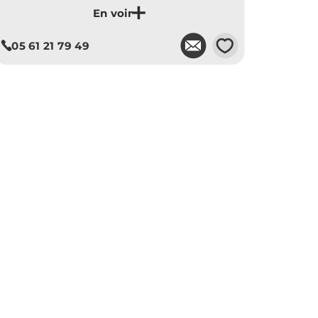
cette résidence idéalement située entre une
station de métro et l’île du Ramier
Je découvre ce programme
💗
05 61 21 79 49