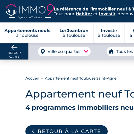
La référence de l’immobilier neuf à 
Tout pour
Habiter
et
Investir
, découvr
Agence de Toulouse
Appartements neufs
Loi Jeanbrun
Investir
à Toulouse
à Toulouse
à Toulouse
à 
Ville ou quartier
Tous les
RETOUR
CARTE
Accueil
Appartement neuf Toulouse Saint-Agne
Appartement neuf To
4 programmes immobiliers neuf
RETOUR À LA CARTE