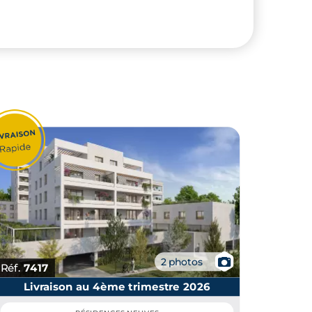
📷
2 photos
Réf.
7417
Livraison au 4ème trimestre 2026