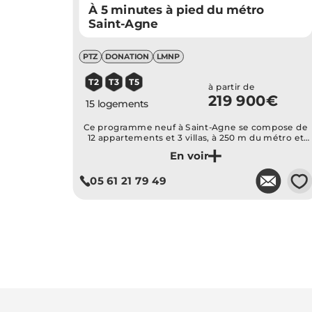
À 5 minutes à pied du métro
Saint-Agne
PTZ
DONATION
LMNP
T2
T3
T5
à partir de
219 900€
15 logements
Ce programme neuf à Saint-Agne se compose de
12 appartements et 3 villas, à 250 m du métro et
proche des commerces.
Je découvre ce programme
💗
05 61 21 79 49