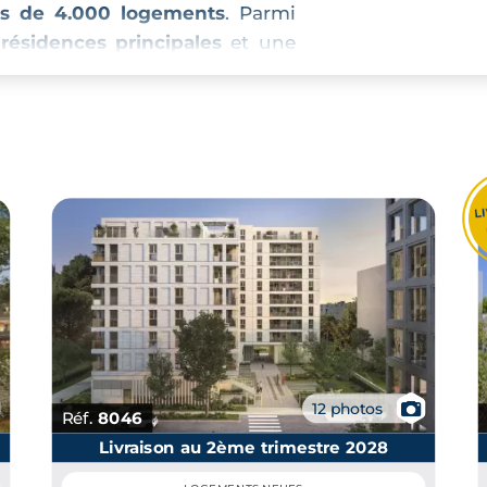
us de 4.000 logements
. Parmi
0
résidences principales
et une
ectives (83 % d’appartements).
-Agne se prête volontiers à l'
issant la place également aux
ences principales
.
📷
12 photos
Réf.
8046
Livraison au 2ème trimestre 2028