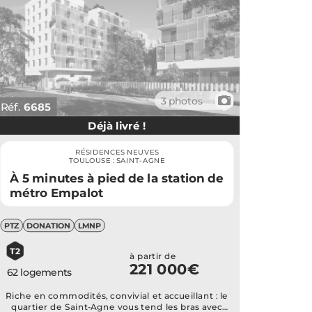
📷
3 photos
Réf.
6685
Déjà livré !
RÉSIDENCES NEUVES
TOULOUSE : SAINT-AGNE
À 5 minutes à pied de la station de
métro Empalot
PTZ
DONATION
LMNP
T2
à partir de
221 000€
62 logements
Riche en commodités, convivial et accueillant : le
quartier de Saint-Agne vous tend les bras avec