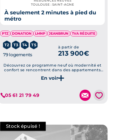
RÉSIDENCES NEUVES
TOULOUSE : SAINT-AGNE
À seulement 2 minutes à pied du
métro
PTZ
DONATION
LMNP
JEANBRUN
TVA RÉDUITE
T2
T3
T4
T5
à partir de
213 900€
79 logements
Découvrez ce programme neuf où modernité et
confort se rencontrent dans des appartements
connectés entourés d'espaces verts paysagers, le
tout à proximité immédiate des transports en
Je découvre ce programme
commun.
💗
05 61 21 79 49