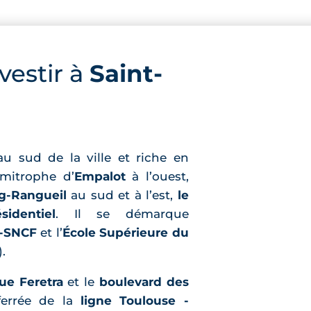
vestir à
Saint-
au sud de la ville et riche en
imitrophe d’
Empalot
à l’ouest,
g-Rangueil
au sud et à l’est,
le
identiel
. Il se démarque
e-SNCF
et l’
École Supérieure du
).
rue Feretra
et le
boulevard des
 ferrée de la
ligne Toulouse -