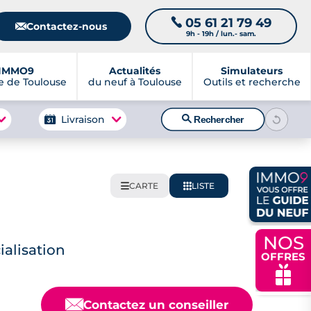
05 61 21 79 49
📞
📧
Contactez-nous
9h - 19h / lun.- sam.
IMMO9
Actualités
Simulateurs
 de Toulouse
du neuf à Toulouse
Outils et recherche
🔍
Livraison
Rechercher
CARTE
LISTE
🌍
📋
NOS
alisation
OFFRES
🎁
📧
Contactez un conseiller