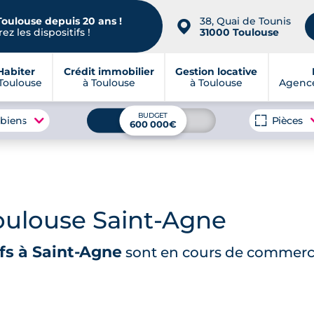
Toulouse depuis 20 ans !
38, Quai de Tounis
📍
ez les dispositifs !
31000 Toulouse
Habiter
Crédit immobilier
Gestion locative
Toulouse
à Toulouse
à Toulouse
Agence
BUDGET
 biens
Pièces
600 000€
ulouse Saint-Agne
s à Saint-Agne
sont en cours de commerci