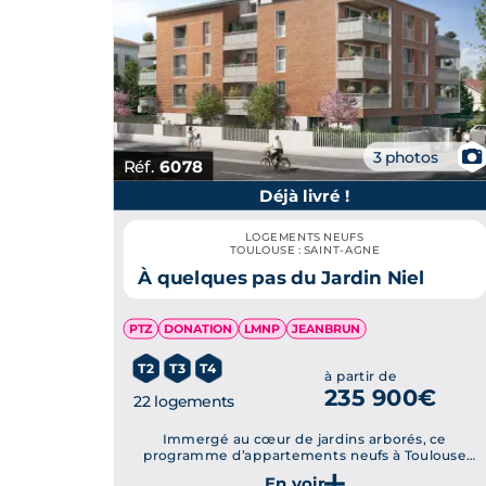
📷
3 photos
Réf.
6078
Déjà livré !
LOGEMENTS NEUFS
TOULOUSE : SAINT-AGNE
À quelques pas du Jardin Niel
PTZ
DONATION
LMNP
JEANBRUN
T2
T3
T4
à partir de
235 900€
22 logements
Immergé au cœur de jardins arborés, ce
programme d’appartements neufs à Toulouse
Saint-Agne offre un haut niveau de confort au