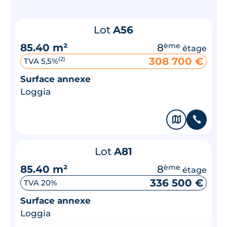
Lot
A56
85.40 m²
8
ème
étage
308 700 €
(2)
TVA 5,5%
Surface annexe
Loggia
🗞
📞
Lot
A81
85.40 m²
8
ème
étage
336 500 €
TVA 20%
Surface annexe
Loggia