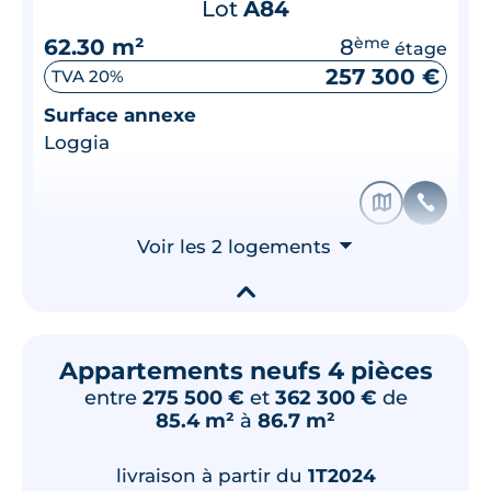
Lot
A84
62.30 m²
8
ème
étage
257 300 €
TVA 20%
Surface annexe
Loggia
🗞
📞
Voir les 2 logements
⮟
▾
Appartements neufs 4 pièces
entre
275 500 €
et
362 300 €
de
85.4 m²
à
86.7 m²
livraison à partir du
1T2024