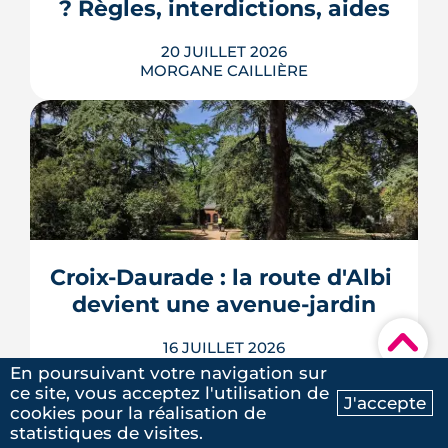
? Règles, interdictions, aides
LIRE L'ARTICLE
20 JUILLET 2026
MORGANE CAILLIÈRE
En 2026, un logement doit être classé
au moins F au DPE pour être loué en
métropole, et la barre montera à E en
2028. Le nouveau mode de calcul
reclasse des centaines de milliers de
biens, pendant qu'un projet de loi voté
Croix-Daurade : la route d'Albi 
au Sénat pourrait assouplir les règles.
Calendrier, sanctions, obliga...
devient une avenue-jardin
LIRE L'ARTICLE
▾
16 JUILLET 2026
MORGANE CAILLIÈRE
En poursuivant votre navigation sur
ce site, vous acceptez l'utilisation de
J'accepte
cookies pour la réalisation de
Ma recherche
Contactez-nous
statistiques de visites.