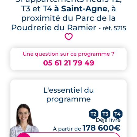
T3 et T4
à Saint-Agne
, à
proximité du Parc de la
Poudrerie du Ramier
- réf. 5215
💗
Une question sur ce programme ?
05 61 21 79 49
L'essentiel du
programme
T2
T3
T4
Déjà livré
178 600€
À partir de