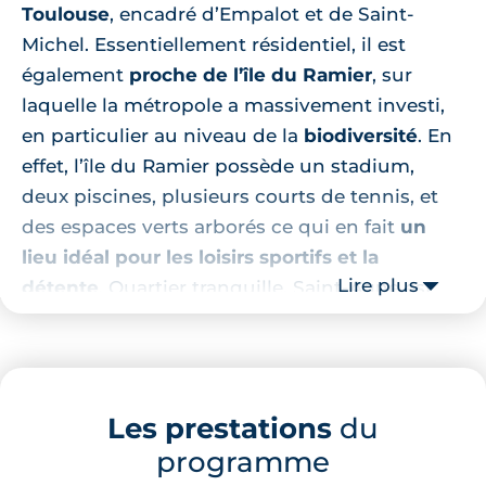
Toulouse
, encadré d’Empalot et de Saint-
Michel. Essentiellement résidentiel, il est
également
proche de l’île du Ramier
, sur
laquelle la métropole a massivement investi,
en particulier au niveau de la
biodiversité
. En
effet, l’île du Ramier possède un stadium,
deux piscines, plusieurs courts de tennis, et
des espaces verts arborés ce qui en fait
un
lieu idéal pour les loisirs sportifs et la
Lire plus
détente
. Quartier tranquille, Saint-Agne est
désormais
un secteur prisé des jeunes actifs
et des familles
. Bénéficiant d’une rénovation
et d’une revalorisation depuis quelques
années, il dispose de
tous les commerces et
Les prestations
du
services de proximité
utiles à la vie
programme
quotidienne.