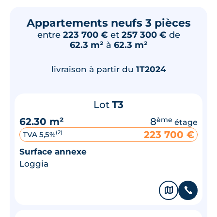
Appartements neufs 3 pièces
entre
223 700 €
et
257 300 €
de
62.3 m²
à
62.3 m²
livraison à partir du
1T2024
Lot
T3
62.30 m²
8
ème
étage
223 700 €
(2)
TVA 5,5%
Surface annexe
Loggia
🗞
📞