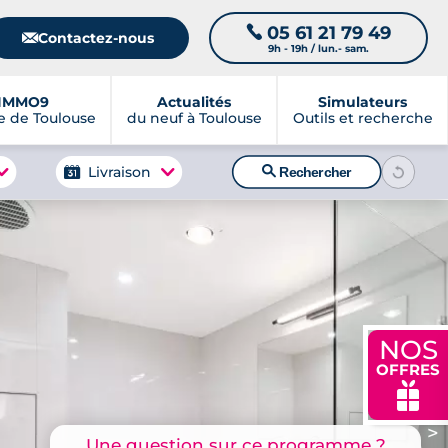
05 61 21 79 49
📞
📧
Contactez-nous
9h - 19h / lun.- sam.
IMMO9
Actualités
Simulateurs
 de Toulouse
du neuf à Toulouse
Outils et recherche
🔍
Livraison
Rechercher
NOS
OFFRES
🎁
>
Une question sur ce programme ?