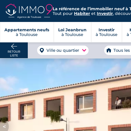
La référence de l’immobilier neuf à 
Tout pour
Habiter
et
Investir
, découvr
Agence de Toulouse
Appartements neufs
Loi Jeanbrun
Investir
à Toulouse
à Toulouse
à Toulouse
à 
Ville ou quartier
Tous les
RETOUR
LISTE
<