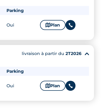
Parking
Oui
🗞
Plan
📞
livraison à partir du
2T2026
▾
Parking
Oui
🗞
Plan
📞