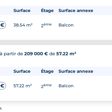
Surface
Étage
Surface annexe
ème
 €
38.54 m²
Balcon
2
à partir de
209 000 €
de
57.22 m²
Surface
Étage
Surface annexe
ème
 €
57.22 m²
Balcon
2
s.