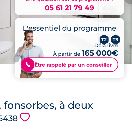
05 61 21 79 49
L'essentiel du programme
T2
T3
Déjà livré
165 000€
À partir de
Être rappelé par un conseiller
📞
, fonsorbes, à deux
💗
 5438