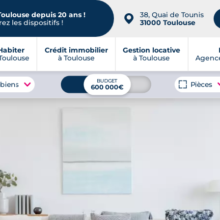
Toulouse depuis 20 ans !
38, Quai de Tounis
📍
ez les dispositifs !
31000 Toulouse
Habiter
Crédit immobilier
Gestion locative
Toulouse
à Toulouse
à Toulouse
Agence
BUDGET
 biens
Pièces
600 000€