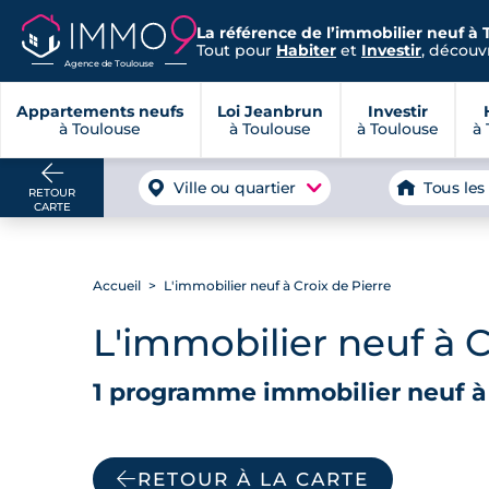
La référence de l’immobilier neuf à 
Tout pour
Habiter
et
Investir
, découvr
Agence de Toulouse
Appartements neufs
Loi Jeanbrun
Investir
à Toulouse
à Toulouse
à Toulouse
à 
Ville ou quartier
Tous les
RETOUR
CARTE
Accueil
L'immobilier neuf à Croix de Pierre
L'immobilier neuf à C
1 programme immobilier neuf à 
RETOUR À LA CARTE