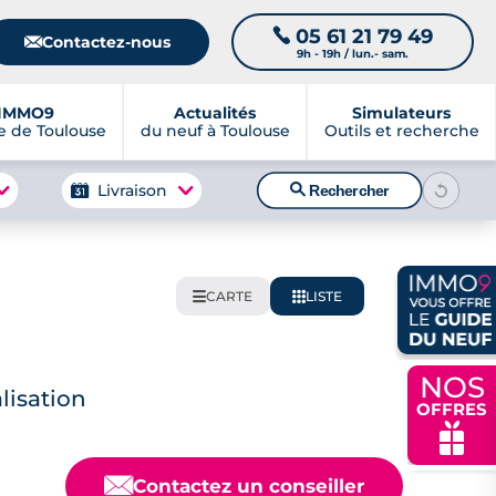
05 61 21 79 49
📞
📧
Contactez-nous
9h - 19h / lun.- sam.
IMMO9
Actualités
Simulateurs
 de Toulouse
du neuf à Toulouse
Outils et recherche
🔍
Livraison
Rechercher
CARTE
LISTE
🌍
📋
NOS
lisation
OFFRES
🎁
📧
Contactez un conseiller