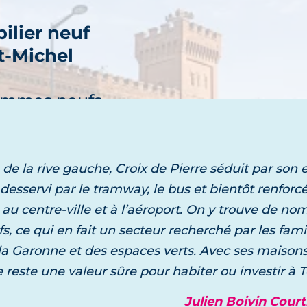
ilier neuf
t-Michel
découvre
ammes neufs
 la rive gauche, Croix de Pierre séduit par son es
desservi par le tramway, le bus et bientôt renforcé
ilier neuf
au centre-ville et à l’aéroport. On y trouve de n
urguette
, ce qui en fait un secteur recherché par les famil
découvre
 la Garonne et des espaces verts. Avec ses maisons
ammes neufs
e reste une valeur sûre pour habiter ou investir à 
Julien Boivin Cour