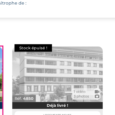
mitrophe de :
rd-ouest,
é d'être hyperconnecté avec le
 limitrophes de par la présence
vité qui porte haut le niveau
🎥
1 vidéo
t fait du quartier un territoire
📷
3 photos
Réf.
4850
grammes immobiliers neufs à
Déjà livré !