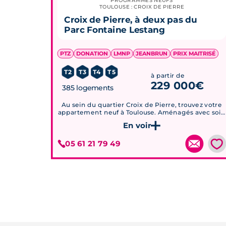
PROGRAMMES NEUFS
TOULOUSE : CROIX DE PIERRE
Croix de Pierre, à deux pas du
Parc Fontaine Lestang
PTZ
DONATION
LMNP
JEANBRUN
PRIX MAITRISÉ
T2
T3
T4
T5
à partir de
229 000€
385 logements
Au sein du quartier Croix de Pierre, trouvez votre
appartement neuf à Toulouse. Aménagés avec soin
et disposant de beaux espaces de vie ces
logements assurent un confort actuel et sont
Je découvre ce programme
propices à un quotidien...
💗
05 61 21 79 49