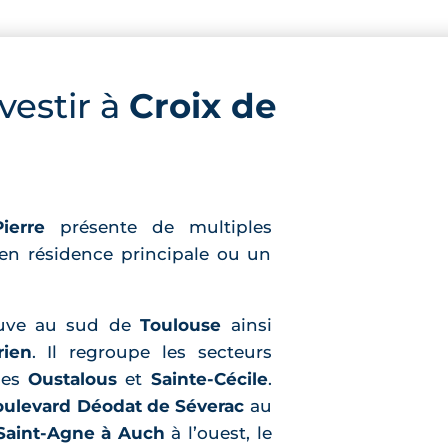
vestir à
Croix de
ierre
présente de multiples
 en résidence principale ou un
rouve au sud de
Toulouse
ainsi
rien
. Il regroupe les secteurs
 les
Oustalous
et
Sainte-Cécile
.
oulevard Déodat de Séverac
au
 Saint-Agne à Auch
à l’ouest, le