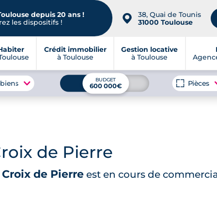
Toulouse depuis 20 ans !
38, Quai de Tounis
📍
ez les dispositifs !
31000 Toulouse
Habiter
Crédit immobilier
Gestion locative
Toulouse
à Toulouse
à Toulouse
Agence
BUDGET
 biens
Pièces
600 000€
roix de Pierre
Croix de Pierre
est en cours de commercia