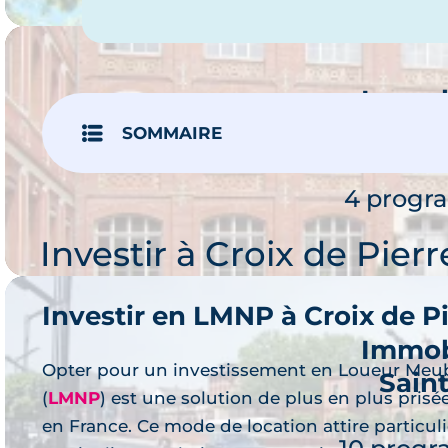
Immob
Sai
SOMMAIRE
Je 
4 progr
Investir à Croix de Pierr
Investir en LMNP à Croix de P
Immob
Opter pour un investissement en Loueur Meub
Sain
(
LMNP
) est une solution de plus en plus prisée
Je 
en France. Ce mode de location attire particul