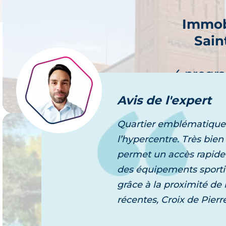
Immob
Sain
Je 
4 progr
Avis
de l'expert
Quartier emblématique de
l’hypercentre. Très bien 
Immob
permet un accès rapide 
Lafo
des équipements sportifs
Je 
grâce à la proximité de
4 progr
récentes, Croix de Pierr