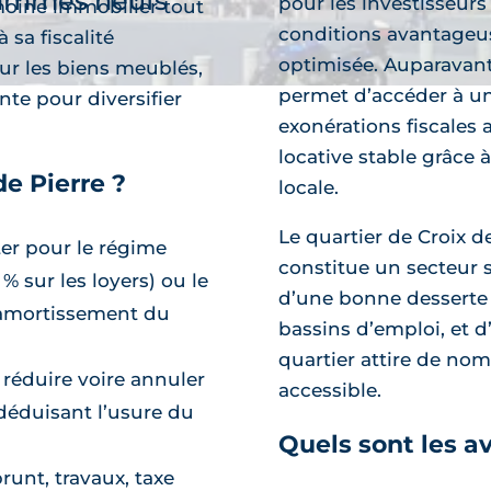
rammes neufs
pour les investisseur
imoine immobilier tout
conditions avantageuse
 sa fiscalité
optimisée. Auparavant 
ur les biens meublés,
permet d’accéder à un 
te pour diversifier
exonérations fiscales a
locative stable grâce
e Pierre ?
locale.
découvre
Le quartier de Croix d
ter pour le régime
constitue un secteur s
% sur les loyers) ou le
d’une bonne desserte 
 amortissement du
bassins d’emploi, et d
quartier attire de no
réduire voire annuler
accessible.
 déduisant l’usure du
Quels sont les a
runt, travaux, taxe