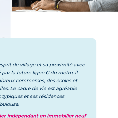
Laissez vous guider,
un expert vous accompagne dans
votre projet
prit de village et sa proximité avec
 par la future ligne C du métro, il
ombreux commerces, des écoles et
les. Le cadre de vie est agréable
 typiques et ses résidences
Toulouse.
tier indépendant en immobilier neuf