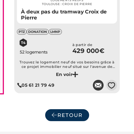
LOGEMENTS NEUFS
TOULOUSE : CROIX DE PIERRE
À deux pas du tramway Croix de
Pierre
PTZ
DONATION
LMNP
T4
à partir de
429 000€
52 logements
Trouvez le logement neuf de vos besoins grâce à
ce projet immobilier neuf situé sur l'avenue de
Muret à Toulouse. 52 appartements neufs de 1 à 4
pièces sont proposés. Tous disposent d'excellentes
Je découvre ce programme
prestations qui sauront vous promettre un cadre
💗
05 61 21 79 49
de vie confortable et optimal...
RETOUR