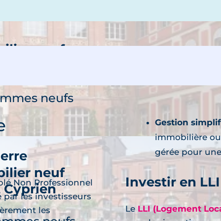
ilier neuf
nt-Agne
découvre
ammes neufs
e
Gestion simplif
immobilière ou
gérée pour une 
ierre
ilier neuf
Investir en LLI
lé Non Professionnel
t Cyprien
 par les investisseurs
découvre
Le
LLI (Logement Loca
ièrement les