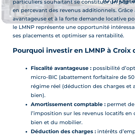
10 prog
particuliers souhaitant se constituer un patr
en percevant des revenus additionnels. Grâce à
avantageuse et à la forte demande locative po
le LMNP représente une opportunité intéressan
ses placements et optimiser sa rentabilité.
Pourquoi investir en LMNP à Croix d
Je 
Fiscalité avantageuse :
possibilité d’op
micro-BIC (abattement forfaitaire de 50 
régime réel (déduction des charges et
bien).
Amortissement comptable :
permet de 
l’imposition sur les revenus locatifs en
bien et du mobilier.
Déduction des charges :
intérêts d’emp