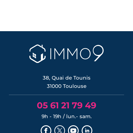
Programmes neufs Aussonne (1)
Programmes neufs Les Sept Deniers (2)
Programmes neufs Fonsorbes (1)
Programmes neufs Croix de Pierre (1)
Programmes neufs Gagnac-sur-Garonne
Programmes neufs Les Pradettes (1)
(1)
Programmes neufs Labège (1)
Programmes neufs Lespinasse (1)
Programmes neufs Mondonville (1)
Programmes neufs Montrabé (1)
Programmes neufs Pechbonnieu (1)
Programmes neufs Pechbusque (1)
38, Quai de Tounis
Programmes neufs Pin-Balma (1)
31000 Toulouse
Programmes neufs Pinsaguel (1)
Programmes neufs Plaisance-du-Touch
05 61 21 79 49
(1)
Programmes neufs Roques (1)
9h - 19h / lun.- sam.
Programmes neufs Rouffiac-Tolosan (1)
Programmes neufs Saint-Loup-Cammas