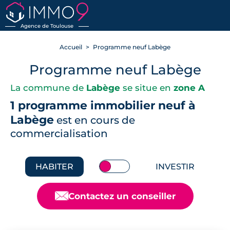
RETOUR
Agence de Toulouse
Accueil
Programme neuf Labège
Programme neuf Labège
La commune de
Labège
se situe en
zone A
1 programme immobilier neuf à
Labège
est en cours de
commercialisation
HABITER
INVESTIR
📧
Contactez un conseiller