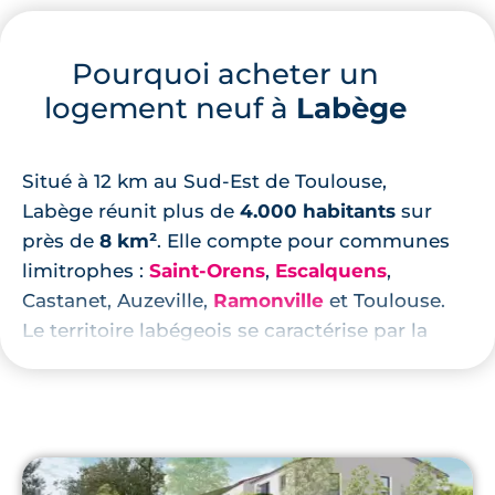
Pourquoi acheter un
logement neuf à
Labège
Situé à 12 km au Sud-Est de Toulouse,
Labège réunit plus de
4.000 habitants
sur
près de
8 km²
. Elle compte pour communes
limitrophes :
Saint-Orens
,
Escalquens
,
Castanet, Auzeville,
Ramonville
et Toulouse.
Le territoire labégeois se caractérise par la
présence de
deux pôles économiques
:
Enova et l’IoT Valley.
La commune de Labège profite par ailleurs
du marché
immobilier neuf de Toulouse