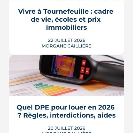
dus pendant la construction, à chaque
appel de fonds. Avec des taux autour
Vivre à Tournefeuille : cadre 
de 3,2 % en 2026, la note grimpe vite.
de vie, écoles et prix 
Voici les leviers concrets pour r...
immobiliers
LIRE L'ARTICLE
22 JUILLET 2026
MORGANE CAILLIÈRE
Écoles, base de loisirs, transports,
projets urbains et prix au m2 : le guide
complet pour s'installer à Tournefeuille,
3e ville de Haute-Garonne.
Quel DPE pour louer en 2026 
? Règles, interdictions, aides
LIRE L'ARTICLE
20 JUILLET 2026