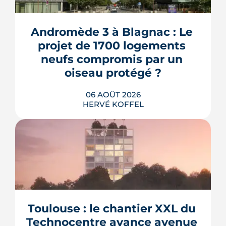
Andromède 3 à Blagnac : Le 
projet de 1700 logements 
neufs compromis par un 
oiseau protégé ?
06 AOÛT 2026
HERVÉ KOFFEL
La troisième et dernière phase de
l'écoquartier Andromède doit livrer
près de 1 700 logements à partir de
2028. La présence d'un passereau
Toulouse : le chantier XXL du 
protégé, la cisticole des joncs, contraint
fortement le plan d'aménagement et
Technocentre avance avenue 