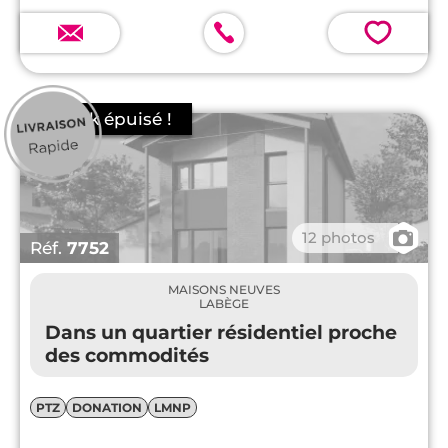
également un très bon profil.
💗
📷
12 photos
Réf.
7752
MAISONS NEUVES
LABÈGE
Dans un quartier résidentiel proche
des commodités
PTZ
DONATION
LMNP