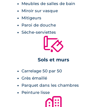
Meubles de salles de bain
ses prestations de qualité : label RE2020,
Miroir sur vasque
garantissant des logements à la pointe des
normes énergétiques, pompes à chaleur pour
Mitigeurs
un confort optimal, volets roulants
Paroi de douche
électriques, thermostat d'ambiance, parquet
Sèche-serviettes
stratifié dans les chambres... Les espaces verts
🔨
paysagers et la résidence clôturée assurent un
cadre de vie sécurisé et agréable.
Sols et murs
Carrelage 50 par 50
Grès émaillé
Parquet dans les chambres
Peinture lisse
🏙