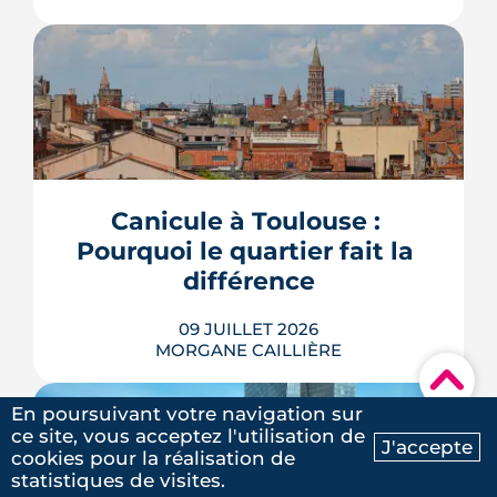
Avec le vote du Sénat du 8 juillet, un
logement classé F ou G pourra rester
en location sous conditions de travaux.
Que faut-il en retenir quand on
possède une passoire thermique ? État
Canicule à Toulouse : 
des lieux des règles, des échéances et
Pourquoi le quartier fait la 
des marges de manœuvre.
différence
LIRE L'ARTICLE
09 JUILLET 2026
MORGANE CAILLIÈRE
▾
En poursuivant votre navigation sur
ce site, vous acceptez l'utilisation de
J'accepte
cookies pour la réalisation de
À l'échelle de Toulouse, la température
Ma recherche
Contactez-nous
statistiques de visites.
nocturne peut varier de plusieurs