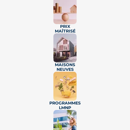
démarche durable
💗
PRIX
MAÎTRISÉ
MAISONS
NEUVES
📷
11 photos
Réf.
12126
Livraison au 4ème trimestre 2028
PROGRAMMES
APPARTEMENTS NEUFS ET MAISONS NEUVES
LMNP
TOULOUSE : LARDENNE
Quartier résidentiel toulousain,
proche des commerces