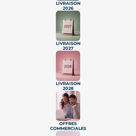
LIVRAISON
2026
📷
10 photos
Réf.
12135
LIVRAISON
2027
Livraison au 4ème trimestre 2028
APPARTEMENTS NEUFS
TOULOUSE : SAINT-AGNE
À deux pas du métro et des
commerces
LIVRAISON
2028
PTZ
DONATION
LMNP
LLI
JEANBRUN
à partir de
T2
T3
T4
T5
167 000€
OFFRES
Une résidence contemporaine pensée pour le
COMMERCIALES
confort et la qualité d’usage, et conçue dans une