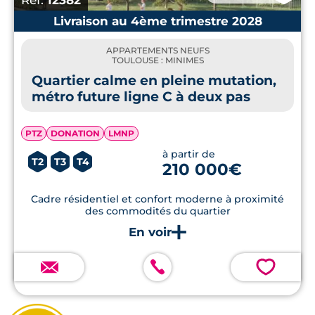
Réf.
12382
Livraison au 4ème trimestre 2028
APPARTEMENTS NEUFS
TOULOUSE : MINIMES
Quartier calme en pleine mutation,
métro future ligne C à deux pas
PTZ
DONATION
LMNP
à partir de
T2
T3
T4
210 000€
Cadre résidentiel et confort moderne à proximité
des commodités du quartier
💗