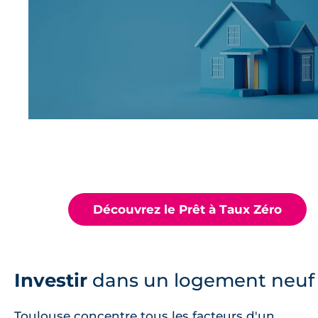
Devenez propriétaire de votre résidence princi
!
Jusqu'à 50%
de votre acquisition
sans intérêt
Découvrez le Prêt à Taux Zéro
Investir
dans un logement neuf
Toulouse concentre tous les facteurs d'un