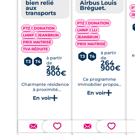
bien relié
Airbus Louis
aux
Bréguet.
P
transports
J
PTZ
DONATION
PTZ
DONATION
LMNP
LLI
LMNP
JEANBRUN
JEANBRUN
PRIX MAITRISÉ
PRIX MAITRISÉ
TVA RÉDUITE
à partir
e
T3
T4
à partir
de
264
T3
T4
de
284
900€
s
900€
Ce programme
Charmante résidence
immobilier propose
à proximité
55 appartements du
immédiate des
T3 au T5 lumineux et
commerces, des
se place à quelques
équipements sportifs
encablures des
et des lignes de
chaînes d'assemblage
transport
d'Airbus.
💗
💗