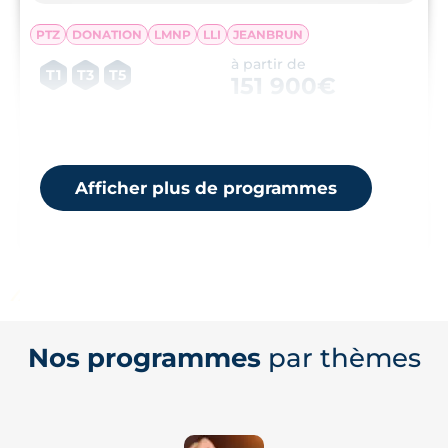
PTZ
DONATION
LMNP
LLI
JEANBRUN
à partir de
T1
T3
T5
151 900€
Découvrez ce programme neuf en coliving à
Rangueil, avec salle de sport et espaces de détente
Afficher plus de programmes
💗
Nos programmes
par thèmes
📷
9 photos
Réf.
12141