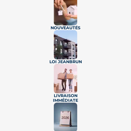
Livraison au 2ème trimestre 2028
APPARTEMENTS NEUFS
TOULOUSE : CÔTE PAVÉE
NOUVEAUTÉS
Quartier résidentiel prisé, proche
des commerces et transports
PTZ
DONATION
LMNP
JEANBRUN
à partir de
LOI JEANBRUN
T3
T4
T5
372 400€
Une réalisation de standing, conjuguant élégance et
tradition
LIVRAISON
IMMÉDIATE
💗