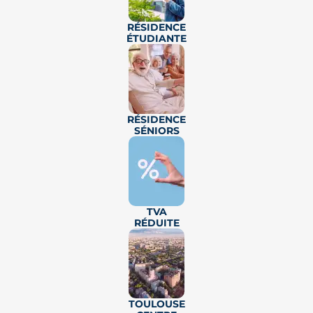
PTZ
DONATION
LMNP
JEANBRUN
RÉSIDENCE
ÉTUDIANTE
à partir de
T2
T3
T4
209 000€
Des appartements et maisons dernier cri à quelques
minutes du centre de Toulouse
RÉSIDENCE
SÉNIORS
💗
TVA
RÉDUITE
📷
15 photos
Réf.
12376
TOULOUSE