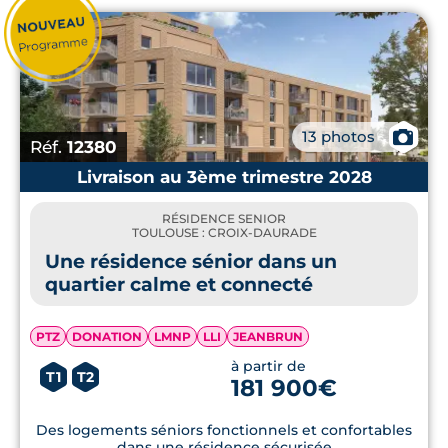
📷
13 photos
Réf.
12380
Livraison au 3ème trimestre 2028
RÉSIDENCE SENIOR
TOULOUSE : CROIX-DAURADE
Une résidence sénior dans un
quartier calme et connecté
PTZ
DONATION
LMNP
LLI
JEANBRUN
à partir de
T1
T2
181 900€
Des logements séniors fonctionnels et confortables
dans une résidence sécurisée