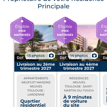
Principale
📷
📷
13 photos
14 photos
Réf.
8042
Réf.
7809
R
Livraison au 2ème
Livraison au 4ème
trimestre 2027
trimestre 2027
APPARTEMENTS
RÉSIDENCES
NEUFS ET MAISONS
NEUVES
NEUVES
TOULOUSE : SAINT-
TOULOUSE :
MARTIN-DU-TOUCH
LARDENNE
À 9 minutes
Quartier
de voiture
résidentiel
du site