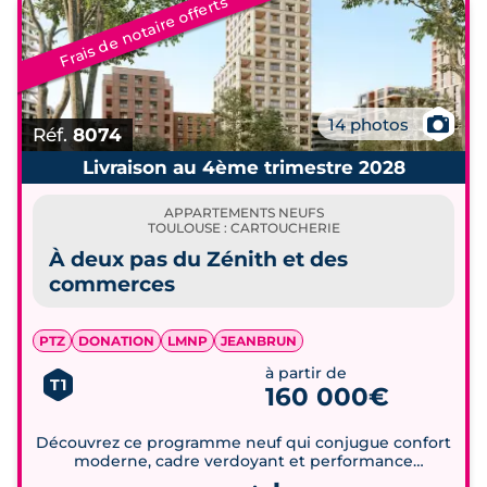
Frais de notaire offerts
📷
14 photos
Réf.
8074
Livraison au 4ème trimestre 2028
APPARTEMENTS NEUFS
TOULOUSE : CARTOUCHERIE
À deux pas du Zénith et des
commerces
PTZ
DONATION
LMNP
JEANBRUN
à partir de
T1
160 000€
Découvrez ce programme neuf qui conjugue confort
moderne, cadre verdoyant et performance
énergétique