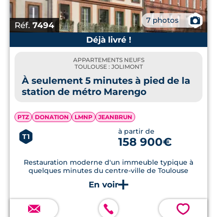
📷
7 photos
Réf.
7494
Déjà livré !
APPARTEMENTS NEUFS
TOULOUSE : JOLIMONT
À seulement 5 minutes à pied de la
station de métro Marengo
PTZ
DONATION
LMNP
JEANBRUN
à partir de
T1
158 900€
Restauration moderne d'un immeuble typique à
quelques minutes du centre-ville de Toulouse
💗