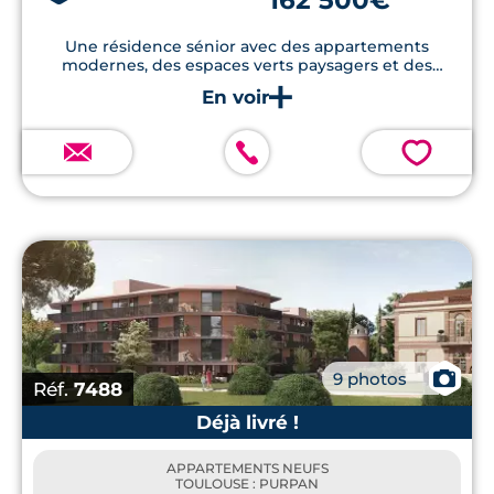
Une résidence sénior avec des appartements
modernes, des espaces verts paysagers et des
prestations de qualité, à quelques minutes du centre
de Toulouse.
💗
📷
9 photos
Réf.
7488
Déjà livré !
APPARTEMENTS NEUFS
TOULOUSE : PURPAN