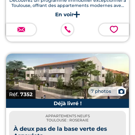
Découvrez un programme immobilier exceptionnel à
Toulouse, offrant des appartements modernes avec
terrasses en bois, jardins privatifs et respectant les
normes RE2020.
💗
📷
7 photos
Réf.
7352
Déjà livré !
APPARTEMENTS NEUFS
TOULOUSE : ROSERAIE
À deux pas de la base verte des