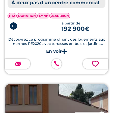
À deux pas d'un centre commercial
PTZ
DONATION
LMNP
JEANBRUN
à partir de
T1
192 900€
Découvrez ce programme offrant des logements aux
normes RE2020 avec terrasses en bois et jardins
privatifs, à proximité du centre-ville et des
commodités.
💗