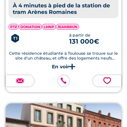
À 4 minutes à pied de la station de
tram Arènes Romaines
PTZ
DONATION
LMNP
JEANBRUN
à partir de
T1
131 000€
Cette résidence étudiante à Toulouse se trouve sur le
site d'un château, et offre des logements neufs
modernes, à proximité des commodités et des
transports en commun.
💗