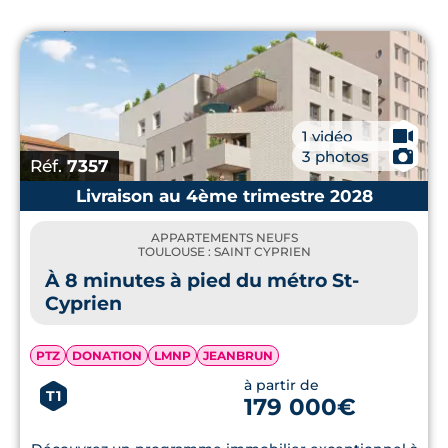
🎥
1 vidéo
📷
3 photos
Réf.
7357
Livraison au 4ème trimestre 2028
APPARTEMENTS NEUFS
TOULOUSE : SAINT CYPRIEN
À 8 minutes à pied du métro St-
Cyprien
PTZ
DONATION
LMNP
JEANBRUN
à partir de
T1
179 000€