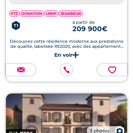
PTZ
DONATION
LMNP
JEANBRUN
à partir de
T1
209 900€
Découvrez cette résidence moderne aux prestations
de qualité, labelisée RE2020, avec des appartements
dotés de terrasses en bois et de parkings en sous-sol.
💗
📷
3 photos