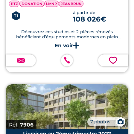
PTZ
DONATION
LMNP
JEANBRUN
à partir de
T1
108 026€
Découvrez ces studios et 2-pîèces rénovés
bénéficiant d’équipements modernes en plein
centre-ville de Toulouse.
💗
📷
7 photos
Réf.
7906
Livraison au 2ème trimestre 2027