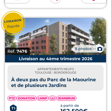
📷
8 photos
Réf.
7476
Livraison au 4ème trimestre 2026
APPARTEMENTS NEUFS
TOULOUSE : BORDEROUGE
À deux pas du Parc de la Maourine
et de plusieurs Jardins
PTZ
DONATION
LMNP
LLI
JEANBRUN
à partir de
T1
162 500€