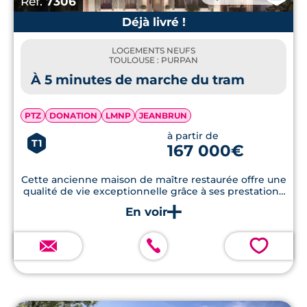
Réf.
7306
Déjà livré !
LOGEMENTS NEUFS
TOULOUSE : PURPAN
À 5 minutes de marche du tram
PTZ
DONATION
LMNP
JEANBRUN
à partir de
T1
167 000€
Cette ancienne maison de maître restaurée offre une
qualité de vie exceptionnelle grâce à ses prestations
haut de gamme, son emplacement stratégique et
ses espaces verts paysagers.
💗