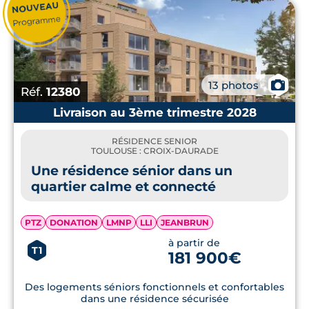
📷
13 photos
Réf.
12380
Livraison au 3ème trimestre 2028
RÉSIDENCE SENIOR
TOULOUSE : CROIX-DAURADE
Une résidence sénior dans un
quartier calme et connecté
PTZ
DONATION
LMNP
LLI
JEANBRUN
à partir de
T1
181 900€
Des logements séniors fonctionnels et confortables
dans une résidence sécurisée