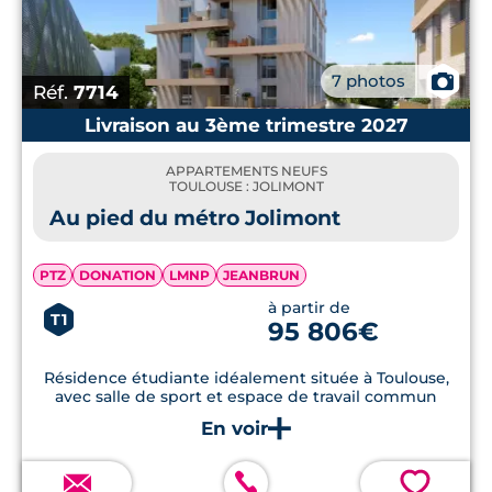
📷
7 photos
Réf.
7714
Livraison au 3ème trimestre 2027
APPARTEMENTS NEUFS
TOULOUSE : JOLIMONT
Au pied du métro Jolimont
PTZ
DONATION
LMNP
JEANBRUN
à partir de
T1
95 806€
Résidence étudiante idéalement située à Toulouse,
avec salle de sport et espace de travail commun
💗