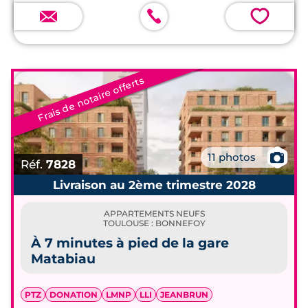
💗
Frais de notaire offerts
📷
11 photos
Réf.
7828
Livraison au 2ème trimestre 2028
APPARTEMENTS NEUFS
TOULOUSE : BONNEFOY
À 7 minutes à pied de la gare
Matabiau
PTZ
DONATION
LMNP
LLI
JEANBRUN