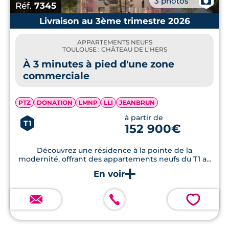
📷
3 photos
Réf.
7345
Livraison au 3ème trimestre 2026
APPARTEMENTS NEUFS
TOULOUSE : CHÂTEAU DE L'HERS
À 3 minutes à pied d'une zone
commerciale
PTZ
DONATION
LMNP
LLI
JEANBRUN
à partir de
T1
152 900€
Découvrez une résidence à la pointe de la
modernité, offrant des appartements neufs du T1 au
T5, dotés de prestations haut de gamme, incluant
balcon, terrasse et parking en sous-sol, le tout dans
un cadre verdoyant exceptionnel.
💗