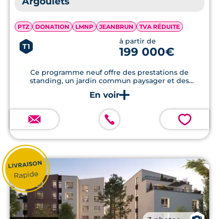
Argoulets
PTZ
DONATION
LMNP
JEANBRUN
TVA RÉDUITE
à partir de
T1
199 000€
Ce programme neuf offre des prestations de
standing, un jardin commun paysager et des
appartements dotés de terrasses ou jardins privatifs,
le tout dans un emplacement privilégié.
💗