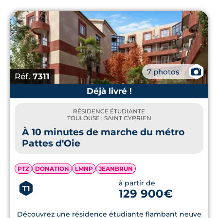
📷
7 photos
Réf.
7311
Déjà livré !
RÉSIDENCE ÉTUDIANTE
TOULOUSE : SAINT CYPRIEN
À 10 minutes de marche du métro
Pattes d'Oie
PTZ
DONATION
LMNP
JEANBRUN
à partir de
T1
129 900€
Découvrez une résidence étudiante flambant neuve