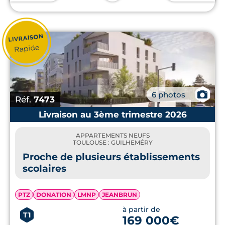
📷
6 photos
Réf.
7473
Livraison au 3ème trimestre 2026
APPARTEMENTS NEUFS
TOULOUSE : GUILHEMÉRY
Proche de plusieurs établissements
scolaires
PTZ
DONATION
LMNP
JEANBRUN
à partir de
T1
169 000€