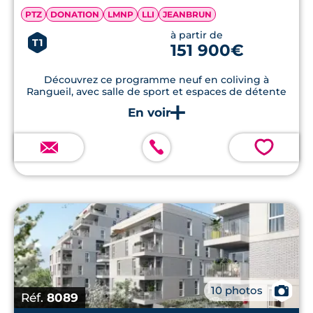
PTZ
DONATION
LMNP
LLI
JEANBRUN
à partir de
T1
151 900€
Découvrez ce programme neuf en coliving à
Rangueil, avec salle de sport et espaces de détente
💗
📷
10 photos
Réf.
8089