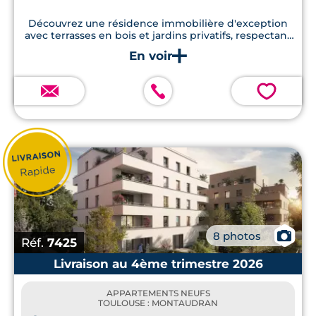
Découvrez une résidence immobilière d'exception
avec terrasses en bois et jardins privatifs, respectant
les normes RE2020, et située à une courte distance à
pied d'une école.
💗
📷
8 photos
Réf.
7425
Livraison au 4ème trimestre 2026
APPARTEMENTS NEUFS
TOULOUSE : MONTAUDRAN