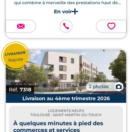
qui combine à merveille des prestations haut de
gamme, un espace vert commun soigneusement
aménagé, ainsi qu'une salle de sport, le tout situé à
quelques pas du métro.
💗
📷
2 photos
Réf.
7318
Livraison au 4ème trimestre 2026
LOGEMENTS NEUFS
TOULOUSE : SAINT-MARTIN-DU-TOUCH
À quelques minutes à pied des
commerces et services