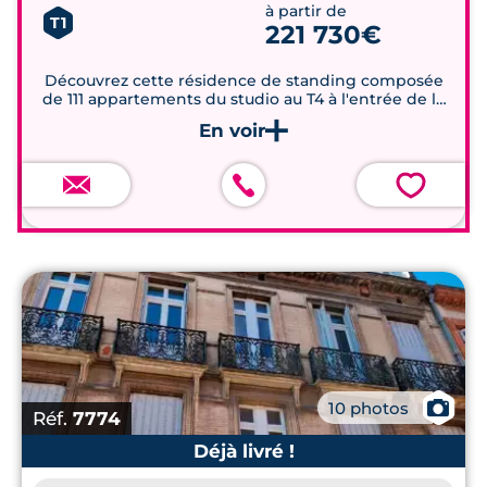
à partir de
T1
221 730€
Découvrez cette résidence de standing composée
de 111 appartements du studio au T4 à l'entrée de la
nouvelle avenue de Lyon.
💗
📷
10 photos
Réf.
7774
Déjà livré !