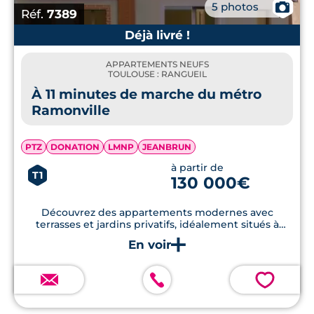
📷
5 photos
Réf.
7389
Déjà livré !
APPARTEMENTS NEUFS
TOULOUSE : RANGUEIL
À 11 minutes de marche du métro
Ramonville
PTZ
DONATION
LMNP
JEANBRUN
à partir de
T1
130 000€
Découvrez des appartements modernes avec
terrasses et jardins privatifs, idéalement situés à
proximité de l’Université Paul Sabatier et du métro
de Ramonville, et bâtis dans le respect des normes
énergétiques RE2020.
💗