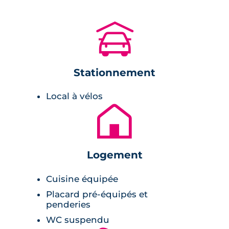
Les étudiants et jeunes actifs apprécieront la
proximité de nombreux établissements
🚗
d’enseignement supérieur, tandis que les
familles profiteront de la diversité des
commerces, marchés, boulangeries et
Stationnement
espaces verts alentour. Les amateurs de
culture pourront se rendre aisément aux
Local à vélos
🏚
différents cinémas (Pathé, Cosmograph...), à la
place Saint-Aubin ou encore flâner dans les
boutiques du centre-ville.
Logement
Localisation de la résidence
Cuisine équipée
La résidence bénéficie d’une adresse
Placard pré-équipés et
privilégiée, entre les Ramblas toulousaines et
penderies
la place Saint-Aubin, à quelques minutes des
WC suspendu