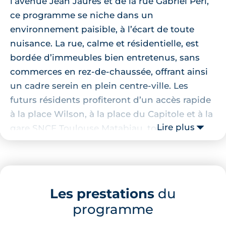
l’avenue Jean Jaurès et de la rue Gabriel Péri,
ce programme se niche dans un
environnement paisible, à l’écart de toute
nuisance. La rue, calme et résidentielle, est
bordée d’immeubles bien entretenus, sans
commerces en rez-de-chaussée, offrant ainsi
un cadre serein en plein centre-ville. Les
futurs résidents profiteront d’un accès rapide
à la place Wilson, à la place du Capitole et à la
Lire plus
gare SNCF Toulouse Matabiau, tous
accessibles en moins de 10 minutes à pied.
Véritable carrefour de vie, le quartier séduit
par son dynamisme et sa facilité d’accès : la
Les prestations
du
station de métro Jean Jaurès, située à 5
programme
minutes à pied, permet de rejoindre
rapidement l’ensemble de l’agglomération.