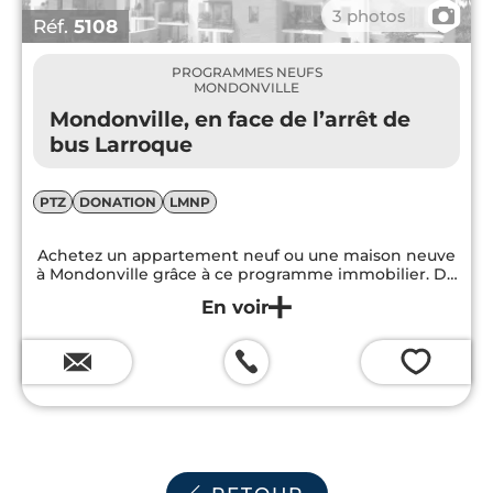
📷
3 photos
Réf.
5108
PROGRAMMES NEUFS
MONDONVILLE
Mondonville, en face de l’arrêt de
bus Larroque
PTZ
DONATION
LMNP
Achetez un appartement neuf ou une maison neuve
à Mondonville grâce à ce programme immobilier. Du
T2 au T4, tous ces logements assurent un confort de
vie idéal à leurs habitants...
💗