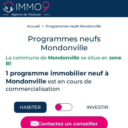
RETOUR
Agence de Toulouse
Accueil
Programmes neufs Mondonville
Programmes neufs
Mondonville
La commune de
Mondonville
se situe en
zone
B1
1 programme immobilier neuf à
Mondonville
est en cours de
commercialisation
HABITER
INVESTIR
📧
Contactez un conseiller