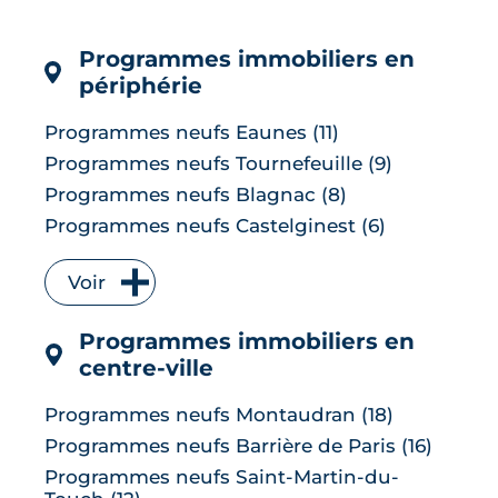
les banques ayant anticipé la décision,
mais une ...
Programmes immobiliers en
LIRE L'ARTICLE
périphérie
Programmes neufs Eaunes (11)
Programmes neufs Tournefeuille (9)
Programmes neufs Blagnac (8)
Programmes neufs Castelginest (6)
Programmes neufs L'Union (6)
Voir
Programmes neufs Quint-Fonsegrives (6)
Programmes neufs Bruguières (5)
Programmes immobiliers en
Programmes neufs Saint-Orens-de-
centre-ville
Gameville (5)
Programmes neufs Auzeville-Tolosane (4)
Programmes neufs Montaudran (18)
Programmes neufs Muret (4)
Programmes neufs Barrière de Paris (16)
Programmes neufs Ramonville-Saint-
Programmes neufs Saint-Martin-du-
Agne (4)