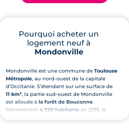
Pourquoi acheter un
logement neuf à
Mondonville
Mondonville est une commune de
Toulouse
Métropole
, au nord-ouest de la capitale
d’Occitanie. S’étendant sur une surface de
11 km²
, la partie sud-ouest de Mondonville
est allouée à
la forêt de Bouconne
.
Dénombrant
4.720 habitants
en 2019, le
revenu fiscal médian des Mondonvillois
s’estime à 34.445 €. Les principaux