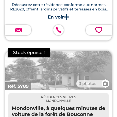
Découvrez cette résidence conforme aux normes
sont installés à Mondonville, attestant ainsi
RE2020, offrant jardins privatifs et terrasses en bois,
de
son attractivité et de son dynamisme
situé à moins de 20 minutes des commodités
essentielles.
immobilier
. Si vous désirez investir en loi
Pinel à Toulouse
ou en périphérie,
💗
Mondonville est donc un excellent choix.
📷
3 photos
Réf.
5789
RÉSIDENCES NEUVES
MONDONVILLE
Mondonville, à quelques minutes de
voiture de la forêt de Bouconne