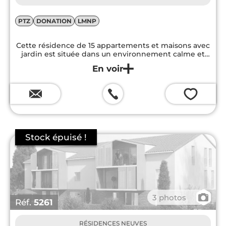
PTZ
DONATION
LMNP
Cette résidence de 15 appartements et maisons avec
jardin est située dans un environnement calme et
verdoyant qui invite à la sérénité.
💗
📷
3 photos
Réf.
5261
RÉSIDENCES NEUVES