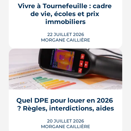
appel de fonds. Avec des taux autour
Vivre à Tournefeuille : cadre 
de 3,2 % en 2026, la note grimpe vite.
de vie, écoles et prix 
Voici les leviers concrets pour r...
immobiliers
LIRE L'ARTICLE
22 JUILLET 2026
MORGANE CAILLIÈRE
Écoles, base de loisirs, transports,
projets urbains et prix au m2 : le guide
complet pour s'installer à Tournefeuille,
3e ville de Haute-Garonne.
Quel DPE pour louer en 2026 
? Règles, interdictions, aides
LIRE L'ARTICLE
20 JUILLET 2026
MORGANE CAILLIÈRE