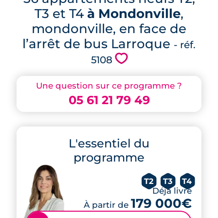
T3 et T4
à Mondonville
,
mondonville, en face de
l’arrêt de bus Larroque
- réf.
💗
5108
Une question sur ce programme ?
05 61 21 79 49
L'essentiel du
programme
T2
T3
T4
Déjà livré
179 000€
À partir de