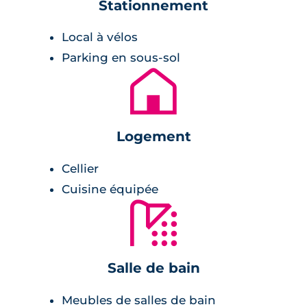
Stationnement
R+1. Les lignes architecturales sont à la fois
contemporaines et traditionnelles. Les façades
Local à vélos
sont, en outre, couvertes d'un enduit blanc et
Parking en sous-sol
gris et les toitures sont faites avec des tuiles
🏚
rouges. Des cheminements piétons
desservent tous les immeubles et des espaces
de verdure sont aussi présents.
Logement
L'ensemble de ces logements sont pensés
Cellier
pour assurer un confort de vie idéal et actuel.
Cuisine équipée
Les pièces de vie telles que la cuisine ou
🚿
encore la salle de bains sont entièrement
meublées et équipées. Aussi, l'isolation est
parfaitement travaillée et est conforme aux
Salle de bain
besoins actuels. Les pièces de vie sont
lumineuses et s'ouvrent, par ailleurs, sur des
Meubles de salles de bain
espaces extérieurs tels que terrasse, loggia ou