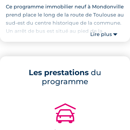
Ce programme immobilier neuf à Mondonville
prend place le long de la route de Toulouse au
sud-est du centre historique de la commune.
Un arrêt de bus est situé au pied de la
Lire plus
résidence et il permet de rejoindre les réseaux
de transports en commun de l'agglomération.
Aussi, le centre historique de Mondonville
avec son centre commerçant se trouve à
Les prestations
du
seulement 2 minutes.
programme
Description de la résidence
Cette résidence se compose de 47
🚗
appartements neufs de 2 à 4 pièces et 9 villas
neuves de 3 à 4 pièces. Tous sont répartis au
sein de quatre petits immeubles construits en