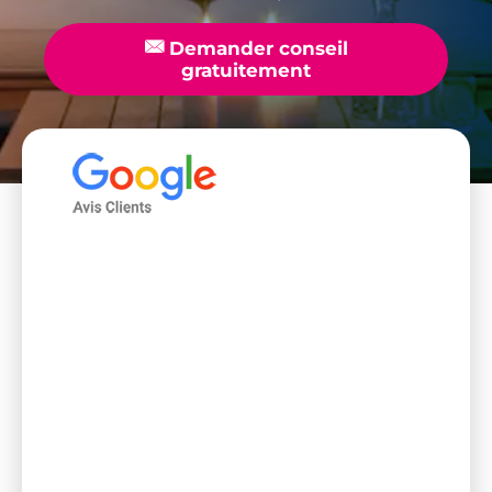
📧
Demander conseil
gratuitement