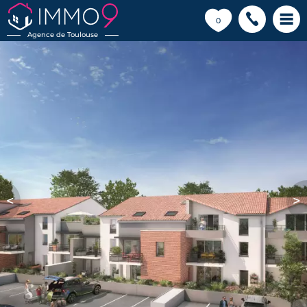
💗
0
Agence de Toulouse
<
>