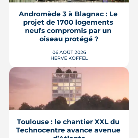
Andromède 3 à Blagnac : Le 
projet de 1700 logements 
neufs compromis par un 
oiseau protégé ?
06 AOÛT 2026
HERVÉ KOFFEL
La troisième et dernière phase de
l'écoquartier Andromède doit livrer
près de 1 700 logements à partir de
2028. La présence d'un passereau
Toulouse : le chantier XXL du 
protégé, la cisticole des joncs, contraint
fortement le plan d'aménagement et
Technocentre avance avenue 
repousse un calendrier déjà tendu.