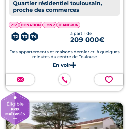
Quartier résidentiel toulousain,
proche des commerces
PTZ
DONATION
LMNP
JEANBRUN
à partir de
T2
T3
T4
209 000€
Des appartements et maisons dernier cri à quelques
minutes du centre de Toulouse
💗