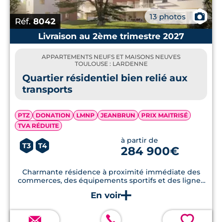
📷
13 photos
Réf.
8042
Livraison au 2ème trimestre 2027
APPARTEMENTS NEUFS ET MAISONS NEUVES
TOULOUSE : LARDENNE
Quartier résidentiel bien relié aux
transports
PTZ
DONATION
LMNP
JEANBRUN
PRIX MAITRISÉ
TVA RÉDUITE
à partir de
T3
T4
284 900€
Charmante résidence à proximité immédiate des
commerces, des équipements sportifs et des lignes
de transport
💗