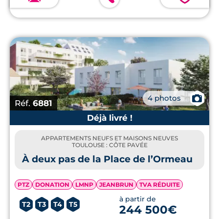
📷
4 photos
Réf.
6881
Déjà livré !
APPARTEMENTS NEUFS ET MAISONS NEUVES
TOULOUSE : CÔTE PAVÉE
À deux pas de la Place de l’Ormeau
PTZ
DONATION
LMNP
JEANBRUN
TVA RÉDUITE
à partir de
T2
T3
T4
T5
244 500€