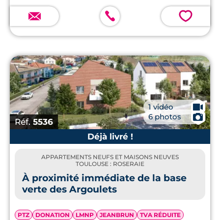
💗
🎥
1 vidéo
📷
6 photos
Réf.
5536
Déjà livré !
APPARTEMENTS NEUFS ET MAISONS NEUVES
TOULOUSE : ROSERAIE
À proximité immédiate de la base
verte des Argoulets
PTZ
DONATION
LMNP
JEANBRUN
TVA RÉDUITE