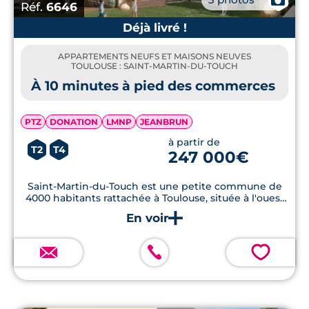
Réf.
6646
Déjà livré !
APPARTEMENTS NEUFS ET MAISONS NEUVES
TOULOUSE : SAINT-MARTIN-DU-TOUCH
À 10 minutes à pied des commerces
PTZ
DONATION
LMNP
JEANBRUN
à partir de
T2
T4
247 000€
Saint-Martin-du-Touch est une petite commune de
4000 habitants rattachée à Toulouse, située à l'ouest
de celle-ci. Elle doit son dynamisme notamment à sa
proximité avec l'aéroport de Toulouse-Blagnac.
💗