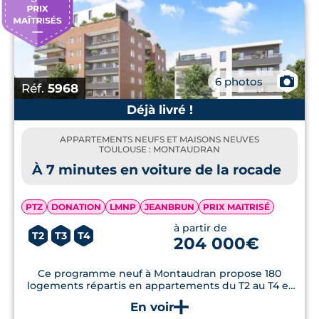
📷
6 photos
Réf.
5968
Déjà livré !
APPARTEMENTS NEUFS ET MAISONS NEUVES
TOULOUSE : MONTAUDRAN
À 7 minutes en voiture de la rocade
PTZ
DONATION
LMNP
JEANBRUN
PRIX MAITRISÉ
à partir de
T2
T3
T4
204 000€
Ce programme neuf à Montaudran propose 180
logements répartis en appartements du T2 au T4 et
maisons du T3 et T4, près du parc de la Marcaissonne