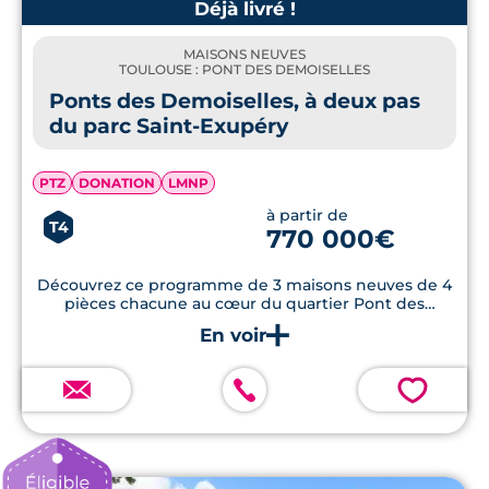
Déjà livré !
MAISONS NEUVES
TOULOUSE : PONT DES DEMOISELLES
Ponts des Demoiselles, à deux pas
du parc Saint-Exupéry
PTZ
DONATION
LMNP
à partir de
T4
770 000€
Découvrez ce programme de 3 maisons neuves de 4
pièces chacune au cœur du quartier Pont des
Demoiselles, à deux pas des commerces et des
transports.
💗