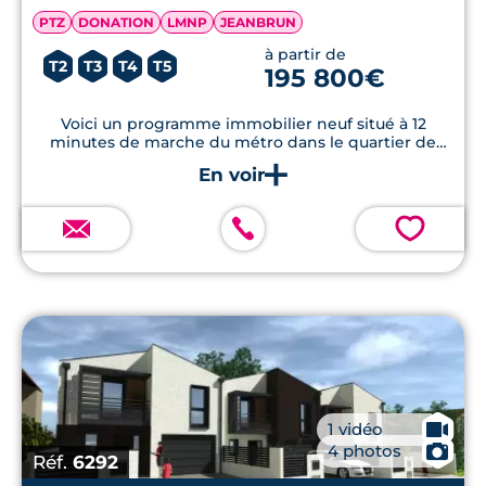
PTZ
DONATION
LMNP
JEANBRUN
à partir de
T2
T3
T4
T5
195 800€
Voici un programme immobilier neuf situé à 12
minutes de marche du métro dans le quartier de
Saint-Simon à Toulouse.
💗
🎥
1 vidéo
📷
4 photos
Réf.
6292