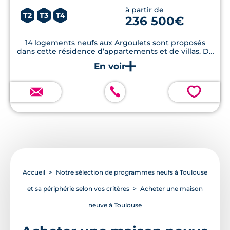
à partir de
T2
T3
T4
236 500€
14 logements neufs aux Argoulets sont proposés
dans cette résidence d’appartements et de villas. Du
T2 au T5 triplex, les logements sont accompagnés de
beaux extérieurs, à proximité du parc des Argoulets
et du métro.
💗
Accueil
Notre sélection de programmes neufs à Toulouse
et sa périphérie selon vos critères
Acheter une maison
neuve à Toulouse