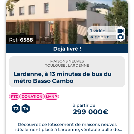
🎥
1 vidéo
📷
4 photos
Réf.
6588
Déjà livré !
MAISONS NEUVES
TOULOUSE : LARDENNE
Lardenne, à 13 minutes de bus du
métro Basso Cambo
PTZ
DONATION
LMNP
à partir de
T3
T4
299 000€
Découvrez ce lotissement de maisons neuves
idéalement placé à Lardenne, véritable bulle de