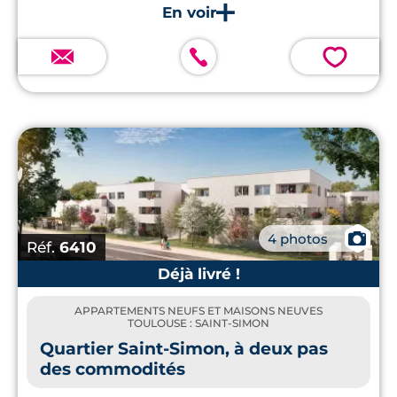
calme en pleine Ville rose
💗
📷
4 photos
Réf.
6410
Déjà livré !
APPARTEMENTS NEUFS ET MAISONS NEUVES
TOULOUSE : SAINT-SIMON
Quartier Saint-Simon, à deux pas
des commodités