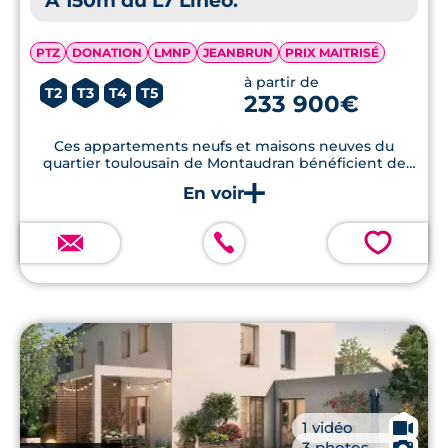
À 150m du L7 Linéo.
PTZ
DONATION
LMNP
JEANBRUN
PRIX MAITRISÉ
à partir de
T2
T3
T4
T5
233 900€
Ces appartements neufs et maisons neuves du
quartier toulousain de Montaudran bénéficient de
prestations particulièrement haut-de-gamme.
💗
🎥
1 vidéo
📷
3 photos