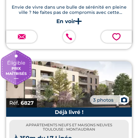
Envie de vivre dans une bulle de sérénité en pleine
ville ? Ne faites pas de compromis avec cette
résidence de standing, idéalement située à quelques
pas de la place de l’Ormeau
💗
📷
3 photos
Réf.
6827
Déjà livré !
APPARTEMENTS NEUFS ET MAISONS NEUVES
TOULOUSE : MONTAUDRAN