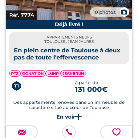
📷
10 photos
Réf.
7774
Déjà livré !
APPARTEMENTS NEUFS
TOULOUSE : JEAN JAURÈS
En plein centre de Toulouse à deux
pas de toute l'effervescence
PTZ
DONATION
LMNP
JEANBRUN
à partir de
T1
131 000€
Des appartements rénovés dans un immeuble de
caractère situé au cœur de Toulouse
💗