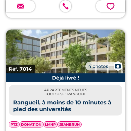
💗
📷
4 photos
Réf.
7014
Déjà livré !
APPARTEMENTS NEUFS
TOULOUSE : RANGUEIL
Rangueil, à moins de 10 minutes à
pied des universités
PTZ
DONATION
LMNP
JEANBRUN