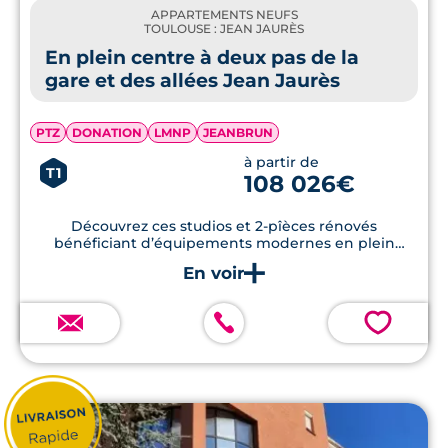
APPARTEMENTS NEUFS
TOULOUSE : JEAN JAURÈS
En plein centre à deux pas de la
gare et des allées Jean Jaurès
PTZ
DONATION
LMNP
JEANBRUN
à partir de
T1
108 026€
Découvrez ces studios et 2-pîèces rénovés
bénéficiant d’équipements modernes en plein
centre-ville de Toulouse.
💗