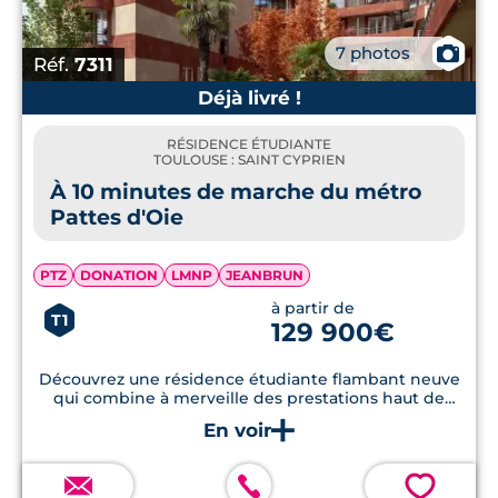
📷
7 photos
Réf.
7311
Déjà livré !
RÉSIDENCE ÉTUDIANTE
TOULOUSE : SAINT CYPRIEN
À 10 minutes de marche du métro
Pattes d'Oie
PTZ
DONATION
LMNP
JEANBRUN
à partir de
T1
129 900€
Découvrez une résidence étudiante flambant neuve
qui combine à merveille des prestations haut de
gamme, un espace vert commun soigneusement
aménagé, ainsi qu'une salle de sport, le tout situé à
quelques pas du métro.
💗