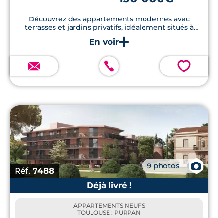
Découvrez des appartements modernes avec
terrasses et jardins privatifs, idéalement situés à
proximité de l’Université Paul Sabatier et du métro
de Ramonville, et bâtis dans le respect des normes
énergétiques RE2020.
💗
📷
9 photos
Réf.
7488
Déjà livré !
APPARTEMENTS NEUFS
TOULOUSE : PURPAN