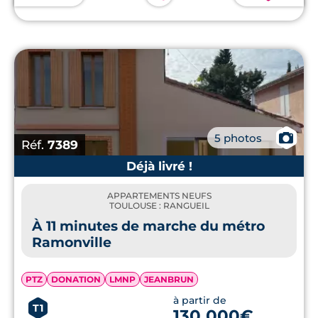
📷
5 photos
Réf.
7389
Déjà livré !
APPARTEMENTS NEUFS
TOULOUSE : RANGUEIL
À 11 minutes de marche du métro
Ramonville
PTZ
DONATION
LMNP
JEANBRUN
à partir de
T1
130 000€