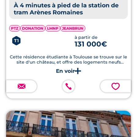
À 4 minutes à pied de la station de
tram Arènes Romaines
PTZ
DONATION
LMNP
JEANBRUN
à partir de
T1
131 000€
Cette résidence étudiante à Toulouse se trouve sur le
site d'un château, et offre des logements neufs
modernes, à proximité des commodités et des
transports en commun.
💗