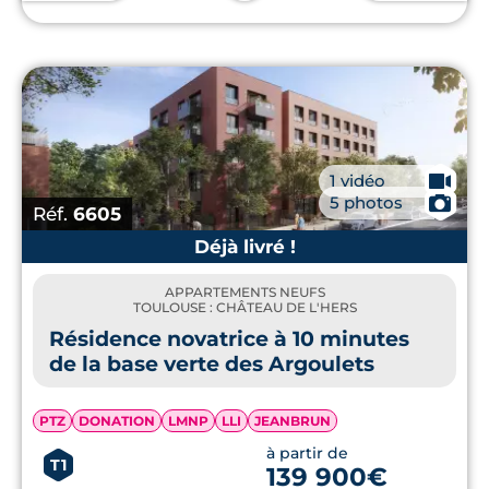
🎥
1 vidéo
📷
5 photos
Réf.
6605
Déjà livré !
APPARTEMENTS NEUFS
TOULOUSE : CHÂTEAU DE L'HERS
Résidence novatrice à 10 minutes
de la base verte des Argoulets
PTZ
DONATION
LMNP
LLI
JEANBRUN
à partir de
T1
139 900€