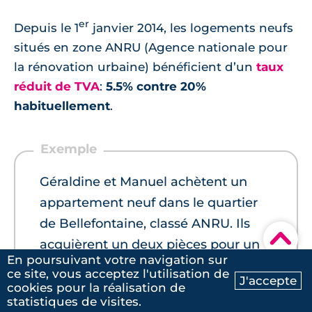
er
Depuis le 1
janvier 2014, les logements neufs
situés en zone ANRU (Agence nationale pour
la rénovation urbaine) bénéficient d’un
taux
réduit de TVA
:
5.5% contre 20%
habituellement
.
Géraldine et Manuel achètent un
appartement neuf dans le quartier
de Bellefontaine, classé ANRU. Ils
▾
acquièrent un deux pièces pour un
En poursuivant votre navigation sur
montant de 130.000 hors TVA. Avec
ce site, vous acceptez l'utilisation de
J'accepte
la réduction de la TVA à 5.5%, ils
cookies pour la réalisation de
Ma recherche
Contactez-nous
statistiques de visites.
achètent leur appartement 137.150€