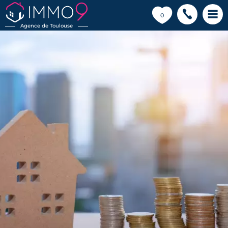
💗
0
Agence de Toulouse