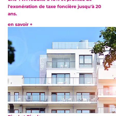
l'
exonération de taxe foncière
jusqu'à 20
ans.
en savoir +