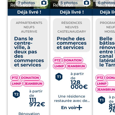
📷
📷
7 photos
5 photos
6 photo
Réf.
7603
Réf.
7701
Réf.
769
Déjà livré !
Déjà livré !
Déjà li
APPARTEMENTS
RÉSIDENCES
PROGRA
NEUFS
NEUVES
NEUF
AUTERIVE
CASTELNAUDARY
MOISS
Dans le
Proche des
Belle
centre-
commerces
bâtiss
ville, à
et services
rénov
deux pas
entre 
des
canal
commerces
latéra
PTZ
DONATION
et services
le Tar
LMNP
JEANBRUN
à partir
T1
PTZ
DONATION
PTZ
DON
de
128
LMNP
JEANBRUN
LMNP
000€
JEANBRUN
à partir
T2
de
Une résidence
à p
111
T1
restaurée avec des
de
972€
8
appartements
7
modernes, à
Rénovation
proximité des