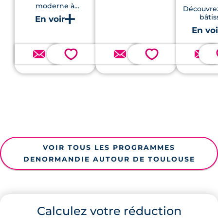
moderne à
commodités et des
Découvrez
Auterive, offrant des
espaces verts.
bâtis
appartements
réhabilit
remis à neuf à
accueill
proximité
logem
immédiate des
éligib
💗
💗
commodités et des
Denorm
écoles.
VOIR TOUS LES PROGRAMMES
DENORMANDIE AUTOUR DE TOULOUSE
Calculez votre réduction