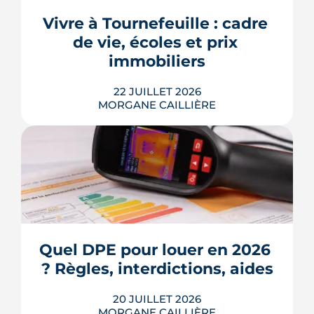
dus pendant la construction, à chaque
appel de fonds. Avec des taux autour
Vivre à Tournefeuille : cadre 
de 3,2 % en 2026, la note grimpe vite.
de vie, écoles et prix 
Voici les leviers concrets pour r...
immobiliers
LIRE L'ARTICLE
22 JUILLET 2026
MORGANE CAILLIÈRE
Écoles, base de loisirs, transports,
projets urbains et prix au m2 : le guide
complet pour s'installer à Tournefeuille,
3e ville de Haute-Garonne.
Quel DPE pour louer en 2026 
? Règles, interdictions, aides
LIRE L'ARTICLE
20 JUILLET 2026
MORGANE CAILLIÈRE