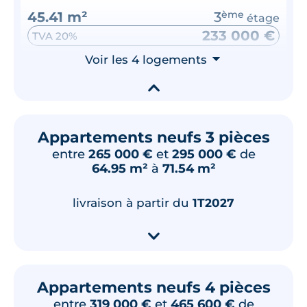
45.41 m²
3
ème
étage
233 000 €
TVA 20%
Surface annexe
Voir les 4 logements
Orientation
⮟
Balcon
Est
▾
🗞
📞
Appartements neufs 3 pièces
entre
265 000 €
et
295 000 €
de
Lot
C401
64.95 m²
à
71.54 m²
45.41 m²
4
ème
étage
237 000 €
TVA 20%
livraison à partir du
1T2027
Surface annexe
Orientation
▾
Balcon
Est
🗞
📞
Appartements neufs 4 pièces
entre
319 000 €
et
465 600 €
de