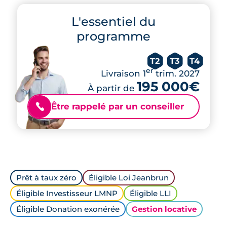
L'essentiel du
programme
T2
T3
T4
er
Livraison 1
trim. 2027
195 000€
À partir de
Être rappelé par un conseiller
📞
Prêt à taux zéro
Éligible Loi Jeanbrun
Éligible Investisseur LMNP
Éligible LLI
Éligible Donation exonérée
Gestion locative