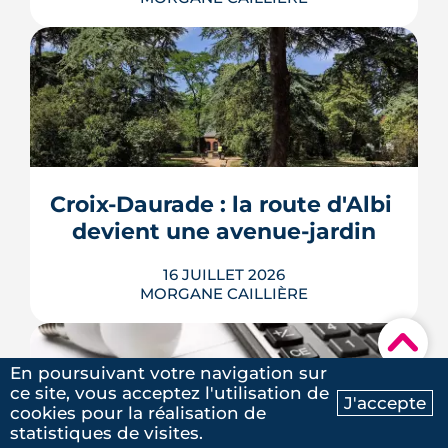
En 2026, un logement doit être classé
au moins F au DPE pour être loué en
métropole, et la barre montera à E en
2028. Le nouveau mode de calcul
reclasse des centaines de milliers de
biens, pendant qu'un projet de loi voté
Croix-Daurade : la route d'Albi 
au Sénat pourrait assouplir les règles.
Calendrier, sanctions, obliga...
devient une avenue-jardin
LIRE L'ARTICLE
16 JUILLET 2026
MORGANE CAILLIÈRE
▾
En poursuivant votre navigation sur
Une cinquantaine d'arbres, 2 600 m²
ce site, vous acceptez l'utilisation de
J'accepte
d'espaces végétalisés et une piste du
cookies pour la réalisation de
Ma recherche
Contactez-nous
Réseau express vélo : la route d'Albi
statistiques de visites.