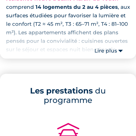
comprend
14 logements du 2 au 4 pièces
, aux
surfaces étudiées pour favoriser la lumière et
le confort (T2 ≈ 45 m², T3 : 65–71 m², T4 : 81–100
m²). Les appartements affichent des plans
pensés pour la convivialité : cuisines ouvertes
sur le séjour et espaces nuit bien séparés.
Lire plus
Chaque logement dispose d’un extérieur privé
(balcon, terrasse ou jardin selon l’étage et
l’orientation) et
la plupart offrent une double
orientation pour optimiser l’apport solaire
. Le
Les prestations
du
stationnement est partiellement aménagé en
programme
sous‑sol avec parkings sécurisés, locaux vélos
multiples et des places visiteurs et
dépose‑minute en façade.
🚗