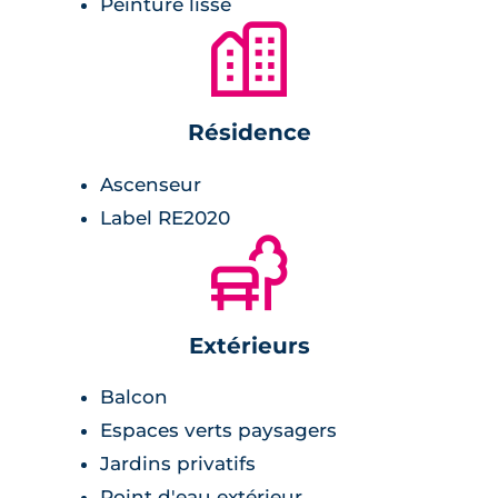
Peinture lisse
l’aéroport Toulouse‑Blagnac, ce qui en fait un
🏙
emplacement stratégique pour les actifs. Le
projet s’inscrit en bordure d’un mail
piétonnier et d’un parc paysager, offrant un
environnement verdoyant et propice à la
Résidence
détente.
Ascenseur
Label RE2020
🌲
Extérieurs
Balcon
Espaces verts paysagers
Jardins privatifs
Point d'eau extérieur