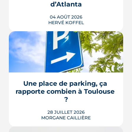
d’Atlanta
LIRE L'ARTICLE
04 AOÛT 2026
HERVÉ KOFFEL
Avenue d'Atlanta, à la Roseraie, un
chantier de six hectares réorganise les
coulisses techniques de Toulouse
Métropole. Derrière les buttes de terre
visibles du périphérique se jouent un
déménagement de services, plusieurs
Une place de parking, ça 
chiffrages officiels et un bras de fer
rapporte combien à Toulouse 
environnemental.
?
LIRE L'ARTICLE
28 JUILLET 2026
MORGANE CAILLIÈRE