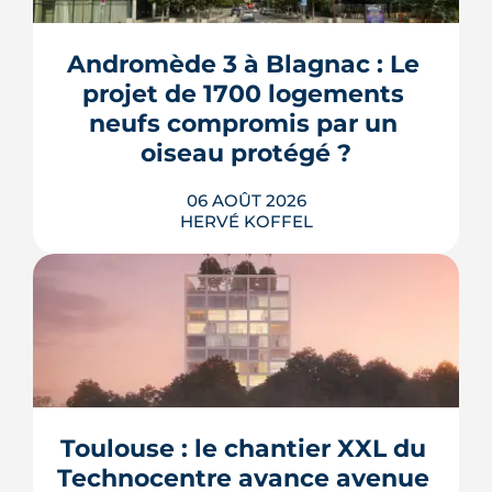
Andromède 3 à Blagnac : Le 
projet de 1700 logements 
neufs compromis par un 
oiseau protégé ?
06 AOÛT 2026
HERVÉ KOFFEL
La troisième et dernière phase de
l'écoquartier Andromède doit livrer
près de 1 700 logements à partir de
2028. La présence d'un passereau
Toulouse : le chantier XXL du 
protégé, la cisticole des joncs, contraint
fortement le plan d'aménagement et
Technocentre avance avenue 
repousse un calendrier déjà tendu.