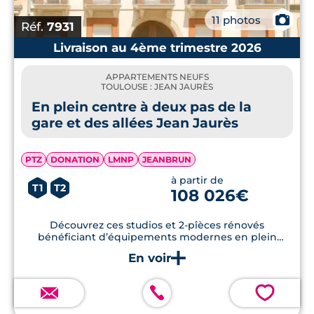
L'emplacement idéal en cœur de ville font
📷
11 photos
des nouvelles constructions immobilière à
Réf.
7931
Jean Jaurès, un choix parfait pour un
Livraison au 4ème trimestre 2026
investissement locatif à Toulouse
.
APPARTEMENTS NEUFS
TOULOUSE : JEAN JAURÈS
En plein centre à deux pas de la
gare et des allées Jean Jaurès
PTZ
DONATION
LMNP
JEANBRUN
à partir de
T1
T2
108 026€
Découvrez ces studios et 2-pîèces rénovés
bénéficiant d’équipements modernes en plein
centre-ville de Toulouse.
💗