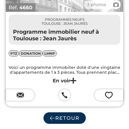
📷
3 photos
Réf.
4660
PROGRAMMES NEUFS
TOULOUSE : JEAN JAURÈS
Programme immobilier neuf à
Toulouse : Jean Jaurès
PTZ
DONATION
LMNP
Voici un programme immobilier doté d'une vingtaine
d'appartements de 1 à 3 pièces. Tous prennent place
au sein d'un immeuble entièrement réhabilité et
remis au goût du jour. Au coeur du centre historique
de Toulouse, cette résidence vous assure un confort
de vie supérieur et un cadre de vie résolument
💗
citadin...
RETOUR