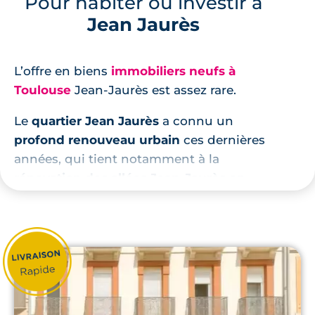
Pour habiter ou investir à
Jean Jaurès
L’offre en biens
immobiliers neufs à
Toulouse
Jean-Jaurès est assez rare.
Le
quartier Jean Jaurès
a connu un
profond renouveau urbain
ces dernières
années, qui tient notamment à la
rénovation des allées Jean-Jaurès en
ramblas
. C’est dans le quartier Jean Jaurès,
cœur bouillonnant de la ville, que l’on
trouve la plus
forte concentration de
restaurants et de cinémas
à Toulouse.
Le quartier Jean-Jaurès de Toulouse
propose quelques programmes neufs.