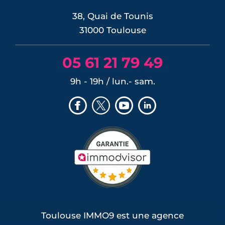
Programmes neufs Pechbusque (1)
38, Quai de Tounis
Programmes neufs Pin-Balma (1)
31000 Toulouse
Programmes neufs Pinsaguel (1)
Programmes neufs Plaisance-du-Touch
05 61 21 79 49
(1)
Programmes neufs Roques (1)
9h - 19h / lun.- sam.
Programmes neufs Rouffiac-Tolosan (1)
Programmes neufs Saint-Loup-Cammas
(1)
Programmes neufs Saint-Sauveur (1)
Toulouse IMMO9 est une agence