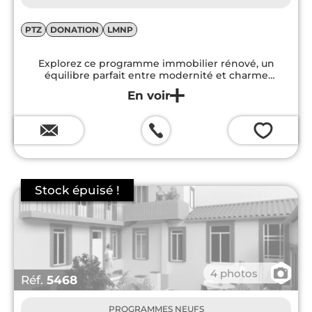
PTZ
DONATION
LMNP
Explorez ce programme immobilier rénové, un
équilibre parfait entre modernité et charme
historique, offrant des espaces de vie confortables et
agréables.
💗
📷
4 photos
Réf.
5468
PROGRAMMES NEUFS