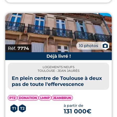
📷
10 photos
Réf.
7774
Déjà livré !
LOGEMENTS NEUFS
TOULOUSE : JEAN JAURÈS
En plein centre de Toulouse à deux
pas de toute l'effervescence
PTZ
DONATION
LMNP
JEANBRUN
à partir de
T1
T2
131 000€