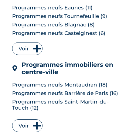
Programmes neufs Eaunes (11)
Programmes neufs Tournefeuille (9)
Programmes neufs Blagnac (8)
Programmes neufs Castelginest (6)
Programmes neufs L'Union (6)
Voir
Programmes neufs Quint-Fonsegrives (6)
Programmes neufs Bruguières (5)
Programmes immobiliers en
Programmes neufs Saint-Orens-de-
centre-ville
Gameville (5)
Programmes neufs Auzeville-Tolosane (4)
Programmes neufs Montaudran (18)
Programmes neufs Muret (4)
Programmes neufs Barrière de Paris (16)
Programmes neufs Ramonville-Saint-
Programmes neufs Saint-Martin-du-
Agne (4)
Touch (12)
Programmes neufs Balma (3)
Programmes neufs Borderouge (10)
Programmes neufs Baziège (3)
Programmes neufs Saint Cyprien (10)
Voir
Programmes neufs Castanet-Tolosan (3)
Programmes neufs Lardenne (8)