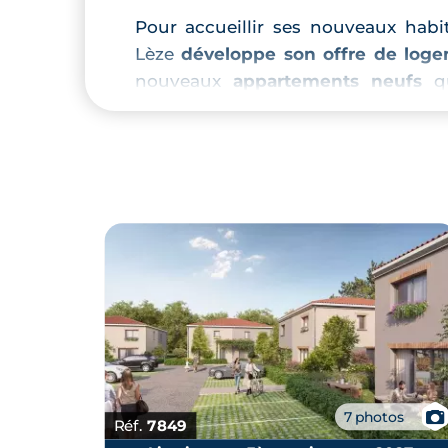
Pour accueillir ses nouveaux habit
Lèze
développe son offre de log
nouveaux
appartements neufs
qu
négligeable d'être plus adaptés au
programme neuf à Toulouse
. La vi
intéressant pour qui désire
inv
Toulouse
.
📷
7 photos
Réf.
7849