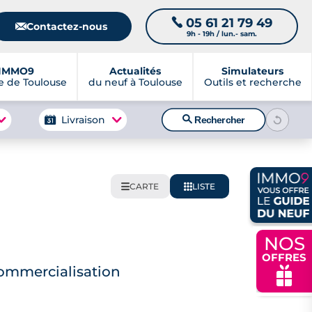
05 61 21 79 49
📞
📧
Contactez-nous
9h - 19h / lun.- sam.
IMMO9
Actualités
Simulateurs
 de Toulouse
du neuf à Toulouse
Outils et recherche
🔍
Livraison
Rechercher
CARTE
LISTE
🌍
📋
NOS
OFFRES
ommercialisation
🎁