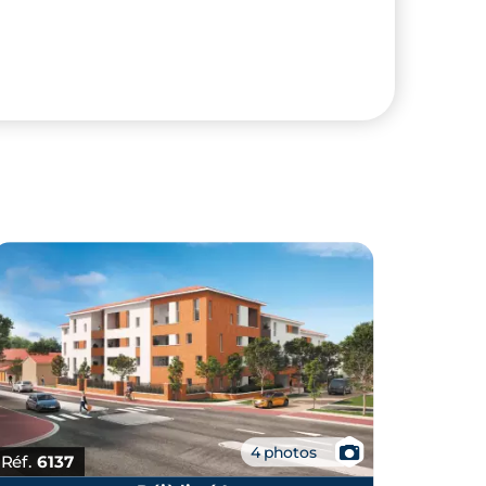
📷
4 photos
Réf.
6137