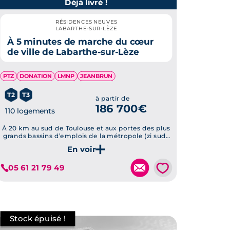
Déjà livré !
RÉSIDENCES NEUVES
LABARTHE-SUR-LÈZE
À 5 minutes de marche du cœur
de ville de Labarthe-sur-Lèze
PTZ
DONATION
LMNP
JEANBRUN
T2
T3
à partir de
186 700€
110 logements
À 20 km au sud de Toulouse et aux portes des plus
grands bassins d’emplois de la métropole (zi sud),
ce programme immobilier neuf à Labarthe-sur-
Lèze propose maisons avec jardin et appartements
Je découvre ce programme
lumineux dans un collectif à taille humaine.
💗
05 61 21 79 49