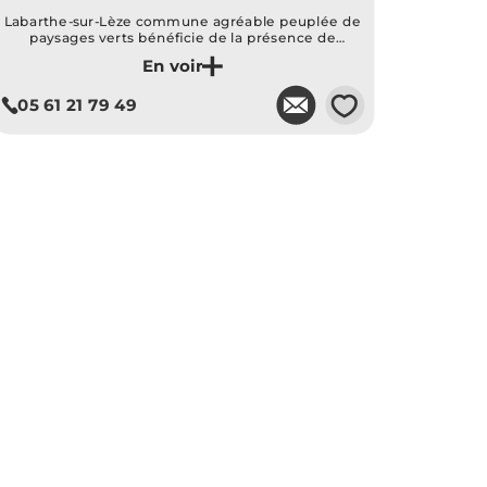
Labarthe-sur-Lèze commune agréable peuplée de
paysages verts bénéficie de la présence de
nombreux commerces, d’école et d’infrastructures
Je découvre ce programme
culturelles de qualité (médiathèque Françoise
Giroud, espace François Mitterrand).
💗
05 61 21 79 49