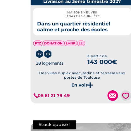
Livraison au 3ème trimestre 2027
MAISONS NEUVES
LABARTHE-SUR-LÈZE
Dans un quartier résidentiel
calme et proche des écoles
PTZ
DONATION
LMNP
LLI
T2
T3
à partir de
143 000€
28 logements
Des villas duplex avec jardins et terrasses aux
portes de Toulouse
Je découvre ce programme
💗
05 61 21 79 49