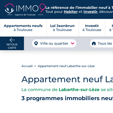
La référence de l’immobilier neuf à 
Tout pour
Habiter
et
Investir
, découvr
Agence de Toulouse
Appartements neufs
Loi Jeanbrun
Investir
à Toulouse
à Toulouse
à Toulouse
à 
Ville ou quartier
Tous les
RETOUR
CARTE
Accueil
Appartement neuf Labarthe-sur-Lèze
Appartement neuf La
La commune de
Labarthe-sur-Lèze
se si
3 programmes immobiliers neuf