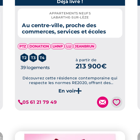
Déjà livré !
APPARTEMENTS NEUFS
LABARTHE-SUR-LÈZE
Au centre-ville, proche des
commerces, services et écoles
PTZ
DONATION
LMNP
LLI
JEANBRUN
T2
T3
T4
à partir de
213 900€
39 logements
Découvrez cette résidence contemporaine qui
respecte les normes RE2020, offrant des
aménagements de qualité comme des jardins
privés et des terrasses en bois, située dans un
Je découvre ce programme
cadre privilégié.
💗
05 61 21 79 49