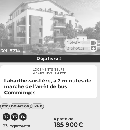
🎥
1 vidéo
📷
3 photos
Réf.
5714
Déjà livré !
LOGEMENTS NEUFS
LABARTHE-SUR-LÈZE
Labarthe-sur-Lèze, à 2 minutes de
marche de l’arrêt de bus
Comminges
PTZ
DONATION
LMNP
T2
T3
T4
à partir de
185 900€
23 logements