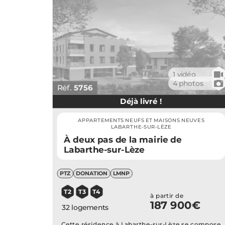
🎥
1 vidéo
📷
4 photos
Réf.
5756
Déjà livré !
APPARTEMENTS NEUFS ET MAISONS NEUVES
LABARTHE-SUR-LÈZE
À deux pas de la mairie de
Labarthe-sur-Lèze
PTZ
DONATION
LMNP
T2
T3
T4
à partir de
187 900€
32 logements
Cette résidence à Labarthe-sur-Lèze se compose