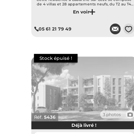
de 4 villas et 28 appartements neufs, du T2 au T4
proches des écoles, commerces et services.
Je découvre ce programme
💗
05 61 21 79 49
📷
3 photos
Réf.
5436
Déjà livré !