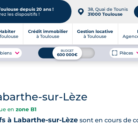
Toulouse depuis 20 ans !
38, Quai de Tounis
📍
ez les dispositifs !
31000 Toulouse
Habiter
Crédit immobilier
Gestion locative
Toulouse
à Toulouse
à Toulouse
Agence
BUDGET
 biens
Pièces
600 000€
barthe-sur-Lèze
tue en
zone B1
s à Labarthe-sur-Lèze
sont en cours de c