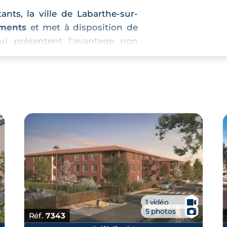
ants, la ville de Labarthe-sur-
ements
et met à disposition de
i présentent l'avantage non
x petits budgets que ceux d'un
lle présente également un profil
estir en immobilier locatif à
🎥
1 vidéo
📷
5 photos
Réf.
7343