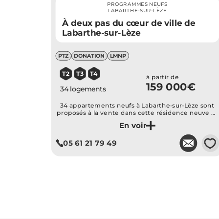
PROGRAMMES NEUFS
LABARTHE-SUR-LÈZE
À deux pas du cœur de ville de
Labarthe-sur-Lèze
PTZ
DONATION
LMNP
T2
T3
T4
à partir de
159 000€
34 logements
34 appartements neufs à Labarthe-sur-Lèze sont
proposés à la vente dans cette résidence neuve et
clôturée à proximité du centre-ville et des
commodités...
Je découvre ce programme
💗
05 61 21 79 49