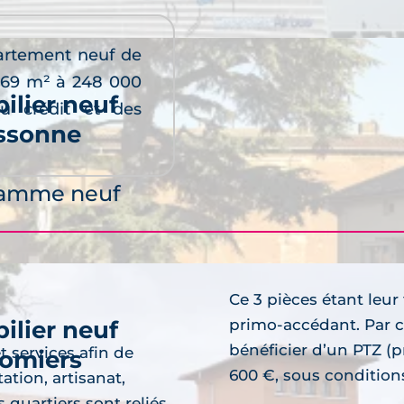
partement neuf de
e 69 m² à 248 000
ilier neuf
du crédit et des
ssonne
découvre
ramme neuf
Ce 3 pièces étant leur
ilier neuf
primo-accédant. Par c
bénéficier d’un PTZ (p
 services afin de
omiers
600 €, sous condition
découvre
ation, artisanat,
s quartiers sont reliés