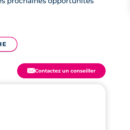
es prochaines opportunités
HE
📧
Contactez un conseiller