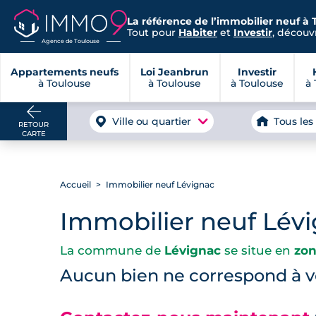
La référence de l’immobilier neuf à 
Tout pour
Habiter
et
Investir
, découvr
Agence de Toulouse
Appartements neufs
Loi Jeanbrun
Investir
à Toulouse
à Toulouse
à Toulouse
à 
Ville ou quartier
Tous les
RETOUR
CARTE
Accueil
Immobilier neuf Lévignac
Immobilier neuf Lév
La commune de
Lévignac
se situe en
zon
Aucun bien ne correspond à vo