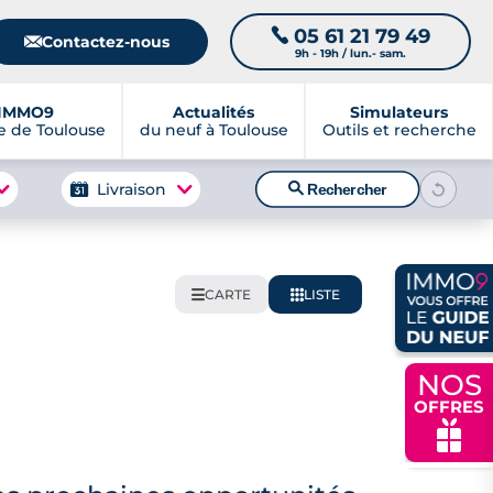
05 61 21 79 49
📞
📧
Contactez-nous
9h - 19h / lun.- sam.
IMMO9
Actualités
Simulateurs
 de Toulouse
du neuf à Toulouse
Outils et recherche
🔍
Livraison
Rechercher
CARTE
LISTE
🌍
📋
NOS
OFFRES
🎁