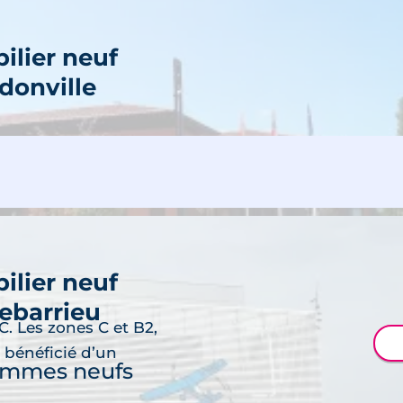
ilier neuf
onville
découvre
ramme neuf
ilier neuf
ebarrieu
C. Les zones C et B2,
découvre
r bénéficié d’un
ammes neufs