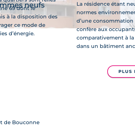
ammes neufs
La résidence étant neu
gne 69 dont le
normes environnementa
 à la disposition des
d’une consommation é
urager ce mode de
confère aux occupants
es d’énergie.
comparativement à la
dans un bâtiment anc
découvre
PLUS 
rêt de Bouconne