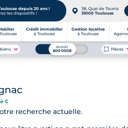
Toulouse depuis 20 ans !
38, Quai de Tounis
📍
ez les dispositifs !
31000 Toulouse
Habiter
Crédit immobilier
Gestion locative
Toulouse
à Toulouse
à Toulouse
Agence
BUDGET
 biens
Pièces
600 000€
ignac
e C
tre recherche actuelle.