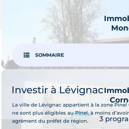
Immob
Mond
Je 
1 prog
SOMMAIRE
Investir à Lévignac
Immob
Corn
La ville de Lévignac appartient à la zone Pinel 
Je 
ne sont plus éligibles au Pinel, à moins d’avoi
3 progr
agrément du préfet de région.