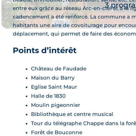
3 progr
entre eux grâce au réseau Arc-en-ciel et à la li
cadencement a été renforcé. La commune a mis
habitants une aire de covoiturage pour enco
déplacement, qui permet de faire des économi
Points d’intérêt
Je 
Château de Faudade
Maison du Barry
Eglise Saint Maur
Halle de 1830
Moulin pigeonnier
Bibliothèque et centre musical
Tour du télégraphe Chappe dans la fo
Forêt de Bouconne