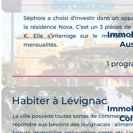
Séphora a choisi d’investir dans un ap
la résidence Nova. C’est un 3 pièces d
Immob
€. Elle s’interroge sur le montant 
Au
mensualités.
Je 
1 prog
Habiter à Lévignac
Immob
La ville possède toutes sortes de commerces et
Col
Je 
répondre aux besoins des lévignacais : aliment
beauté, immobilier, restauration, santé, etc. Le