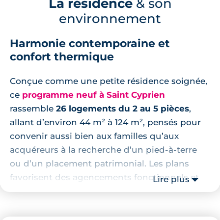
La résidence
& son
environnement
Harmonie contemporaine et
confort thermique
Conçue comme une petite résidence soignée,
ce
programme neuf à Saint Cyprien
rassemble
26 logements du 2 au 5 pièces
,
allant d’environ 44 m² à 124 m², pensés pour
convenir aussi bien aux familles qu’aux
acquéreurs à la recherche d’un pied‑à‑terre
ou d’un placement patrimonial. Les plans
favorisent des agencements fonctionnels et
Lire plus
des pièces de vie baignées de lumière grâce à
de larges ouvertures et à
de nombreuses
orientations croisées
. Dans les mots de