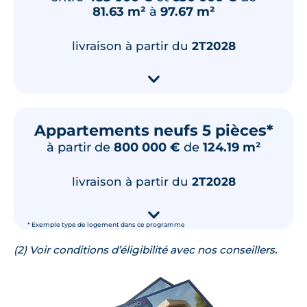
81.63 m²
à
97.67 m²
Lot
306
48.35 m²
3
ème
étage
livraison à partir du
2T2028
295 000 €
TVA 20%
▾
Surface annexe
Orientation
Loggia
Ouest
Appartements neufs 5 pièces*
🗞
📞
à partir de
800 000 €
de
124.19 m²
Lot
406
livraison à partir du
2T2028
48.35 m²
4
ème
étage
▾
305 000 €
TVA 20%
* Exemple type de logement dans ce programme
Surface annexe
Orientation
(2) Voir conditions d’éligibilité avec nos conseillers.
Terrasse
Ouest
🗞
📞