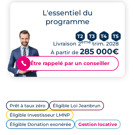
L'essentiel du
programme
T2
T3
T4
T5
ème
Livraison 2
trim. 2028
285 000€
À partir de
Être rappelé par un conseiller
📞
Prêt à taux zéro
Éligible Loi Jeanbrun
Éligible Investisseur LMNP
Éligible Donation exonérée
Gestion locative