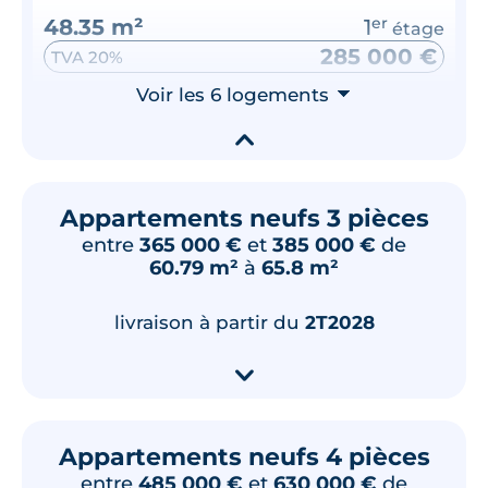
48.35 m²
1
er
étage
285 000 €
TVA 20%
Surface annexe
Voir les 6 logements
⮟
Orientation
Loggia
Ouest
▾
🗞
📞
Appartements neufs 3 pièces
entre
365 000 €
et
385 000 €
de
Lot
404
60.79 m²
à
65.8 m²
44.39 m²
4
ème
étage
295 000 €
TVA 20%
livraison à partir du
2T2028
Surface annexe
Orientation
▾
Loggia
Sud-Est
🗞
📞
Appartements neufs 4 pièces
entre
485 000 €
et
630 000 €
de