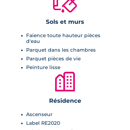
🔨
Située sur la rive gauche, la résidence
bénéficie du
caractère vivant et authentique
Sols et murs
du quartier Saint‑Cyprien
, à quelques
minutes des berges de la Garonne. L’adresse
Faïence toute hauteur pièces
place les résidents
à proximité immédiate du
d'eau
marché Saint‑Cyprien
, de commerces de
Parquet dans les chambres
proximité (Intermarché Express, Carrefour City,
Parquet pièces de vie
boulangeries), de marchés et de nombreuses
Peinture lisse
terrasses.
🏙
Le secteur offre un équipement culturel et de
loisirs riche : le musée Les Abattoirs et la
galerie du Château d’Eau, la Prairie des Filtres
Résidence
et le futur Parc Garonne sont facilement
Ascenseur
accessibles pour les promenades et activités.
Label RE2020
Les familles trouveront
une offre scolaire