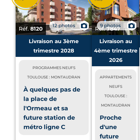
12 photos
📷
9 photos
📷
Réf.
8120
Réf.
7847
Livraison au 3ème
Livraison au
trimestre 2028
4ème trimestre
2026
PROGRAMMES NEUFS
TOULOUSE : MONTAUDRAN
APPARTEMENTS
NEUFS
À quelques pas de
TOULOUSE :
la place de
MONTAUDRAN
l'Ormeau et sa
future station de
Proche
métro ligne C
d'une
future