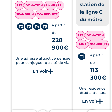
station de
PTZ
DONATION
LMNP
LLI
la ligne C
JEANBRUN
TVA RÉDUITE
du métro
à partir
T2
T3
T4
T5
de
PTZ
DONATION
228
LMNP
JEANBRUN
900€
à partir
T1
Une adresse attractive pensée
pour conjuguer qualité de vie,
de
mobilité et potentiel
113
patrimonial
300€
Une résidence
étudiante aux
services de
standing dans un
quartier en fort
développement