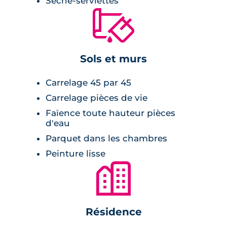
Sèche-serviettes
énergétique remarquable. Les résidents
🔨
bénéficieront également d'un interphone
Vigik et d'un visiophone pour plus de
sécurité.
Sols et murs
Carrelage 45 par 45
Carrelage pièces de vie
Faïence toute hauteur pièces
d'eau
Parquet dans les chambres
Peinture lisse
🏙
Résidence