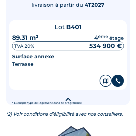
livraison à partir du
4T2027
Lot
B401
89.31 m²
4
ème
étage
534 900 €
TVA 20%
Surface annexe
Terrasse
🗞
📞
▾
* Exemple type de logement dans ce programme
(2) Voir conditions d’éligibilité avec nos conseillers.