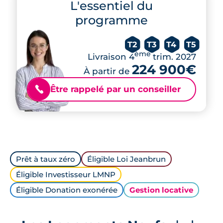
L'essentiel du
programme
T2
T3
T4
T5
ème
Livraison 4
trim. 2027
224 900€
À partir de
Être rappelé par un conseiller
📞
Prêt à taux zéro
Éligible Loi Jeanbrun
Éligible Investisseur LMNP
Éligible Donation exonérée
Gestion locative