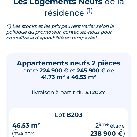
Les Logements Neufs
de la
(1)
résidence
(1) Les stocks et les prix peuvent varier selon la
politique du promoteur, contactez-nous pour
connaître la disponibilité en temps réel.
Appartements neufs 2 pièces
entre
224 900 €
et
245 900 €
de
41.73 m²
à
46.53 m²
livraison à partir du
4T2027
Lot
B203
46.53 m²
2
ème
étage
238 900 €
TVA 20%