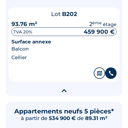
Lot
B202
93.76 m²
2
ème
étage
459 900 €
TVA 20%
Surface annexe
Balcon
Cellier
🗞
📞
▾
Appartements neufs 5 pièces*
à partir de
534 900 €
de
89.31 m²