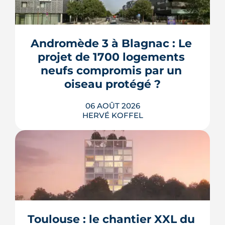
Andromède 3 à Blagnac : Le 
projet de 1700 logements 
neufs compromis par un 
oiseau protégé ?
06 AOÛT 2026
HERVÉ KOFFEL
La troisième et dernière phase de
l'écoquartier Andromède doit livrer
près de 1 700 logements à partir de
2028. La présence d'un passereau
Toulouse : le chantier XXL du 
protégé, la cisticole des joncs, contraint