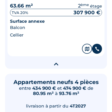
63.66 m²
2
ème
étage
307 900 €
TVA 20%
Surface annexe
Balcon
Cellier
🗞
📞
▾
Appartements neufs 4 pièces
entre
434 900 €
et
474 900 €
de
80.95 m²
à
93.76 m²
livraison à partir du
4T2027