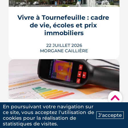
mille fois :)
intercalaires, ces intérêts d'emprunt
dus pendant la construction, à chaque
appel de fonds. Avec des taux autour
Vivre à Tournefeuille : cadre 
de 3,2 % en 2026, la note grimpe vite.
de vie, écoles et prix 
Voici les leviers concrets pour r...
immobiliers
LIRE L'ARTICLE
22 JUILLET 2026
MORGANE CAILLIÈRE
Écoles, base de loisirs, transports,
▾
projets urbains et prix au m2 : le guide
complet pour s'installer à Tournefeuille,
En poursuivant votre navigation sur
3e ville de Haute-Garonne.
Quel DPE pour louer en 2026 
ce site, vous acceptez l'utilisation de
J'accepte
? Règles, interdictions, aides
LIRE L'ARTICLE
cookies pour la réalisation de
Ma recherche
Contactez-nous
statistiques de visites.