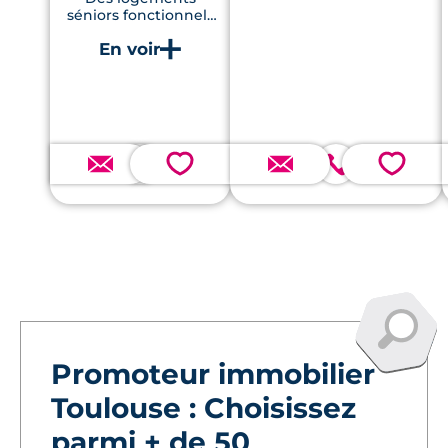
séniors fonctionnels
et confortables dans
une résidence
sécurisée
💗
💗
Promoteur immobilier
Toulouse : Choisissez
parmi + de 50