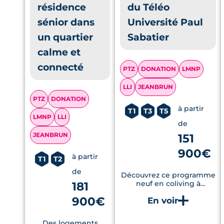
résidence
du Téléo
sénior dans
Université Paul
un quartier
Sabatier
calme et
connecté
PTZ
DONATION
LMNP
LLI
JEANBRUN
PTZ
DONATION
à partir
T1
T3
T5
LMNP
LLI
de
JEANBRUN
151
900€
à partir
T1
T2
de
Découvrez ce programme
181
neuf en coliving à
Rangueil, avec salle de
900€
sport et espaces de
détente
Des logements