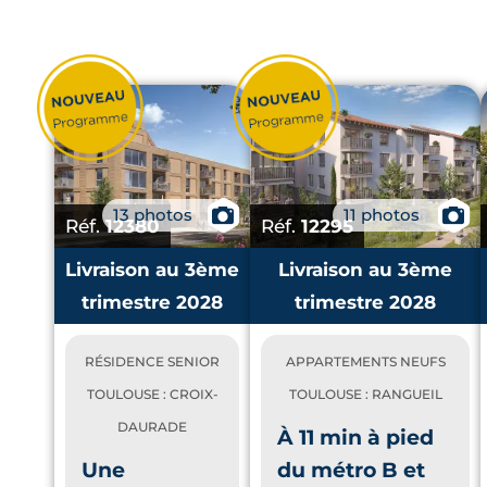
13 photos
📷
11 photos
📷
Réf.
12380
Réf.
12295
Livraison au 3ème
Livraison au 3ème
trimestre 2028
trimestre 2028
RÉSIDENCE SENIOR
APPARTEMENTS NEUFS
TOULOUSE : CROIX-
TOULOUSE : RANGUEIL
DAURADE
À 11 min à pied
Une
du métro B et