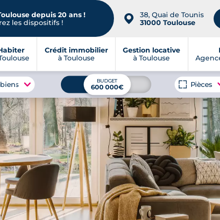
Toulouse depuis 20 ans !
38, Quai de Tounis
📍
ez les dispositifs !
31000 Toulouse
Habiter
Crédit immobilier
Gestion locative
Toulouse
à Toulouse
à Toulouse
Agence
BUDGET
 biens
Pièces
600 000€