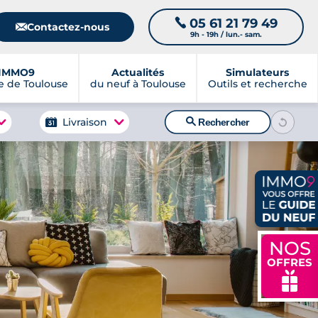
05 61 21 79 49
📞
📧
Contactez-nous
9h - 19h / lun.- sam.
IMMO9
Actualités
Simulateurs
 de Toulouse
du neuf à Toulouse
Outils et recherche
🔍
Livraison
Rechercher
NOS
OFFRES
🎁