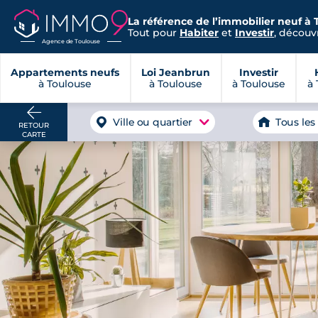
La référence de l’immobilier neuf à 
Tout pour
Habiter
et
Investir
, découvr
Agence de Toulouse
Appartements neufs
Loi Jeanbrun
Investir
à Toulouse
à Toulouse
à Toulouse
à 
Ville ou quartier
Tous les
RETOUR
CARTE