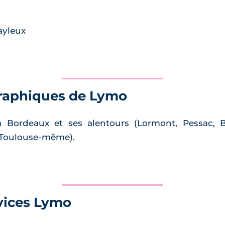
ayleux
raphiques de Lymo
 Bordeaux et ses alentours (Lormont, Pessac, Ba
t Toulouse-même).
rvices Lymo