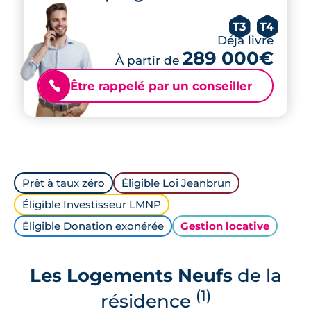
T3
T4
Déjà livré
289 000€
À partir de
Être rappelé par un conseiller
📞
Prêt à taux zéro
Éligible Loi Jeanbrun
Éligible Investisseur LMNP
Éligible Donation exonérée
Gestion locative
Les Logements Neufs
de la
(1)
résidence