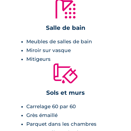
🚿
offrant des prestations de qualité telles que
du carrelage 60 par 60, une cuisine équipée,
et une salle de bain meublée. De plus, la
Salle de bain
résidence est équipée de la climatisation
réversible et d'une pompe à chaleur,
Meubles de salles de bain
garantissant un confort optimal en toutes
Miroir sur vasque
saisons.
Mitigeurs
🔨
Sols et murs
Carrelage 60 par 60
Grès émaillé
Parquet dans les chambres