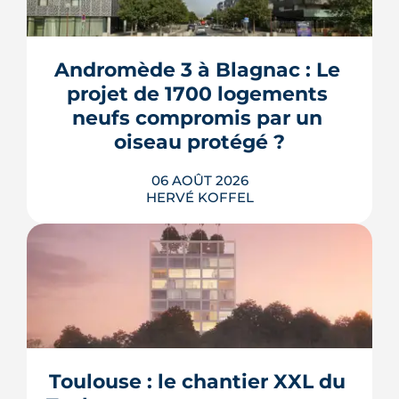
Andromède 3 à Blagnac : Le 
projet de 1700 logements 
neufs compromis par un 
oiseau protégé ?
06 AOÛT 2026
HERVÉ KOFFEL
La troisième et dernière phase de
l'écoquartier Andromède doit livrer
près de 1 700 logements à partir de
2028. La présence d'un passereau
Toulouse : le chantier XXL du 
protégé, la cisticole des joncs, contraint
fortement le plan d'aménagement et