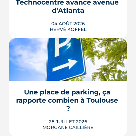
Technocentre avance avenue 
repousse un calendrier déjà tendu.
d’Atlanta
LIRE L'ARTICLE
04 AOÛT 2026
HERVÉ KOFFEL
Avenue d'Atlanta, à la Roseraie, un
chantier de six hectares réorganise les
coulisses techniques de Toulouse
Métropole. Derrière les buttes de terre
visibles du périphérique se jouent un
déménagement de services, plusieurs
Une place de parking, ça 
chiffrages officiels et un bras de fer
rapporte combien à Toulouse 
environnemental.
?
LIRE L'ARTICLE
28 JUILLET 2026
MORGANE CAILLIÈRE