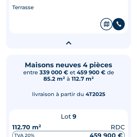
Terrasse
🗞
📞
▾
Maisons neuves 4 pièces
entre
339 000 €
et
459 900 €
de
85.2 m²
à
112.7 m²
livraison à partir du
4T2025
Lot
9
112.70 m²
RDC
459 900 €
TVA 20%