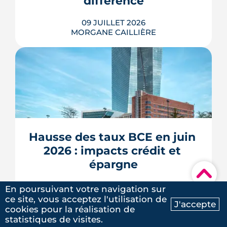
différence
LIRE L'ARTICLE
09 JUILLET 2026
MORGANE CAILLIÈRE
5
/5
Laure G.
|
le 20 Mai 2025
À l'échelle de Toulouse, la température
nocturne peut varier de plusieurs
degrés d'un secteur à l'autre lors des
fortes chaleurs : Météo-France
cartographie un îlot de chaleur
pouvant atteindre 4 °C après une
Hausse des taux BCE en juin 
journée d'été fortement ensoleillée.
2026 : impacts crédit et 
Densité minérale, hauteur du bâti, v�...
épargne
LIRE L'ARTICLE
▾
08 JUILLET 2026
En poursuivant votre navigation sur
MORGANE CAILLIÈRE
ce site, vous acceptez l'utilisation de
J'accepte
cookies pour la réalisation de
Ma recherche
Contactez-nous
statistiques de visites.