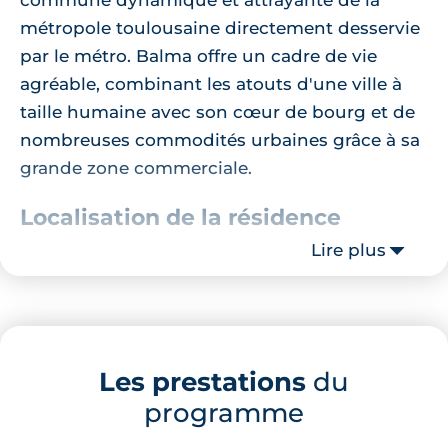
métropole toulousaine directement desservie
par le métro. Balma offre un cadre de vie
agréable, combinant les atouts d'une ville à
taille humaine avec son cœur de bourg et de
nombreuses commodités urbaines grâce à sa
grande zone commerciale.
Localisation de la résidence
Lire plus
Le programme est idéalement situé sur les
côteaux de Balma, et disposent ainsi de vues
imprenables sur la métropole toulousaine. Il
se trouve à proximité de nombreux services et
Les prestations
du
commerces. À seulement quelques minutes
programme
en voiture vous trouverez un cabinet médical,
les écoles de la commune de Balma, ses